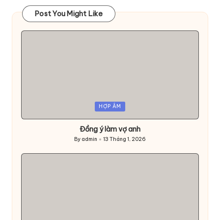
Post You Might Like
Posted
HỢP ÂM
in
Đồng ý làm vợ anh
By
admin
13 Tháng 1, 2026
Posted
by