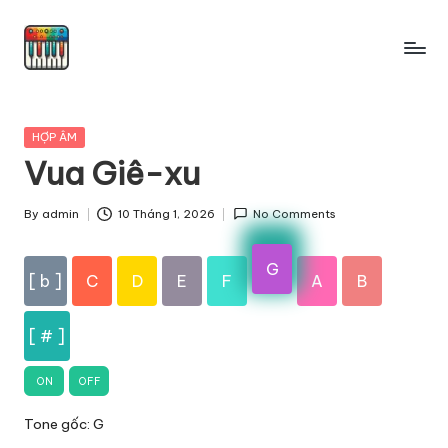
Skip
to
content
Posted
HỢP ÂM
in
Vua Giê-xu
By
admin
10 Tháng 1, 2026
No Comments
Posted
by
G
[ b ]
C
D
E
F
A
B
[ # ]
ON
OFF
Tone gốc: G