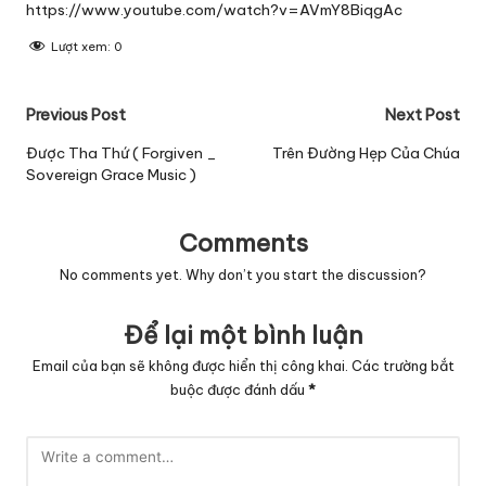
https://www.youtube.com/watch?v=AVmY8BiqgAc
Lượt xem:
0
Post
Previous Post
Next Post
navigation
Được Tha Thứ ( Forgiven _
Trên Đường Hẹp Của Chúa
Sovereign Grace Music )
Comments
No comments yet. Why don’t you start the discussion?
Để lại một bình luận
Email của bạn sẽ không được hiển thị công khai.
Các trường bắt
buộc được đánh dấu
*