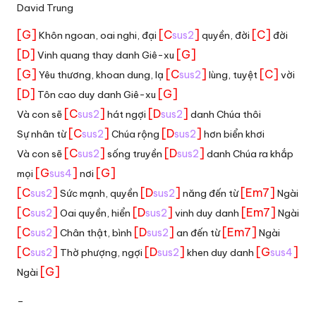
David Trung
[G]
[C
]
[C]
Khôn ngoan, oai nghi, đại
sus2
quyền, đời
đời
[D]
[G]
Vinh quang thay danh Giê-xu
[G]
[C
]
[C]
Yêu thương, khoan dung, lạ
sus2
lùng, tuyệt
vời
[D]
[G]
Tôn cao duy danh Giê-xu
[C
]
[D
]
Và con sẽ
sus2
hát ngợi
sus2
danh Chúa thôi
[C
]
[D
]
Sự nhân từ
sus2
Chúa rộng
sus2
hơn biển khơi
[C
]
[D
]
Và con sẽ
sus2
sống truyền
sus2
danh Chúa ra khắp
[G
]
[G]
mọi
sus4
nơi
[C
]
[D
]
[Em7]
sus2
Sức mạnh, quyền
sus2
năng đến từ
Ngài
[C
]
[D
]
[Em7]
sus2
Oai quyền, hiển
sus2
vinh duy danh
Ngài
[C
]
[D
]
[Em7]
sus2
Chân thật, bình
sus2
an đến từ
Ngài
[C
]
[D
]
[G
]
sus2
Thờ phượng, ngợi
sus2
khen duy danh
sus4
[G]
Ngài
_