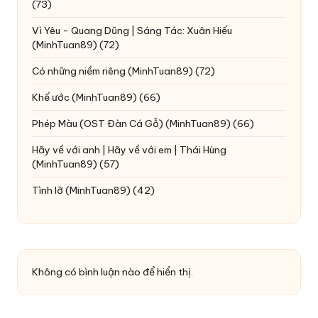
(73)
Vì Yêu - Quang Dũng | Sáng Tác: Xuân Hiếu
(MinhTuan89)
(72)
Có những niềm riêng
(MinhTuan89)
(72)
Khế ước
(MinhTuan89)
(66)
Phép Màu (OST Đàn Cá Gỗ)
(MinhTuan89)
(66)
Hãy về với anh | Hãy về với em | Thái Hùng
(MinhTuan89)
(57)
Tình lỡ
(MinhTuan89)
(42)
Không có bình luận nào để hiển thị.