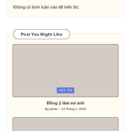
Không có bình luận nào để hiển thị.
Post You Might Like
Posted
HỢP ÂM
in
Đồng ý làm vợ anh
By
admin
13 Tháng 1, 2026
Posted
by