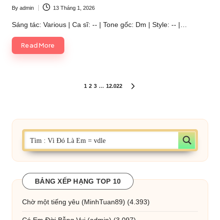
By
admin
13 Tháng 1, 2026
Posted
by
Sáng tác: Various | Ca sĩ: -- | Tone gốc: Dm | Style: -- |…
Read More
Phân
1
2
3
…
12.022
NEXT
PAGE
trang
bài
viết
BẢNG XẾP HẠNG TOP 10
Chờ một tiếng yêu
(MinhTuan89)
(4.393)