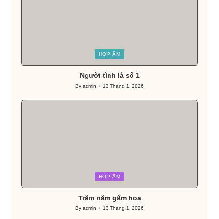
Posted
HỢP ÂM
in
Người tình là số 1
By
admin
13 Tháng 1, 2026
Posted
by
Posted
HỢP ÂM
in
Trăm năm gấm hoa
By
admin
13 Tháng 1, 2026
Posted