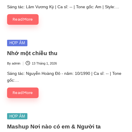
by
Sáng tác: Lâm Vương Kỳ | Ca sĩ: -- | Tone gốc: Am | Style:…
Read More
Posted
HỢP ÂM
in
Nhớ một chiều thu
By
admin
13 Tháng 1, 2026
Posted
by
Sáng tác: Nguyễn Hoàng Đô - năm: 10/1990 | Ca sĩ: -- | Tone
gốc:…
Read More
Posted
HỢP ÂM
in
Mashup Nơi nào có em & Người ta