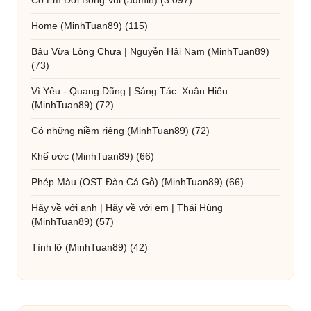
Có Em Đời Bỗng Vui
(admin)
(3.097)
Home
(MinhTuan89)
(115)
Bậu Vừa Lòng Chưa | Nguyễn Hải Nam
(MinhTuan89)
(73)
Vì Yêu - Quang Dũng | Sáng Tác: Xuân Hiếu
(MinhTuan89)
(72)
Có những niềm riêng
(MinhTuan89)
(72)
Khế ước
(MinhTuan89)
(66)
Phép Màu (OST Đàn Cá Gỗ)
(MinhTuan89)
(66)
Hãy về với anh | Hãy về với em | Thái Hùng
(MinhTuan89)
(57)
Tình lỡ
(MinhTuan89)
(42)