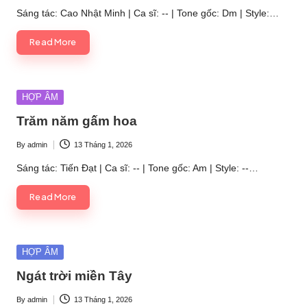
by
Sáng tác: Cao Nhật Minh | Ca sĩ: -- | Tone gốc: Dm | Style:…
Read More
Posted
HỢP ÂM
in
Trăm năm gấm hoa
By
admin
13 Tháng 1, 2026
Posted
by
Sáng tác: Tiến Đạt | Ca sĩ: -- | Tone gốc: Am | Style: --…
Read More
Posted
HỢP ÂM
in
Ngát trời miền Tây
By
admin
13 Tháng 1, 2026
Posted