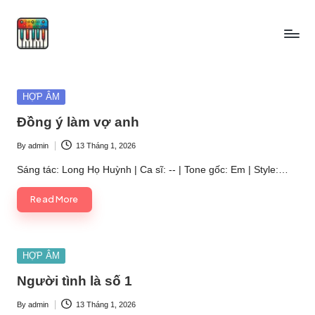
Skip
to
content
Posted
HỢP ÂM
in
Đồng ý làm vợ anh
By
admin
13 Tháng 1, 2026
Posted
by
Sáng tác: Long Họ Huỳnh | Ca sĩ: -- | Tone gốc: Em | Style:…
Read More
Posted
HỢP ÂM
in
Người tình là số 1
By
admin
13 Tháng 1, 2026
Posted