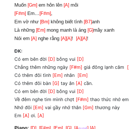
Muốn
em hôn lên
môi
[Gm]
[A]
Em…
,
[F#m]
[F#m]
Em vờ như
không biết tình
anh
[Bm]
[B7]
Là những
mong manh là áng
mây xanh
[Em]
[G]
Nói em
nghe rằng
!
!
[A]
[A]
[A]
[A]
[A]
ĐK:
Có em bên đời
[D]
bỗng vui
[D]
Chẳng thêm những ngày
[F#m]
giá đông lạnh căm
Có thêm đôi tình
[Em]
nhân
[Em]
Có thêm đôi bàn
[G]
tay ân
[A]
cần.
Có em bên đời
[D]
bỗng vui
[D]
Về đêm nghe tim mình chợt
[F#m]
thao thức nhớ e
Nhớ đôi
[Em]
vai gầy nhớ thân
[Gm]
thương này
Em
[A]
ơi.
[A]
Piano:
[D]
[F#m]
[Em]
[G]
[A
]
[A]
sus4