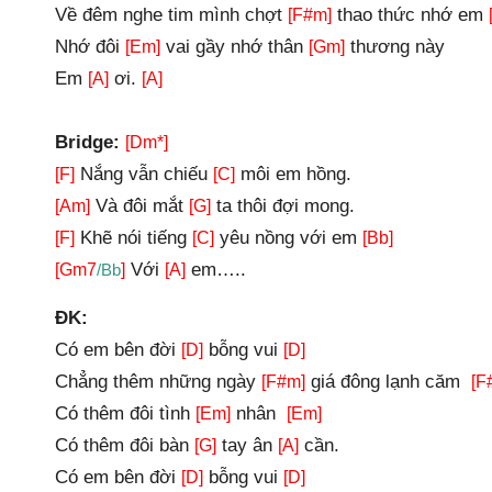
Về đêm nghe tim mình chợt
thao thức nhớ em
[F#m]
Nhớ đôi
vai gầy nhớ thân
thương này
[Em]
[Gm]
Em
ơi.
[A]
[A]
Bridge:
[Dm*]
Nắng vẫn chiếu
môi em hồng.
[F]
[C]
Và đôi mắt
ta thôi đợi mong.
[Am]
[G]
Khẽ nói tiếng
yêu nồng với em
[F]
[C]
[Bb]
Với
em…..
[Gm7
/Bb
]
[A]
ĐK:
Có em bên đời
bỗng vui
[D]
[D]
Chẳng thêm những ngày
giá đông lạnh căm
[F#m]
[F
Có thêm đôi tình
nhân
[Em]
[Em]
Có thêm đôi bàn
tay ân
cần.
[G]
[A]
Có em bên đời
bỗng vui
[D]
[D]