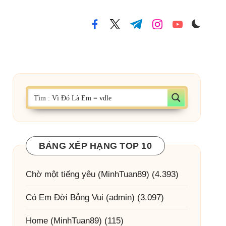
facebook.com
twitter.com
t.me
instagram.com
youtube.com
BẢNG XẾP HẠNG TOP 10
Chờ một tiếng yêu
(MinhTuan89)
(4.393)
Có Em Đời Bỗng Vui
(admin)
(3.097)
Home
(MinhTuan89)
(115)