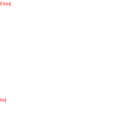
[F#m]
#m]