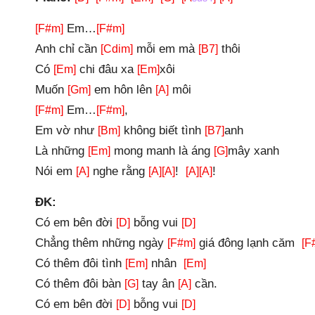
Em…
[F#m]
[F#m]
Anh chỉ cần
mỗi em mà
thôi
[Cdim]
[B7]
Có
chi đâu xa
xôi
[Em]
[Em]
Muốn
em hôn lên
môi
[Gm]
[A]
Em…
,
[F#m]
[F#m]
Em vờ như
không biết tình
anh
[Bm]
[B7]
Là những
mong manh là áng
mây xanh
[Em]
[G]
Nói em
nghe rằng
!
!
[A]
[A]
[A]
[A]
[A]
ĐK:
Có em bên đời
bỗng vui
[D]
[D]
Chẳng thêm những ngày
giá đông lạnh căm
[F#m]
[F
Có thêm đôi tình
nhân
[Em]
[Em]
Có thêm đôi bàn
tay ân
cần.
[G]
[A]
Có em bên đời
bỗng vui
[D]
[D]