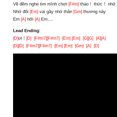
Về đêm nghe tim mình chợt
thao ! thức ! nhớ
[F#m]
Nhớ đôi
vai gầy nhớ thân
thương này
[Em]
[Gm]
Em
hỡi
Em….
[A]
[A]
Lead Ending:
ơi !
[D]
[D]
[F#m7]
[F#m7]
[Em]
[Em]
[G]
[G]
[A]
[A]
[D]
[D]
[F#m7]
[F#m7]
[Em]
[Em]
[Gm]
[A]
[D]