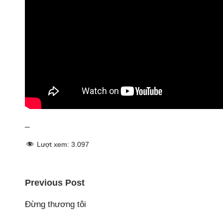
_
Lượt xem:
3.097
Post
Previous Post
navigation
Đừng thương tôi