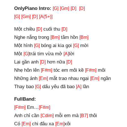
OnlyPiano Intro:
[G]
[Gm]
[D]
[D]
[G]
[Gm]
[D]
[A(5+)]
Một chiều
cuối thu
[D]
[D]
Nghe nắng trong
tâm hồn
[Bm]
[Bm]
Một hình
bóng ai kia gọi
mời
[G]
[G]
Một
trái tim vừa mở
lời
[G]
[A]
Lại gần anh
hơn nữa
[D]
[D]
Nhẹ hôn lên
tóc em môi kề
môi
[F#m]
[F#m]
Những ánh
mắt trao nhau ngại
ngần
[Em]
[Em]
Thay bao
dấu yêu đã bao
lần
[G]
[A]
FullBand:
Em…
[F#m]
[F#m]
Anh chỉ cần
mỗi em mà
thôi
[Cdim]
[B7]
Có
chi đâu xa
xôi
[Em]
[Em]