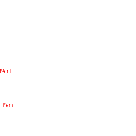
[F#m]
m
[F#m]