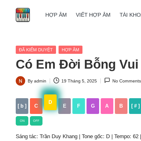
HỢP ÂM
VIẾT HỢP ÂM
TÀI KH
Skip
to
content
Posted
ĐÃ KIỂM DUYỆT
HỢP ÂM
in
Có Em Đời Bỗng Vui
By
admin
19 Tháng 5, 2025
No Comments
Posted
by
D
[ b ]
C
E
F
G
A
B
[ # ]
ON
OFF
Sáng tác: Trần Duy Khang | Tone gốc: D | Tempo: 62 | 