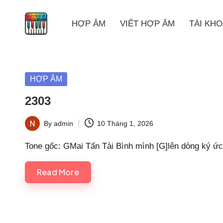
HỢP ÂM
VIẾT HỢP ÂM
TÀI KH
Skip
to
content
Posted
HỢP ÂM
in
2303
By
admin
10 Tháng 1, 2026
Posted
by
Tone gốc: GMai Tấn Tài Bình mình [G]lên dòng ký ứ
Read More