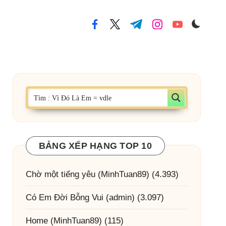
facebook.com
twitter.com
t.me
instagram.com
youtube.com
BẢNG XẾP HẠNG TOP 10
Chờ một tiếng yêu
(MinhTuan89)
(4.393)
Có Em Đời Bỗng Vui
(admin)
(3.097)
Home
(MinhTuan89)
(115)