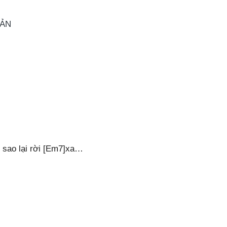
OẢN
c sao lại rời [Em7]xa…