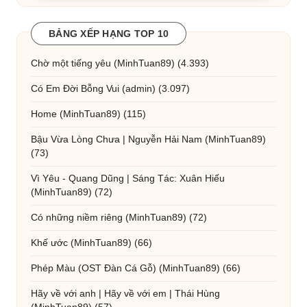
BẢNG XẾP HẠNG TOP 10
Chờ một tiếng yêu
(MinhTuan89)
(4.393)
Có Em Đời Bỗng Vui
(admin)
(3.097)
Home
(MinhTuan89)
(115)
Bậu Vừa Lòng Chưa | Nguyễn Hải Nam
(MinhTuan89)
(73)
Vì Yêu - Quang Dũng | Sáng Tác: Xuân Hiếu
(MinhTuan89)
(72)
Có những niềm riêng
(MinhTuan89)
(72)
Khế ước
(MinhTuan89)
(66)
Phép Màu (OST Đàn Cá Gỗ)
(MinhTuan89)
(66)
Hãy về với anh | Hãy về với em | Thái Hùng