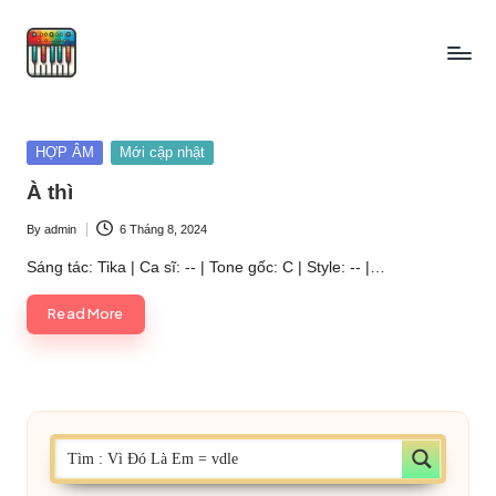
Skip
to
content
Posted
HỢP ÂM
Mới cập nhật
in
À thì
By
admin
6 Tháng 8, 2024
Posted
by
Sáng tác: Tika | Ca sĩ: -- | Tone gốc: C | Style: -- |…
Read More