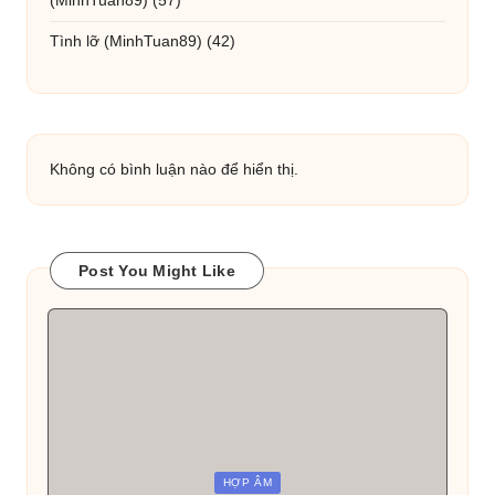
(MinhTuan89)
(57)
Tình lỡ
(MinhTuan89)
(42)
Không có bình luận nào để hiển thị.
Post You Might Like
Posted
HỢP ÂM