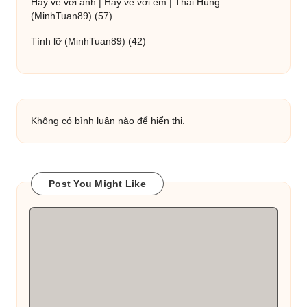
Hãy về với anh | Hãy về với em | Thái Hùng
(MinhTuan89)
(57)
Tình lỡ
(MinhTuan89)
(42)
Không có bình luận nào để hiển thị.
Post You Might Like