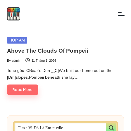
Skip
to
content
Posted
HỢP ÂM
in
Above The Clouds Of Pompeii
By
admin
11 Tháng 1, 2026
Posted
by
Tone gốc: CBear’s Den _[C]We built our home out on the
[Dm]slopes,Pompeii beneath she lay…
Read More