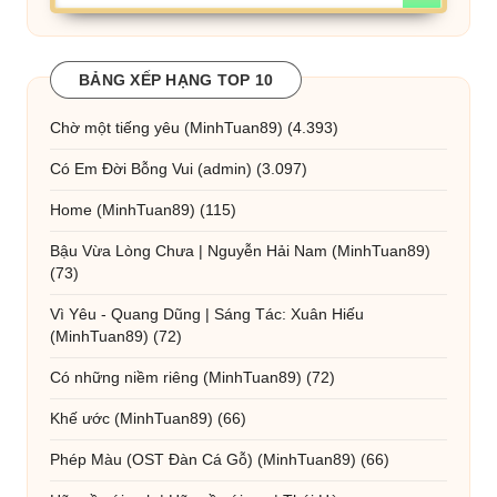
BẢNG XẾP HẠNG TOP 10
Chờ một tiếng yêu
(MinhTuan89)
(4.393)
Có Em Đời Bỗng Vui
(admin)
(3.097)
Home
(MinhTuan89)
(115)
Bậu Vừa Lòng Chưa | Nguyễn Hải Nam
(MinhTuan89)
(73)
Vì Yêu - Quang Dũng | Sáng Tác: Xuân Hiếu
(MinhTuan89)
(72)
Có những niềm riêng
(MinhTuan89)
(72)
Khế ước
(MinhTuan89)
(66)
Phép Màu (OST Đàn Cá Gỗ)
(MinhTuan89)
(66)