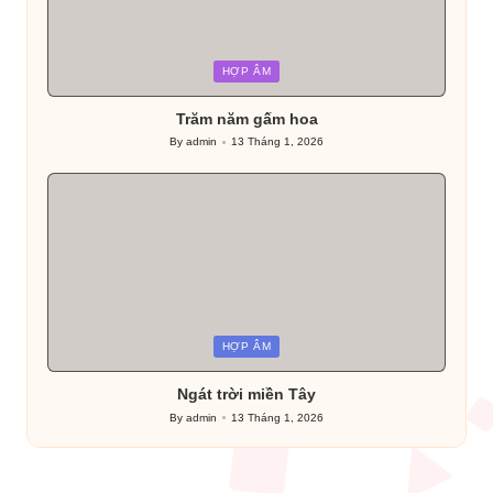
Posted
HỢP ÂM
in
Trăm năm gấm hoa
By
admin
13 Tháng 1, 2026
Posted
by
Posted
HỢP ÂM
in
Ngát trời miền Tây
By
admin
13 Tháng 1, 2026
Posted
by