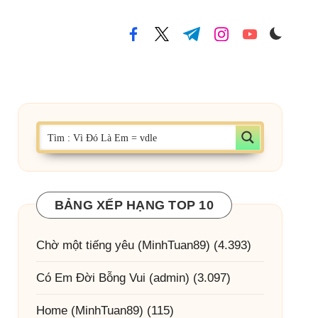
facebook.com
twitter.com
t.me
instagram.com
youtube.com
BẢNG XẾP HẠNG TOP 10
Chờ một tiếng yêu
(MinhTuan89)
(4.393)
Có Em Đời Bỗng Vui
(admin)
(3.097)
Home
(MinhTuan89)
(115)