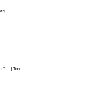
OẢN
sĩ: -- | Tone…