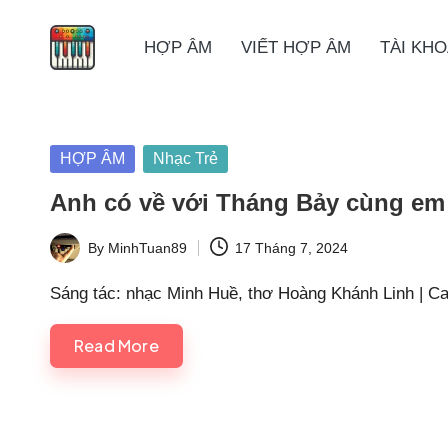
HỢP ÂM
VIẾT HỢP ÂM
TÀI KH
Skip
to
content
Posted
HỢP ÂM
Nhạc Trẻ
in
Anh có về với Tháng Bảy cùng em
By
MinhTuan89
17 Tháng 7, 2024
Posted
by
Sáng tác: nhạc Minh Huề, thơ Hoàng Khánh Linh | Ca 
Read More