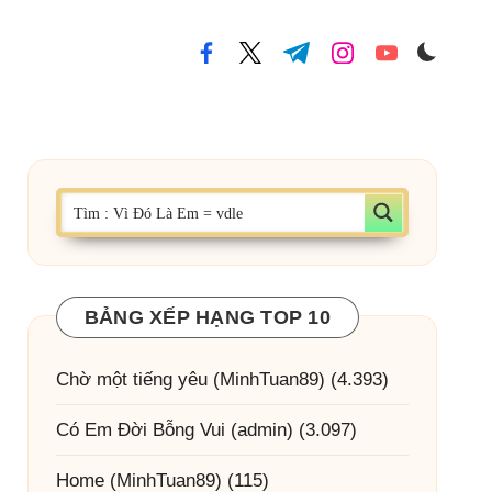
facebook.com
twitter.com
t.me
instagram.com
youtube.com
BẢNG XẾP HẠNG TOP 10
Chờ một tiếng yêu
(MinhTuan89)
(4.393)
Có Em Đời Bỗng Vui
(admin)
(3.097)
Home
(MinhTuan89)
(115)