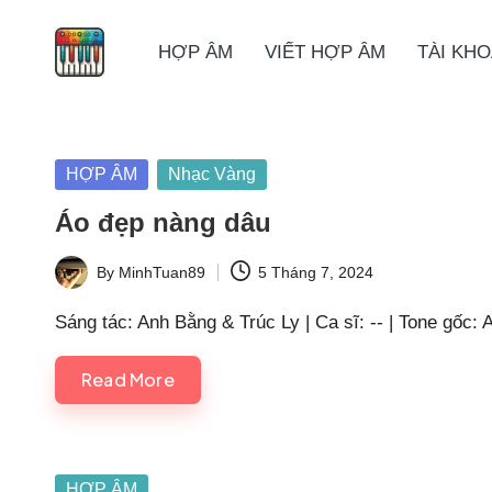
HỢP ÂM
VIẾT HỢP ÂM
TÀI KH
Skip
to
content
Posted
HỢP ÂM
Nhạc Vàng
in
Áo đẹp nàng dâu
By
MinhTuan89
5 Tháng 7, 2024
Posted
by
Sáng tác: Anh Bằng & Trúc Ly | Ca sĩ: -- | Tone gốc
Read More
Posted
HỢP ÂM