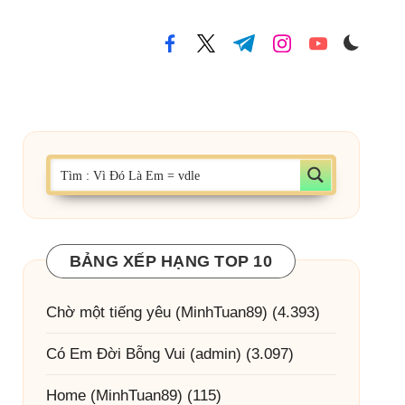
facebook.com
twitter.com
t.me
instagram.com
youtube.com
BẢNG XẾP HẠNG TOP 10
Chờ một tiếng yêu
(MinhTuan89)
(4.393)
Có Em Đời Bỗng Vui
(admin)
(3.097)
Home
(MinhTuan89)
(115)