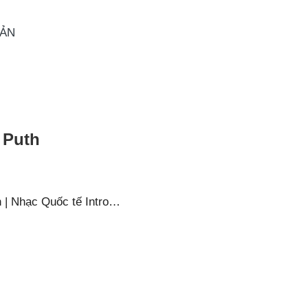
OẢN
 Puth
 | Nhạc Quốc tế Intro…