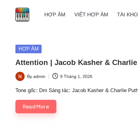
HỢP ÂM
VIẾT HỢP ÂM
TÀI KH
Skip
to
content
Posted
HỢP ÂM
in
Attention | Jacob Kasher & Charlie
By
admin
9 Tháng 1, 2026
Posted
by
Tone gốc: Dm Sáng tác: Jacob Kasher & Charlie Puth
Read More