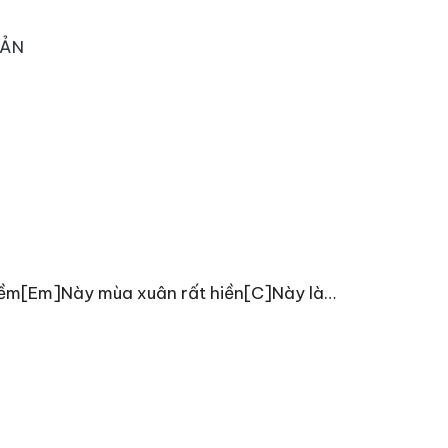
OẢN
mềm[Em]Này mùa xuân rất hiền[C]Này là…