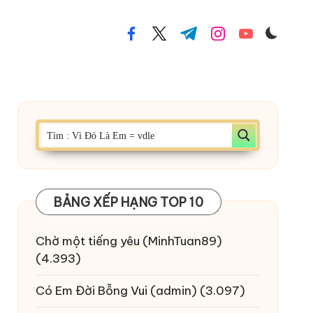
facebook.com
twitter.com
t.me
instagram.com
youtube.com
BẢNG XẾP HẠNG TOP 10
Chờ một tiếng yêu
(MinhTuan89)
(4.393)
Có Em Đời Bỗng Vui
(admin)
(3.097)