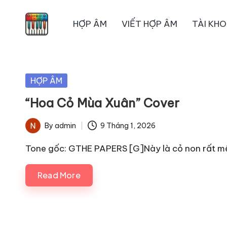
HỢP ÂM
VIẾT HỢP ÂM
TÀI KH
Skip
to
content
Posted
HỢP ÂM
in
“Hoa Cỏ Mùa Xuân” Cover
By
admin
9 Tháng 1, 2026
Posted
by
Tone gốc: GTHE PAPERS [G]Này là cỏ non rất 
Read More