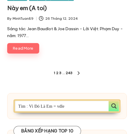
in
Này em (A toi)
By
MinhTuan89
26 Tháng 12, 2024
Posted
by
Sáng tác: Jean Baudlot & Joe Dassin - Lời Việt: Phạm Duy -
năm: 1977…
Read More
Phân
1
2
3
…
243
NEXT
trang
PAGE
bài
viết
BẢNG XẾP HẠNG TOP 10