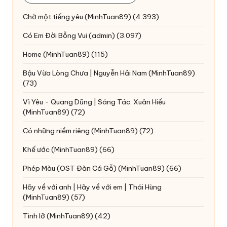
Chờ một tiếng yêu
(MinhTuan89)
(4.393)
Có Em Đời Bỗng Vui
(admin)
(3.097)
Home
(MinhTuan89)
(115)
Bậu Vừa Lòng Chưa | Nguyễn Hải Nam
(MinhTuan89)
(73)
Vì Yêu - Quang Dũng | Sáng Tác: Xuân Hiếu
(MinhTuan89)
(72)
Có những niềm riêng
(MinhTuan89)
(72)
Khế ước
(MinhTuan89)
(66)
Phép Màu (OST Đàn Cá Gỗ)
(MinhTuan89)
(66)
Hãy về với anh | Hãy về với em | Thái Hùng
(MinhTuan89)
(57)
Tình lỡ
(MinhTuan89)
(42)