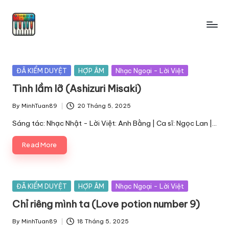
Skip
to
content
Posted
ĐÃ KIỂM DUYỆT
HỢP ÂM
Nhạc Ngoại - Lời Việt
in
Tình lầm lỡ (Ashizuri Misaki)
By
MinhTuan89
20 Tháng 5, 2025
Posted
by
Sáng tác: Nhạc Nhật - Lời Việt: Anh Bằng | Ca sĩ: Ngọc Lan |…
Read More
Posted
ĐÃ KIỂM DUYỆT
HỢP ÂM
Nhạc Ngoại - Lời Việt
in
Chỉ riêng mình ta (Love potion number 9)
By
MinhTuan89
18 Tháng 5, 2025
Posted