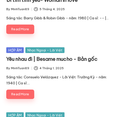
Đi tìm tình yêu- Woman in love
By
MinhTuan89
5 Tháng 4, 2025
Posted
by
Sáng tác: Barry Gibb & Robin Gibb - năm: 1980 | Ca sĩ: -- |…
Read More
Posted
HỢP ÂM
Nhạc Ngoại - Lời Việt
in
Yêu nhau đi | Besame mucho - Bản gốc
By
MinhTuan89
4 Tháng 1, 2025
Posted
by
Sáng tác: Consuelo Velázquez - Lời Việt: Trường Kỳ - năm:
1940 | Ca sĩ:…
Read More
Posted
HỢP ÂM
Nhạc Ngoại - Lời Việt