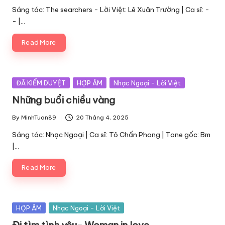
by
Sáng tác: The searchers - Lời Việt: Lê Xuân Trường | Ca sĩ: -
- |…
Read More
Posted
ĐÃ KIỂM DUYỆT
HỢP ÂM
Nhạc Ngoại - Lời Việt
in
Những buổi chiều vàng
By
MinhTuan89
20 Tháng 4, 2025
Posted
by
Sáng tác: Nhạc Ngoại | Ca sĩ: Tô Chấn Phong | Tone gốc: Bm
|…
Read More
Posted
HỢP ÂM
Nhạc Ngoại - Lời Việt
in