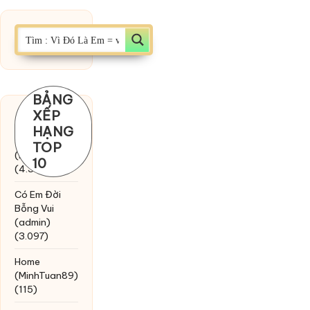
BẢNG
XẾP
Chờ một
HẠNG
tiếng yêu
TOP
(MinhTuan89)
10
(4.393)
Có Em Đời
Bỗng Vui
(admin)
(3.097)
Home
(MinhTuan89)
(115)