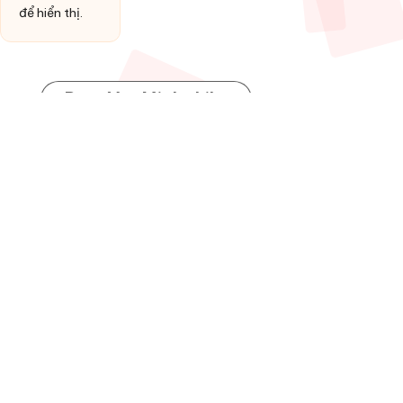
để hiển thị.
Post You Might Like
Posted
HỢP ÂM
in
Đồng ý làm vợ anh
By
admin
13 Tháng 1, 2026
Posted
by