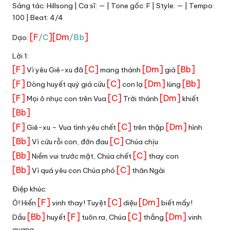
Sáng tác: Hillsong | Ca sĩ: — | Tone gốc: F | Style: — | Tempo:
100 | Beat: 4/4
[F
]
[Dm
]
/C
/Bb
Dạo:
Lời 1:
[F]
[C]
[Dm]
[Bb]
Vì yêu Giê-xu đã
mang thánh
giá
[F]
[C]
[Dm]
[Bb]
Dòng huyết quý giá cứu
con lạ
lùng
[F]
[C]
[Dm]
Mọi ô nhục con trên Vua
Trời thánh
khiết
[Bb]
[F]
[C]
[Dm]
Giê-xu – Vua tình yêu chết
trên thập
hình
[Bb]
[C]
Vì cứu rỗi con, đớn đau
Chúa chịu
[Bb]
[C]
Niềm vui trước mặt, Chúa chết
thay con
[Bb]
[C]
Vì quá yêu con Chúa phó
thân Ngài
Điệp khúc:
[F]
[C]
[Dm]
Ô! Hiển
vinh thay! Tuyệt
diệu
biết mấy!
[Bb]
[F]
[C]
[Dm]
Dầu
huyết
tuôn ra, Chúa
thắng
vinh
quang