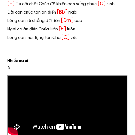
[F]
[C]
Từ cõi chết Chúa đã khiến con sống phục
sinh
[Bb]
Đời con chúc tôn ân điển
Ngài
[Dm]
Lòng con sẽ chẳng dứt tôn
cao
[F]
Ngợi ca ân điển Chúa luôn
luôn
[C]
Lòng con mãi tụng tán Cha
yêu
Nhiều ca sĩ
A