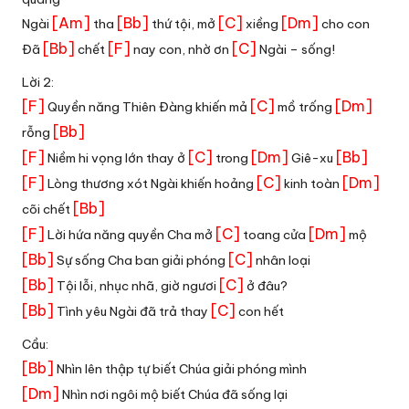
[Am]
[Bb]
[C]
[Dm]
Ngài
tha
thứ tội, mở
xiềng
cho con
[Bb]
[F]
[C]
Đã
chết
nay con, nhờ ơn
Ngài – sống!
Lời 2:
[F]
[C]
[Dm]
Quyền năng Thiên Đàng khiến mả
mồ trống
[Bb]
rỗng
[F]
[C]
[Dm]
[Bb]
Niềm hi vọng lớn thay ở
trong
Giê-xu
[F]
[C]
[Dm]
Lòng thương xót Ngài khiến hoảng
kinh toàn
[Bb]
cõi chết
[F]
[C]
[Dm]
Lời hứa năng quyền Cha mở
toang cửa
mộ
[Bb]
[C]
Sự sống Cha ban giải phóng
nhân loại
[Bb]
[C]
Tội lỗi, nhục nhã, giờ ngươi
ở đâu?
[Bb]
[C]
Tình yêu Ngài đã trả thay
con hết
Cầu:
[Bb]
Nhìn lên thập tự biết Chúa giải phóng mình
[Dm]
Nhìn nơi ngôi mộ biết Chúa đã sống lại