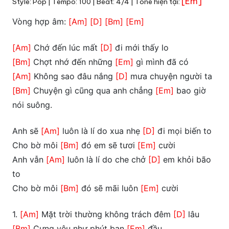
[Em]
Style: Pop | Tempo: 100 | Beat: 4/4 | Tone hiện tại:
Vòng hợp âm:
[Am]
[D]
[Bm]
[Em]
[Am]
Chớ đến lúc mất
[D]
đi mới thấy lo
[Bm]
Chợt nhớ đến những
[Em]
gì mình đã có
[Am]
Không sao đâu nắng
[D]
mưa chuyện người ta
[Bm]
Chuyện gì cũng qua anh chẳng
[Em]
bao giờ
nói suông.
Anh sẽ
[Am]
luôn là lí do xua nhẹ
[D]
đi mọi biến to
Cho bờ môi
[Bm]
đó em sẽ tươi
[Em]
cười
Anh vẫn
[Am]
luôn là lí do che chở
[D]
em khỏi bão
to
Cho bờ môi
[Bm]
đó sẽ mãi luôn
[Em]
cười
1.
[Am]
Mặt trời thường không trách đêm
[D]
lâu
[Bm]
Cưng yêu như phút ban
[Em]
đầu