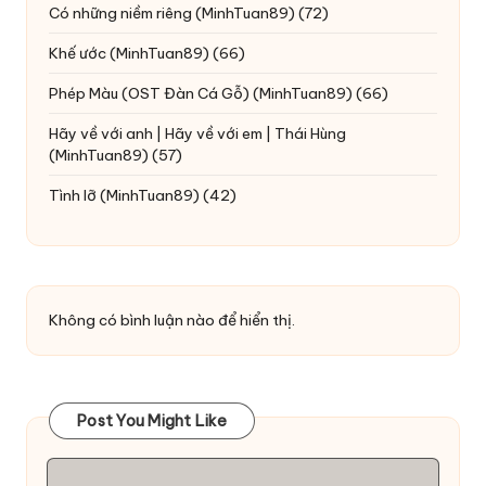
Có những niềm riêng
(MinhTuan89)
(72)
Khế ước
(MinhTuan89)
(66)
Phép Màu (OST Đàn Cá Gỗ)
(MinhTuan89)
(66)
Hãy về với anh | Hãy về với em | Thái Hùng
(MinhTuan89)
(57)
Tình lỡ
(MinhTuan89)
(42)
Không có bình luận nào để hiển thị.
Post You Might Like