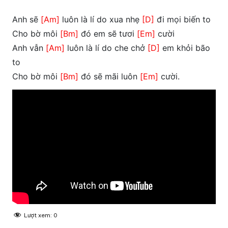
Anh sẽ
[Am]
luôn là lí do xua nhẹ
[D]
đi mọi biến to
Cho bờ môi
[Bm]
đó em sẽ tươi
[Em]
cười
Anh vẫn
[Am]
luôn là lí do che chở
[D]
em khỏi bão
to
Cho bờ môi
[Bm]
đó sẽ mãi luôn
[Em]
cười.
Lượt xem:
0