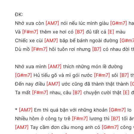
ĐK:
Nhớ xưa còn
[AM7]
nói nếu lúc mình giàu
[G#m7]
hai
Và
[F#m7]
thêm xe hơi có
[B7]
đủ tất cả
[E]
màu
Chiếc xe cùi
[AM7]
bắp bể bánh ngoài đường
[G#m7
Dù mồ
[F#m7]
hôi tuôn rơi nhưng
[B7]
có nhau đời 
Nhớ xưa mình
[AM7]
thích những món lề đường
[G#m7]
Hủ tiếu gõ và mì gói nước
[F#m7]
sôi
[B7]
t
Đến nay điều
[AM7]
ước cũng đã thành thật thành
[
Ta mất
[F#m7]
nhau, câu
[B7]
chuyện cười thật
[E]
đ
*
[AM7]
Em thì quá bận với những khoản
[G#m7]
lo
Nhiều hôm ở công ty trễ
[F#m7]
lương thì
[B7]
tối ă
[AM7]
Tay cầm đơn cầu mong anh có
[G#m7]
công 