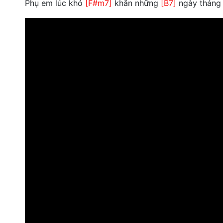
Phụ em lúc khó
[F#m7]
khăn những
[B7]
ngày tháng