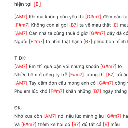
hiện tại:
[E]
[AM7]
Khi mà không còn yêu thì
[G#m7]
đêm nào ta 
[F#m7]
Không còn ai gọi
[B7]
ta về mau thật
[E]
mau
[AM7]
Căn nhà ta cùng thuê ở giờ
[G#m7]
đây đã có
Người
[F#m7]
ta nhìn thật hạnh
[B7]
phúc bọn mình
T-ĐK:
[AM7]
Em thì quá bận với những khoản
[G#m7]
lo
Nhiều hôm ở công ty trễ
[F#m7]
lương thì
[B7]
tối ă
[AM7]
Tay cầm đơn cầu mong anh có
[G#m7]
công 
Phụ em lúc khó
[F#m7]
khăn những
[B7]
ngày tháng
ĐK:
Nhớ xưa còn
[AM7]
nói nếu lúc mình giàu
[G#m7]
hai
Và
[F#m7]
thêm xe hơi có
[B7]
đủ tất cả
[E]
màu