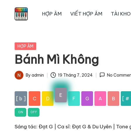
HỢP ÂM
VIẾT HỢP ÂM
TÀI KH
Skip
to
content
Posted
HỢP ÂM
in
Bánh Mì Không
By
admin
19 Tháng 7, 2024
No Commen
Posted
by
E
[ b ]
C
D
F
G
A
B
[ # 
ON
OFF
Sáng tác: Đạt G | Ca sĩ: Đạt G & Du Uyên | Tone g