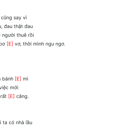
cũng say vì
, đau thật đau
 người thuê rồi
 bơ
[E]
vơ, thời mình ngu ngơ.
n bánh
[E]
mì
việc mới
 rất
[E]
căng.
 ta có nhà lầu