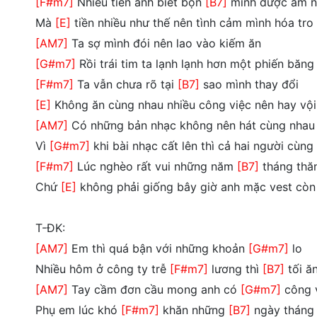
[F#m7]
Nhiều tiền anh biết bọn
[B7]
mình được ấm 
Mà
[E]
tiền nhiều như thế nên tình cảm mình hóa tro
[AM7]
Ta sợ mình đói nên lao vào kiếm ăn
[G#m7]
Rồi trái tim ta lạnh lạnh hơn một phiến băng
[F#m7]
Ta vẫn chưa rõ tại
[B7]
sao mình thay đổi
[E]
Không ăn cùng nhau nhiều công việc nên hay vội
[AM7]
Có những bản nhạc không nên hát cùng nhau
Vì
[G#m7]
khi bài nhạc cất lên thì cả hai người cùng
[F#m7]
Lúc nghèo rất vui những năm
[B7]
tháng thă
Chứ
[E]
không phải giống bây giờ anh mặc vest còn
T-ĐK:
[AM7]
Em thì quá bận với những khoản
[G#m7]
lo
Nhiều hôm ở công ty trễ
[F#m7]
lương thì
[B7]
tối ă
[AM7]
Tay cầm đơn cầu mong anh có
[G#m7]
công 
Phụ em lúc khó
[F#m7]
khăn những
[B7]
ngày tháng