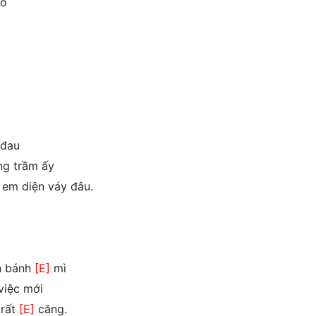
no
 đau
ng trầm ấy
 em diện váy đâu.
n bánh
[E]
mì
việc mới
 rất
[E]
căng.