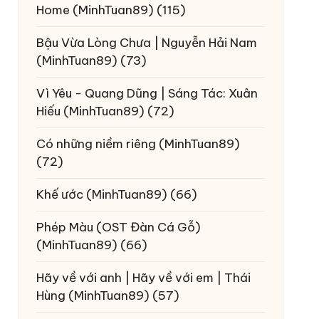
Home
(MinhTuan89)
(115)
Bậu Vừa Lòng Chưa | Nguyễn Hải Nam
(MinhTuan89)
(73)
Vì Yêu - Quang Dũng | Sáng Tác: Xuân
Hiếu
(MinhTuan89)
(72)
Có những niềm riêng
(MinhTuan89)
(72)
Khế ước
(MinhTuan89)
(66)
Phép Màu (OST Đàn Cá Gỗ)
(MinhTuan89)
(66)
Hãy về với anh | Hãy về với em | Thái
Hùng
(MinhTuan89)
(57)