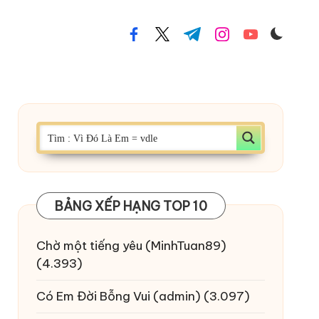
facebook.com
twitter.com
t.me
instagram.com
youtube.com
BẢNG XẾP HẠNG TOP 10
Chờ một tiếng yêu
(MinhTuan89)
(4.393)
Có Em Đời Bỗng Vui
(admin)
(3.097)