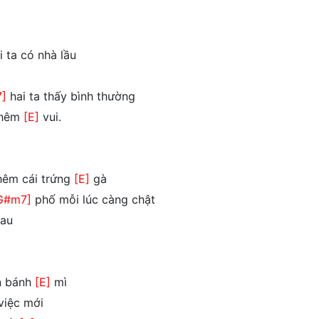
 ta có nhà lầu
]
hai ta thấy bình thường
thêm
[E]
vui.
hêm cái trứng
[E]
gà
G#m7]
phố mỗi lúc càng chật
au
n bánh
[E]
mì
việc mới