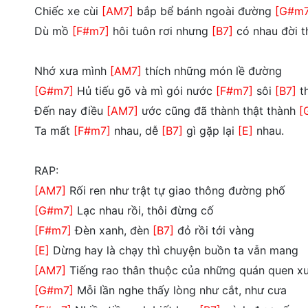
Chiếc xe cùi
[AM7]
bắp bể bánh ngoài đường
[G#m7
Dù mồ
[F#m7]
hôi tuôn rơi nhưng
[B7]
có nhau đời 
Nhớ xưa mình
[AM7]
thích những món lề đường
[G#m7]
Hủ tiếu gõ và mì gói nước
[F#m7]
sôi
[B7]
t
Đến nay điều
[AM7]
ước cũng đã thành thật thành
[
Ta mất
[F#m7]
nhau, dễ
[B7]
gì gặp lại
[E]
nhau.
RAP:
[AM7]
Rối ren như trật tự giao thông đường phố
[G#m7]
Lạc nhau rồi, thôi đừng cố
[F#m7]
Đèn xanh, đèn
[B7]
đỏ rồi tới vàng
[E]
Dừng hay là chạy thì chuyện buồn ta vẫn mang
[AM7]
Tiếng rao thân thuộc của những quán quen x
[G#m7]
Mỗi lần nghe thấy lòng như cắt, như cưa