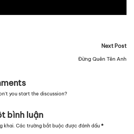
Next Post
Đừng Quên Tên Anh
ments
’t you start the discussion?
t bình luận
g khai.
Các trường bắt buộc được đánh dấu
*