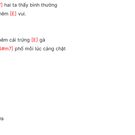
]
hai ta thấy bình thường
thêm
[E]
vui.
hêm cái trứng
[E]
gà
G#m7]
phố mỗi lúc càng chật
ưa