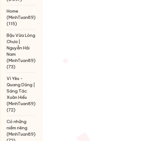
Home
(MinhTuan89)
(115)
Bậu Vừa Lòng
Chưa |
Nguyễn Hải
Nam
(MinhTuan89)
(73)
Vì Yêu -
Quang Dũng |
Sáng Tác:
Xuân Hiếu
(MinhTuan89)
(72)
Có những
niềm riêng
(MinhTuan89)
(72)