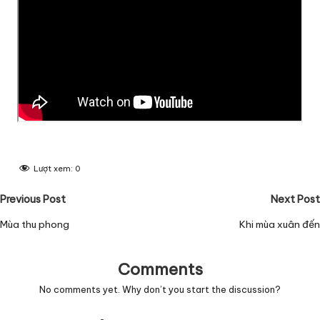
Lượt xem:
0
Post
Previous Post
Next Post
navigation
Mùa thu phong
Khi mùa xuân đến
Comments
No comments yet. Why don’t you start the discussion?