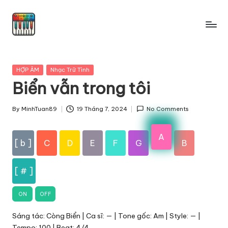
Skip
to
content
Posted
HỢP ÂM
Nhạc Trữ Tình
in
Biển vẫn trong tôi
By
MinhTuan89
19 Tháng 7, 2024
No Comments
Posted
by
A
[ b ]
C
D
E
F
G
B
[ # ]
ON
OFF
Sáng tác: Còng Biển | Ca sĩ: — | Tone gốc: Am | Style: — |
Tempo: 100 | Beat: 4/4