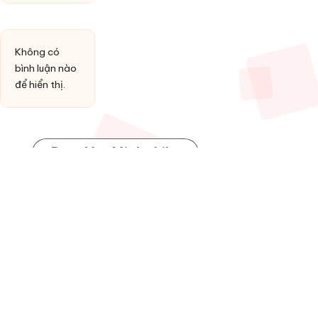
Không có
bình luận nào
để hiển thị.
Post You Might Like
Posted
HỢP ÂM
in
Đồng ý làm vợ anh