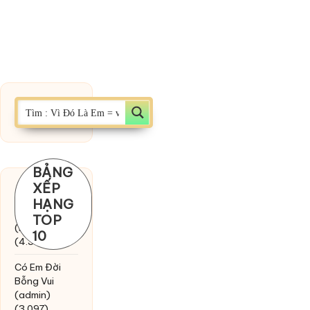
BẢNG
XẾP
Chờ một
HẠNG
tiếng yêu
TOP
(MinhTuan89)
10
(4.393)
Có Em Đời
Bỗng Vui
(admin)
(3.097)