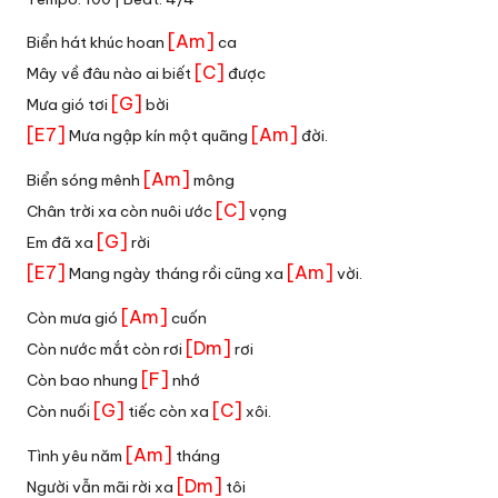
[Am]
Biển hát khúc hoan
ca
[C]
Mây về đâu nào ai biết
được
[G]
Mưa gió tơi
bời
[E7]
[Am]
Mưa ngập kín một quãng
đời.
[Am]
Biển sóng mênh
mông
[C]
Chân trời xa còn nuôi ước
vọng
[G]
Em đã xa
rời
[E7]
[Am]
Mang ngày tháng rồi cũng xa
vời.
[Am]
Còn mưa gió
cuốn
[Dm]
Còn nước mắt còn rơi
rơi
[F]
Còn bao nhung
nhớ
[G]
[C]
Còn nuối
tiếc còn xa
xôi.
[Am]
Tình yêu năm
tháng
[Dm]
Người vẫn mãi rời xa
tôi