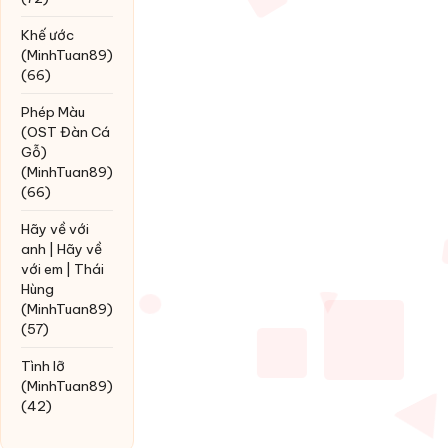
Khế ước
(MinhTuan89)
(66)
Phép Màu
(OST Đàn Cá
Gỗ)
(MinhTuan89)
(66)
Hãy về với
anh | Hãy về
với em | Thái
Hùng
(MinhTuan89)
(57)
Tình lỡ
(MinhTuan89)
(42)