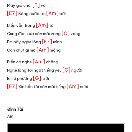
[F]
Mây gió chơi
vơi
[E7]
[Am]
Sóng nước tơi
bời.
[Am]
Biển vẫn trong
tôi
[C]
Cung đàn xưa còn mãi vang
vọng
[E7]
Em hãy nghe lòng
mình
[Am]
Còn chút gì mơ
mộng.
[Am]
Biển có nghe
chăng
[C]
Nghe lòng tôi ngọt tiếng yêu
người
[G]
Em ở phương
trời
[E7]
[Am]
Xin hồn tôi còn mãi tiếng
cười .
Đình Tài
Am