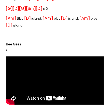
[G]
[D]
[G]
[Bm]
[D]
x 2
[Am]
[D]
[Am]
[D]
[Am]
Blue
island,
blue
island,
blue
[D]
island
Bee Gees
G