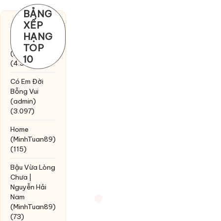
BẢNG
XẾP
Chờ một
HẠNG
tiếng yêu
TOP
(MinhTuan89)
10
(4.393)
Có Em Đời
Bỗng Vui
(admin)
(3.097)
Home
(MinhTuan89)
(115)
Bậu Vừa Lòng
Chưa |
Nguyễn Hải
Nam
(MinhTuan89)
(73)