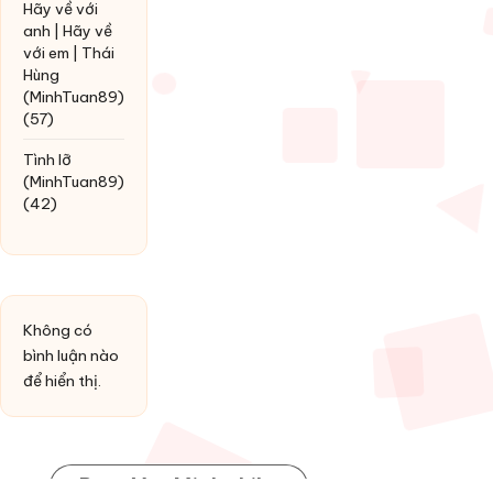
Hãy về với
anh | Hãy về
với em | Thái
Hùng
(MinhTuan89)
(57)
Tình lỡ
(MinhTuan89)
(42)
Không có
bình luận nào
để hiển thị.
Post You Might Like