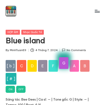
Skip
to
content
Posted
HỢP ÂM
Nhạc Quốc Tế
in
Blue island
By
MinhTuan89
4 Tháng 7, 2024
No Comments
Posted
by
G
[ b ]
C
D
E
F
A
B
[ # ]
ON
OFF
Sáng tác: Bee Gees | Ca sĩ: — | Tone gốc: G | Style: — |
Tempo: 100 | Beat: 4/4