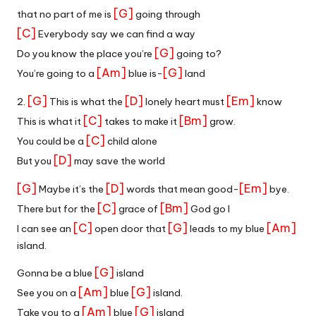
[G]
that no part of me is
going through
[C]
Everybody say we can find a way
[G]
Do you know the place you’re
going to?
[Am]
[G]
You’re going to a
blue is-
land
[G]
[D]
[Em]
2.
This is what the
lonely heart must
know
[C]
[Bm]
This is what it
takes to make it
grow.
[C]
You could be a
child alone
[D]
But you
may save the world
[G]
[D]
[Em]
Maybe it’s the
words that mean good-
bye.
[C]
[Bm]
There but for the
grace of
God go I
[C]
[G]
[Am]
I can see an
open door that
leads to my blue
island.
[G]
Gonna be a blue
island
[Am]
[G]
See you on a
blue
island.
[Am]
[G]
Take you to a
blue
island