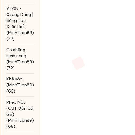
Vì Yêu -
Quang Dũng |
Sáng Tác:
Xuân Hiếu
(MinhTuan89)
(72)
Có những
niềm riêng
(MinhTuan89)
(72)
Khế ước
(MinhTuan89)
(66)
Phép Màu
(OST Đàn Cá
Gỗ)
(MinhTuan89)
(66)