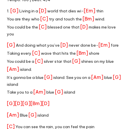
[G]
[D]
[Em]
1.
Living in a
world that dies wi-
thin
[C]
[Bm]
You are they who
try and touch the
wind.
[C]
[D]
You could be the
blessed one that
makes me love
you
[G]
[D]
[Em]
And doing what you’ve
never done be-
fore
[C]
[Bm]
Taking every
wave that hits the
shore
[C]
[G]
You could be a
silver star that
shines on my blue
[Am]
island.
[G]
[Am]
[G]
It’s gonna be a blue
island. See you on a
blue
island
[Am]
[G]
Take you to a
blue
island
[G]
[D]
[G]
[Bm]
[D]
[Am]
[G]
Blue
island
[C]
You can see the rain, you can feel the pain