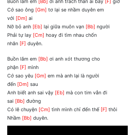
Buồn lắm em
[Bb]
ơi anh trách than ai bây
[F]
giờ
Cớ sao ông
[Gm]
tơ lại se nhầm duyên em
với
[Dm]
ai
Nỡ bỏ anh
[Eb]
lại giữa muôn vạn
[Bb]
người
Phải tự lay
[Cm]
hoay đi tìm nhau chốn
nhân
[F]
duyên.
Buồn lắm em
[Bb]
ơi anh xót thương cho
phận
[F]
mình
Cớ sao yêu
[Gm]
em mà anh lại là người
đến
[Dm]
sau
Anh biết anh sai vậy
[Eb]
mà con tim vẫn đi
sai
[Bb]
đường
Có lẽ chuyện
[Cm]
tình mình chỉ đến thế
[F]
thôi
Nhầm
[Bb]
duyên.