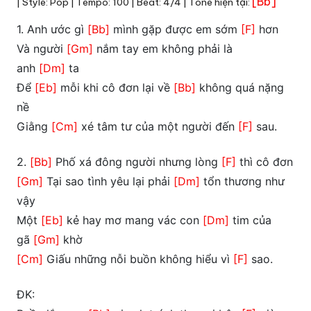
[Bb]
| Style: Pop | Tempo: 100 | Beat: 4/4 | Tone hiện tại:
1. Anh ước gì
[Bb]
mình gặp được em sớm
[F]
hơn
Và người
[Gm]
nắm tay em không phải là
anh
[Dm]
ta
Để
[Eb]
mỗi khi cô đơn lại về
[Bb]
không quá nặng
nề
Giằng
[Cm]
xé tâm tư của một người đến
[F]
sau.
2.
[Bb]
Phố xá đông người nhưng lòng
[F]
thì cô đơn
[Gm]
Tại sao tình yêu lại phải
[Dm]
tổn thương như
vậy
Một
[Eb]
kẻ hay mơ mang vác con
[Dm]
tim của
gã
[Gm]
khờ
[Cm]
Giấu những nỗi buồn không hiểu vì
[F]
sao.
ĐK: