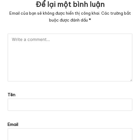
Để lại một bình luận
Email của bạn sẽ không được hiển thị công khai.
Các trường bắt
buộc được đánh dấu
*
Tên
Email