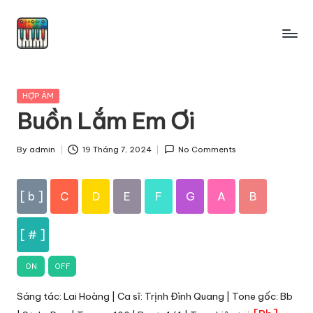
Skip
to
content
Posted
HỢP ÂM
in
Buồn Lắm Em Ơi
By
admin
19 Tháng 7, 2024
No Comments
Posted
by
[ b ]
C
D
E
F
G
A
B
[ # ]
ON
OFF
Sáng tác: Lai Hoàng | Ca sĩ: Trịnh Đình Quang | Tone gốc: Bb