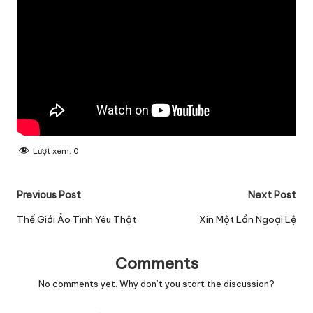
Lượt xem:
0
Post
Previous Post
Next Post
navigation
Thế Giới Ảo Tình Yêu Thật
Xin Một Lần Ngoại Lệ
Comments
No comments yet. Why don’t you start the discussion?