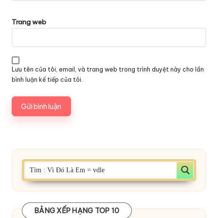
Trang web
Lưu tên của tôi, email, và trang web trong trình duyệt này cho lần
bình luận kế tiếp của tôi.
BẢNG XẾP HẠNG TOP 10