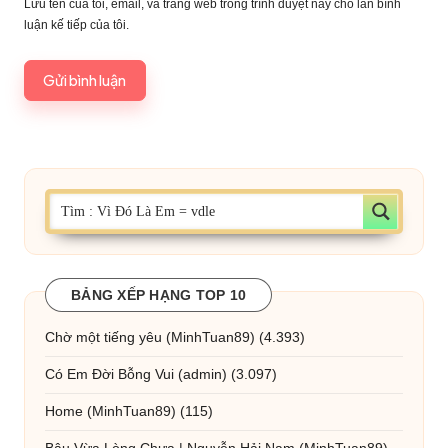
Lưu tên của tôi, email, và trang web trong trình duyệt này cho lần bình
luận kế tiếp của tôi.
BẢNG XẾP HẠNG TOP 10
Chờ một tiếng yêu
(MinhTuan89)
(4.393)
Có Em Đời Bỗng Vui
(admin)
(3.097)
Home
(MinhTuan89)
(115)