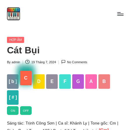
Skip
to
content
Posted
HỢP ÂM
in
Cát Bụi
By
admin
19 Tháng 7, 2024
No Comments
Posted
by
C
[ b ]
D
E
F
G
A
B
[ # ]
ON
OFF
Sáng tác: Trịnh Công Sơn | Ca sĩ: Khánh Ly | Tone gốc: Cm |