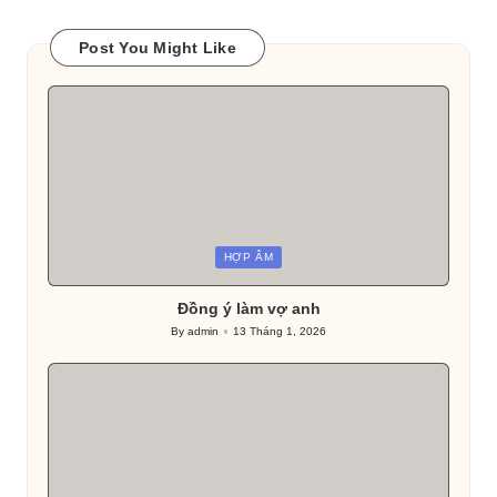
Post You Might Like
Posted
HỢP ÂM
in
Đồng ý làm vợ anh
By
admin
13 Tháng 1, 2026
Posted
by