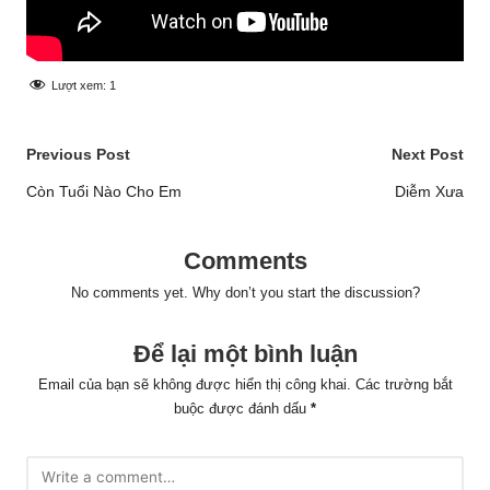
Lượt xem:
1
Post
Previous Post
Next Post
navigation
Còn Tuổi Nào Cho Em
Diễm Xưa
Comments
No comments yet. Why don’t you start the discussion?
Để lại một bình luận
Email của bạn sẽ không được hiển thị công khai.
Các trường bắt
buộc được đánh dấu
*