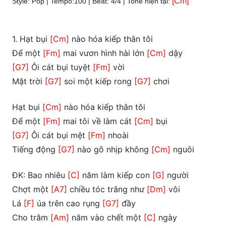
[Cm]
Style: Pop | Tempo:100 | Beat: 4/4 | Tone hiện tại:
1. Hạt bụi
[Cm]
nào hóa kiếp thân tôi
Để một
[Fm]
mai vươn hình hài lớn
[Cm]
dậy
[G7]
Ôi cát bụi tuyệt
[Fm]
vời
Mặt trời
[G7]
soi một kiếp rong
[G7]
chơi
Hạt bụi
[Cm]
nào hóa kiếp thân tôi
Để một
[Fm]
mai tôi về làm cát
[Cm]
bụi
[G7]
Ôi cát bụi mệt
[Fm]
nhoài
Tiếng động
[G7]
nào gõ nhịp không
[Cm]
nguôi
ĐK: Bao nhiêu
[C]
năm làm kiếp con
[G]
người
Chợt một
[A7]
chiều tóc trắng như
[Dm]
vôi
Lá
[F]
úa trên cao rụng
[G7]
đầy
Cho trăm
[Am]
năm vào chết một
[C]
ngày