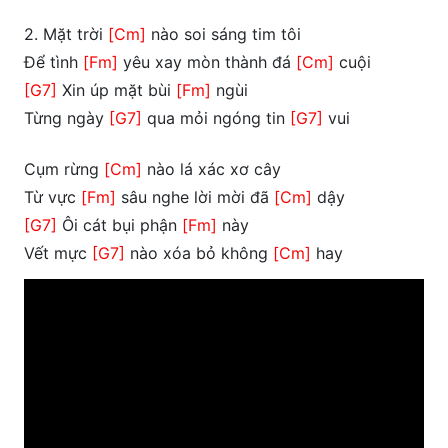
2. Mặt trời
[Cm]
nào soi sáng tim tôi
Để tình
[Fm]
yêu xay mòn thành đá
[Cm]
cuội
[G7]
Xin úp mặt bùi
[Fm]
ngùi
Từng ngày
[G7]
qua mỏi ngóng tin
[G7]
vui
Cụm rừng
[Cm]
nào lá xác xơ cây
Từ vực
[Fm]
sâu nghe lời mời đã
[Cm]
dậy
[G7]
Ôi cát bụi phận
[Fm]
này
Vết mực
[G7]
nào xóa bỏ không
[Cm]
hay