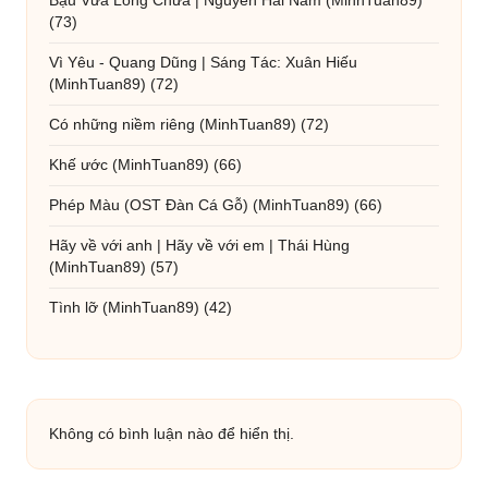
Bậu Vừa Lòng Chưa | Nguyễn Hải Nam
(MinhTuan89)
(73)
Vì Yêu - Quang Dũng | Sáng Tác: Xuân Hiếu
(MinhTuan89)
(72)
Có những niềm riêng
(MinhTuan89)
(72)
Khế ước
(MinhTuan89)
(66)
Phép Màu (OST Đàn Cá Gỗ)
(MinhTuan89)
(66)
Hãy về với anh | Hãy về với em | Thái Hùng
(MinhTuan89)
(57)
Tình lỡ
(MinhTuan89)
(42)
Không có bình luận nào để hiển thị.