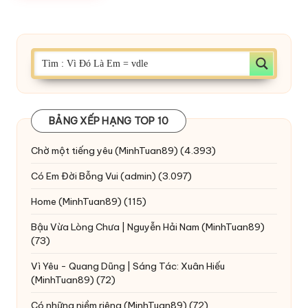
BẢNG XẾP HẠNG TOP 10
Chờ một tiếng yêu
(MinhTuan89)
(4.393)
Có Em Đời Bỗng Vui
(admin)
(3.097)
Home
(MinhTuan89)
(115)
Bậu Vừa Lòng Chưa | Nguyễn Hải Nam
(MinhTuan89)
(73)
Vì Yêu - Quang Dũng | Sáng Tác: Xuân Hiếu
(MinhTuan89)
(72)
Có những niềm riêng
(MinhTuan89)
(72)