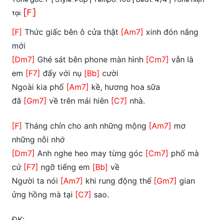
[F]
tại:
[F]
Thức giấc bên ô cửa thật
[Am7]
xinh đón nắng
mới
[Dm7]
Ghé sát bên phone màn hình
[Cm7]
vẫn là
em
[F7]
đấy với nụ
[Bb]
cười
Ngoài kia phố
[Am7]
kề, hương hoa sữa
đã
[Gm7]
về trên mái hiên
[C7]
nhà.
[F]
Tháng chín cho anh những mộng
[Am7]
mơ
những nỗi nhớ
[Dm7]
Anh nghe heo may từng góc
[Cm7]
phố mà
cứ
[F7]
ngỡ tiếng em
[Bb]
về
Người ta nói
[Am7]
khi rung động thế
[Gm7]
gian
ửng hồng mà tại
[C7]
sao.
ĐK: