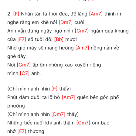
2.
[F]
Nhắn tán lá thôi đưa, để lặng
[Am7]
thinh im
nghe rằng em khẽ nói
[Dm7]
cười
Anh vẫn đứng ngây ngô nhìn
[Cm7]
ngắm qua khung
cửa
[F7]
sổ tuổi đôi
[Bb]
mươi
Nhờ gió mây sẽ mang hương
[Am7]
nồng nàn về
ghé đây
Nơi
[Gm7]
ấp ôm những xao xuyến riêng
mình
[C7]
anh.
(Chỉ mình anh nhìn
[F]
thấy)
Phút đắm đuối ta lỡ bỏ
[Am7]
quên bên góc phố
phường
(Chỉ mình anh nhìn
[Dm7]
thấy)
Những tiếc nuối khi anh thầm
[Cm7]
ôm bao
nhớ
[F7]
thương