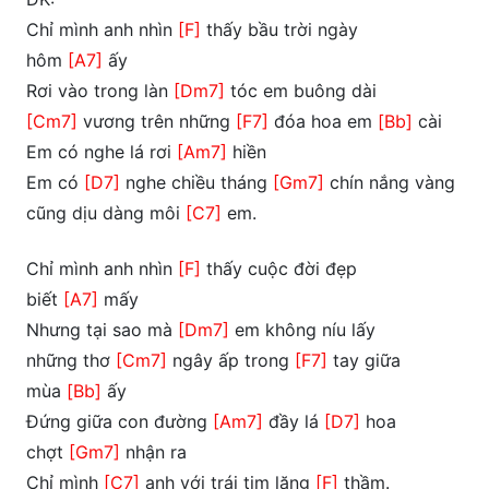
Chỉ mình anh nhìn
[F]
thấy bầu trời ngày
hôm
[A7]
ấy
Rơi vào trong làn
[Dm7]
tóc em buông dài
[Cm7]
vương trên những
[F7]
đóa hoa em
[Bb]
cài
Em có nghe lá rơi
[Am7]
hiền
Em có
[D7]
nghe chiều tháng
[Gm7]
chín nắng vàng
cũng dịu dàng môi
[C7]
em.
Chỉ mình anh nhìn
[F]
thấy cuộc đời đẹp
biết
[A7]
mấy
Nhưng tại sao mà
[Dm7]
em không níu lấy
những thơ
[Cm7]
ngây ấp trong
[F7]
tay giữa
mùa
[Bb]
ấy
Đứng giữa con đường
[Am7]
đầy lá
[D7]
hoa
chợt
[Gm7]
nhận ra
Chỉ mình
[C7]
anh với trái tim lặng
[F]
thầm.