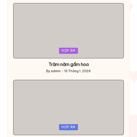
by
Posted
HỢP ÂM
in
Trăm năm gấm hoa
By
admin
13 Tháng 1, 2026
Posted
by
Posted
HỢP ÂM
in