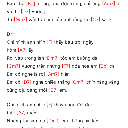
Bao chờ
[Bb]
mong, bao đợi trông, chỉ lặng
[Am7]
lẽ
với tơ
[D7]
vương
Tự
[Gm7]
vấn trái tim của anh rằng tại
[C7]
sao?
ĐK:
Chỉ mình anh nhìn
[F]
thấy bầu trời ngày
hôm
[A7]
ấy
Rơi vào trong làn
[Dm7]
tóc em buông dài
[Cm7]
vương trên những
[F7]
đóa hoa em
[Bb]
cài
Em có nghe lá rơi
[Am7]
hiền
Em có
[D7]
nghe chiều tháng
[Gm7]
chín nắng vàng
cũng dịu dàng môi
[C7]
em.
Chỉ mình anh nhìn
[F]
thấy cuộc đời đẹp
biết
[A7]
mấy
Nhưng tại sao mà
[Dm7]
em không níu lấy