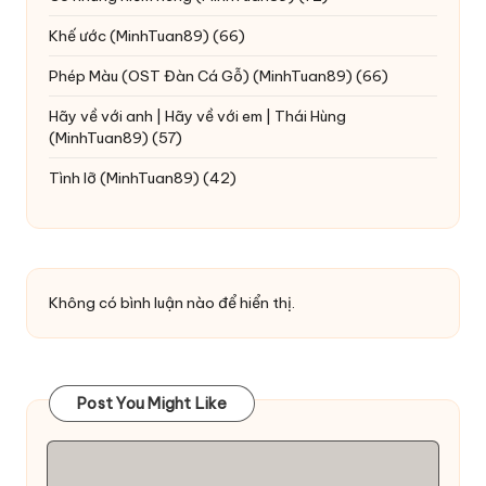
Khế ước
(MinhTuan89)
(66)
Phép Màu (OST Đàn Cá Gỗ)
(MinhTuan89)
(66)
Hãy về với anh | Hãy về với em | Thái Hùng
(MinhTuan89)
(57)
Tình lỡ
(MinhTuan89)
(42)
Không có bình luận nào để hiển thị.
Post You Might Like