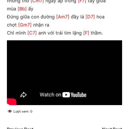
những thơ
[Cm7]
ngây ấp trong
[F7]
tay giữa
mùa
[Bb]
ấy
Đứng giữa con đường
[Am7]
đầy lá
[D7]
hoa
chợt
[Gm7]
nhận ra
Chỉ mình
[C7]
anh với trái tim lặng
[F]
thầm.
Lượt xem:
0