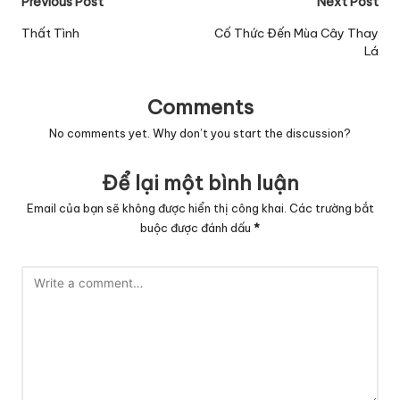
Post
Previous Post
Next Post
navigation
Thất Tình
Cố Thức Đến Mùa Cây Thay
Lá
Comments
No comments yet. Why don’t you start the discussion?
Để lại một bình luận
Email của bạn sẽ không được hiển thị công khai.
Các trường bắt
buộc được đánh dấu
*