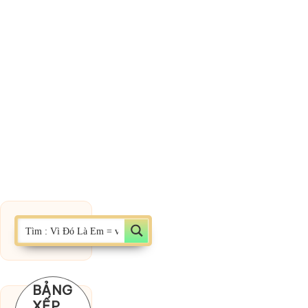
BẢNG
XẾP