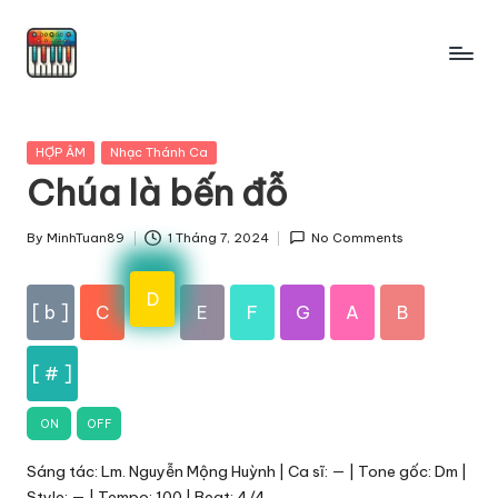
Skip
to
content
Posted
HỢP ÂM
Nhạc Thánh Ca
in
Chúa là bến đỗ
By
MinhTuan89
1 Tháng 7, 2024
No Comments
Posted
by
D
[ b ]
C
E
F
G
A
B
[ # ]
ON
OFF
Sáng tác: Lm. Nguyễn Mộng Huỳnh | Ca sĩ: — | Tone gốc: Dm |
Style: — | Tempo: 100 | Beat: 4/4