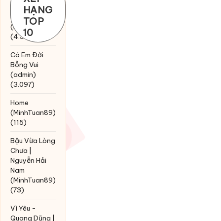
Chờ một
HẠNG
tiếng yêu
TOP
(MinhTuan89)
10
(4.393)
Có Em Đời
Bỗng Vui
(admin)
(3.097)
Home
(MinhTuan89)
(115)
Bậu Vừa Lòng
Chưa |
Nguyễn Hải
Nam
(MinhTuan89)
(73)
Vì Yêu -
Quang Dũng |