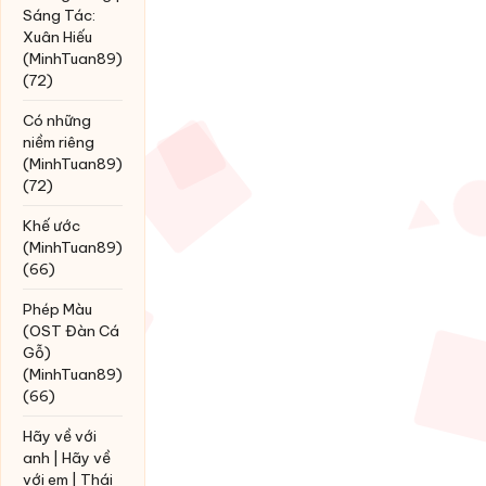
Sáng Tác:
Xuân Hiếu
(MinhTuan89)
(72)
Có những
niềm riêng
(MinhTuan89)
(72)
Khế ước
(MinhTuan89)
(66)
Phép Màu
(OST Đàn Cá
Gỗ)
(MinhTuan89)
(66)
Hãy về với
anh | Hãy về
với em | Thái