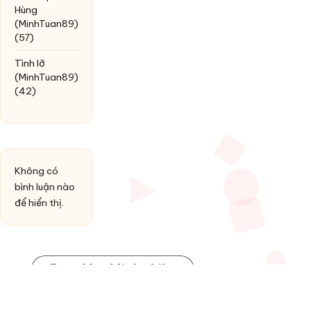
Hùng
(MinhTuan89)
(57)
Tình lỡ
(MinhTuan89)
(42)
Không có
bình luận nào
để hiển thị.
Post You Might Like