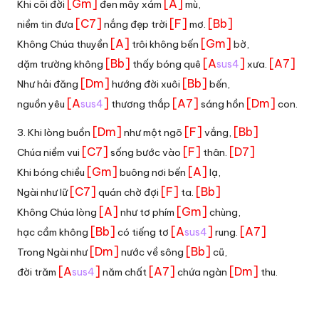
[Gm]
[A]
Khi cõi đời
đen mây xám
mù,
[C7]
[F]
[Bb]
niềm tin đưa
nắng đẹp trời
mơ.
[A]
[Gm]
Không Chúa thuyền
trôi không bến
bờ,
[Bb]
[A
]
[A7]
dặm trường không
thấy bóng quê
sus4
xưa.
[Dm]
[Bb]
Như hải đăng
hướng đời xuôi
bến,
[A
]
[A7]
[Dm]
nguồn yêu
sus4
thương thắp
sáng hồn
con.
[Dm]
[F]
[Bb]
3. Khi lòng buồn
như một ngõ
vắng,
[C7]
[F]
[D7]
Chúa niềm vui
sống bước vào
thân.
[Gm]
[A]
Khi bóng chiều
buông nơi bến
lạ,
[C7]
[F]
[Bb]
Ngài như lữ
quán chờ đợi
ta.
[A]
[Gm]
Không Chúa lòng
như tơ phím
chùng,
[Bb]
[A
]
[A7]
hạc cầm không
có tiếng tơ
sus4
rung.
[Dm]
[Bb]
Trong Ngài như
nước về sông
cũ,
[A
]
[A7]
[Dm]
đời trăm
sus4
năm chất
chứa ngàn
thu.