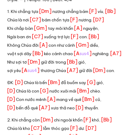
[Dm]
[F]
[Bb]
1. Khi chẳng tựa
nương chẳng bám
víu,
[C7]
[F]
[D7]
Chúa là nơi
bám chốn tựa
nương.
[Gm]
[A]
Khi chắp bàn
tay môi khấn
nguyện,
[C7]
[F]
[Bb]
Ngài ban ơn
xuống trợ lực
con.
[A]
[Gm]
Không Chúa đời
con như cánh
diều,
[Bb]
[A
]
[A7]
vuột sợi dây
kéo cánh chao
sus4
nghiêng.
[Dm]
[Bb]
Như sợi tơ
giữ đời trong
gió,
[A
]
[A7]
[Dm]
sợi yêu
sus4
thương Chúa
giữ đời
con.
[D]
[Bm]
[G]
ĐK:
Chúa là bến
đỗ buồm say
gió,
[D]
[G]
[Bm]
Chúa là con
nước xuôi mái
chèo.
[D]
[A]
[Bm]
Con nước mênh
mang về quê
cũ,
[D]
[A7]
[D]
bến đỗ quê
xưa thả neo
thuyền.
[Dm]
[F]
[Bb]
2. Khi chẳng còn
chi ngoài khốn
khó,
[C7]
[F]
[D7]
Chúa là kho
lẫm thóc gạo
dư.