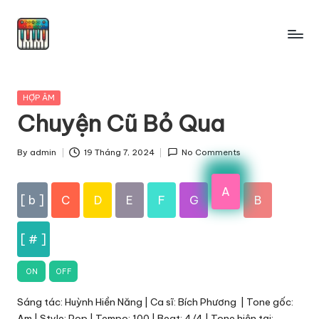
Skip
to
content
Posted
HỢP ÂM
in
Chuyện Cũ Bỏ Qua
By
admin
19 Tháng 7, 2024
No Comments
Posted
by
A
[ b ]
C
D
E
F
G
B
[ # ]
ON
OFF
Sáng tác: Huỳnh Hiền Năng | Ca sĩ: Bích Phương | Tone gốc:
Am | Style: Pop | Tempo: 100 | Beat: 4/4 | Tone hiện tại: