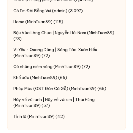
Có Em Đời Bỗng Vui
(admin)
(3.097)
Home
(MinhTuan89)
(115)
Bậu Vừa Lòng Chưa | Nguyễn Hải Nam
(MinhTuan89)
(73)
Vì Yêu - Quang Dũng | Sáng Tác: Xuân Hiếu
(MinhTuan89)
(72)
Có những niềm riêng
(MinhTuan89)
(72)
Khế ước
(MinhTuan89)
(66)
Phép Màu (OST Đàn Cá Gỗ)
(MinhTuan89)
(66)
Hãy về với anh | Hãy về với em | Thái Hùng
(MinhTuan89)
(57)
Tình lỡ
(MinhTuan89)
(42)