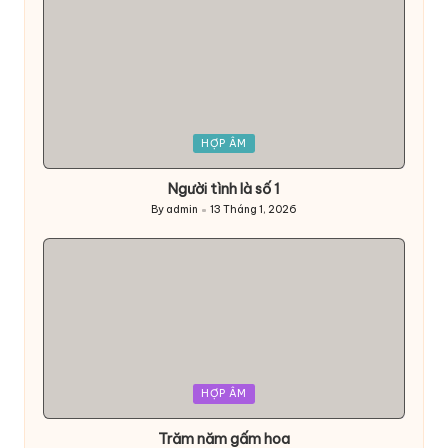
Posted
HỢP ÂM
in
Người tình là số 1
By
admin
13 Tháng 1, 2026
Posted
by
Posted
HỢP ÂM
in
Trăm năm gấm hoa