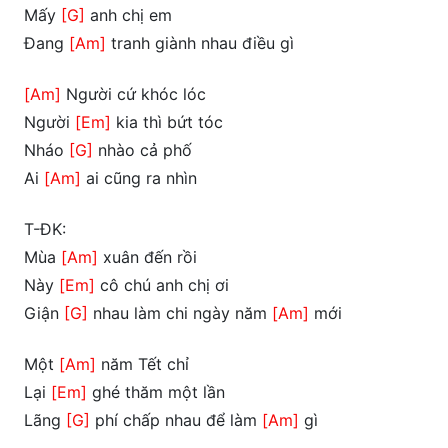
Mấy
[G]
anh chị em
Đang
[Am]
tranh giành nhau điều gì
[Am]
Người cứ khóc lóc
Người
[Em]
kia thì bứt tóc
Nháo
[G]
nhào cả phố
Ai
[Am]
ai cũng ra nhìn
T-ĐK:
Mùa
[Am]
xuân đến rồi
Này
[Em]
cô chú anh chị ơi
Giận
[G]
nhau làm chi ngày năm
[Am]
mới
Một
[Am]
năm Tết chỉ
Lại
[Em]
ghé thăm một lần
Lãng
[G]
phí chấp nhau để làm
[Am]
gì