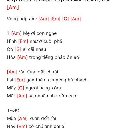
[Am]
Vòng hợp âm:
[Am]
[Em]
[G]
[Am]
1.
[Am]
Mẹ ơi con nghe
Hình
[Em]
như ở cuối phố
Có
[G]
ai cãi nhau
Hòa
[Am]
trong tiếng pháo ồn ào
[Am]
Vài đứa loắt choắt
Lại
[Em]
gây thêm chuyện phá phách
Mấy
[G]
người hàng xóm
Mặt
[Am]
sao nhăn nhó cồn cào
T-ĐK:
Mùa
[Am]
xuân đến rồi
Này
[Em]
cô chú anh chị ơi