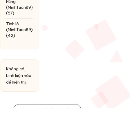
Hùng
(MinhTuan89)
(57)
Tình lỡ
(MinhTuan89)
(42)
Không có
bình luận nào
để hiển thị.
Post You Might Like