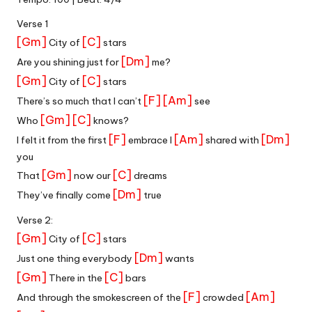
Verse 1
[Gm]
[C]
City of
stars
[Dm]
Are you shining just for
me?
[Gm]
[C]
City of
stars
[F]
[Am]
There’s so much that I can’t
see
[Gm]
[C]
Who
knows?
[F]
[Am]
[Dm]
I felt it from the first
embrace I
shared with
you
[Gm]
[C]
That
now our
dreams
[Dm]
They’ve finally come
true
Verse 2:
[Gm]
[C]
City of
stars
[Dm]
Just one thing everybody
wants
[Gm]
[C]
There in the
bars
[F]
[Am]
And through the smokescreen of the
crowded