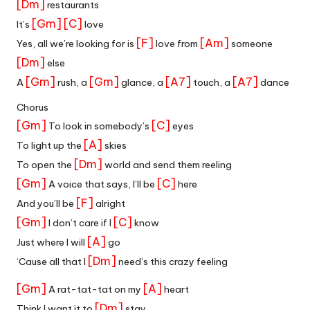
[Dm]
restaurants
[Gm]
[C]
It’s
love
[F]
[Am]
Yes, all we’re looking for is
love from
someone
[Dm]
else
[Gm]
[Gm]
[A7]
[A7]
A
rush, a
glance, a
touch, a
dance
Chorus
[Gm]
[C]
To look in somebody’s
eyes
[A]
To light up the
skies
[Dm]
To open the
world and send them reeling
[Gm]
[C]
A voice that says, I’ll be
here
[F]
And you’ll be
alright
[Gm]
[C]
I don’t care if I
know
[A]
Just where I will
go
[Dm]
‘Cause all that I
need’s this crazy feeling
[Gm]
[A]
A rat-tat-tat on my
heart
[Dm]
Think I want it to
stay