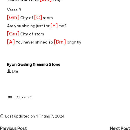
Verse 3
[Gm]
[C]
City of
stars
[F]
Are you shining just for
me?
[Gm]
City of stars
[A]
[Dm]
You never shined so
brightly
Ryan Gosling
&
Emma Stone
Dm
Lượt xem:
1
Last updated on 4 Tháng 7, 2024
Post
Previous Post
Next Post