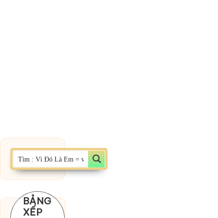
BẢNG
XẾP