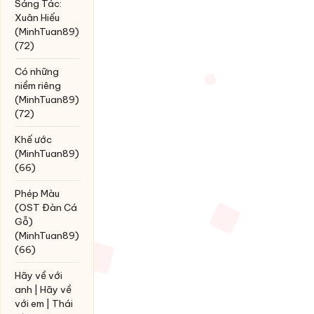
Sáng Tác:
Xuân Hiếu
(MinhTuan89)
(72)
Có những
niềm riêng
(MinhTuan89)
(72)
Khế ước
(MinhTuan89)
(66)
Phép Màu
(OST Đàn Cá
Gỗ)
(MinhTuan89)
(66)
Hãy về với
anh | Hãy về
với em | Thái