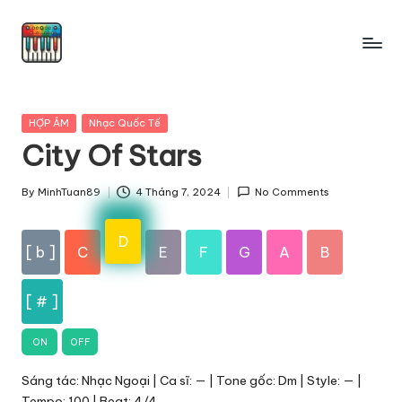
Skip
to
content
Posted
HỢP ÂM
Nhạc Quốc Tế
in
City Of Stars
By
MinhTuan89
4 Tháng 7, 2024
No Comments
Posted
by
D
[ b ]
C
E
F
G
A
B
[ # ]
ON
OFF
Sáng tác: Nhạc Ngoại | Ca sĩ: — | Tone gốc: Dm | Style: — |
Tempo: 100 | Beat: 4/4