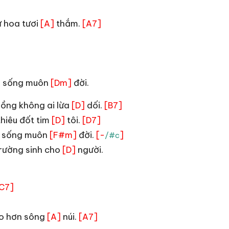
ư hoa tươi
thắm.
[A]
[A7]
a sống muôn
đời.
[Dm]
hồng không ai lừa
dối.
[D]
[B7]
hiêu đốt tim
tôi.
[D]
[D7]
i sống muôn
đời.
[F#m]
[-
]
/#c
rường sinh cho
người.
[D]
C7]
ao hơn sông
núi.
[A]
[A7]