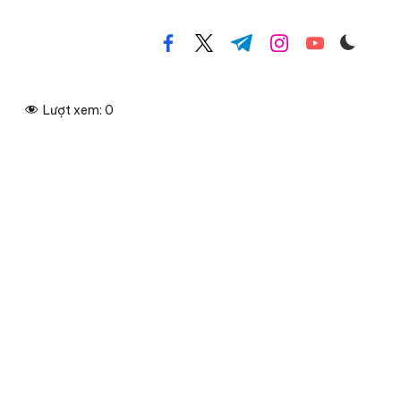
facebook.com
twitter.com
t.me
instagram.com
youtube.com
Lượt xem:
0