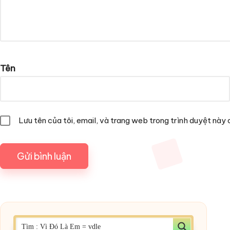
Tên
Lưu tên của tôi, email, và trang web trong trình duyệt này c