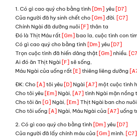
1. Có gì cao quý cho bằng tình
yêu
[Dm]
[D7]
Của người đã hy sinh chết cho
đời.
[Gm]
[C7]
Chính Ngài đã dưỡng nuôi
thân ta
[F]
Đó là Thịt Máu rất
bao la, cuộc tình con t
[Gm]
Có gì cao quý cho bằng tình
yêu
[Dm]
[D7]
Trọn cuộc tình đã hiến dâng thật
nhiều.
[Gm]
[C
Ai đó ăn Thịt Ngài
sẽ sống,
[F]
Máu Ngài của uống rất
thiêng liêng dưỡng
[E]
[A
ĐK: Cho
tôi yêu
Ngài
một cuộc tình 
[A]
[D]
[A7]
Cho tôi yêu
Ngài,
tình Ngài mặn nồng t
[Em]
[A7]
Cho tôi ăn
Ngài,
Thịt Ngài ban cho nuô
[G]
[Em]
Cho tôi uống
Ngài, Máu Ngài của
uống t
[A]
[A7]
2. Có gì cao quý cho bằng tình
yêu
[Dm]
[D7]
Của người đã lấy chính máu của
mình.
[Gm]
[C7]