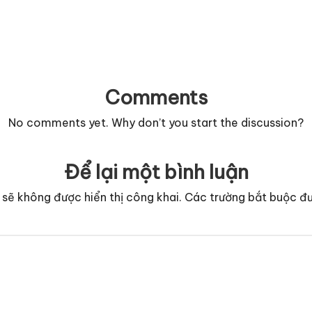
Comments
No comments yet. Why don’t you start the discussion?
Để lại một bình luận
 sẽ không được hiển thị công khai.
Các trường bắt buộc đ