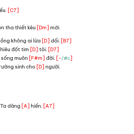
ều.
[C7]
ôn tha thiết kêu
mời.
[Dm]
hồng không ai lừa
dối.
[D]
[B7]
hiêu đốt tim
tôi.
[D]
[D7]
i sống muôn
đời.
[F#m]
[-
]
/#c
rường sinh cho
người.
[D]
n Ta dâng
hiến.
[A]
[A7]