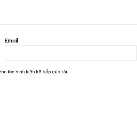
Email
ho lần bình luận kế tiếp của tôi.