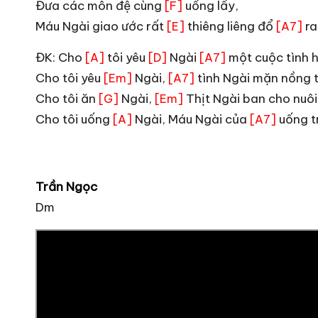
Đưa các môn đệ cùng
uống lấy,
[F]
Máu Ngài giao ước rất
thiêng liêng đổ
ra
[E]
[A7]
ĐK: Cho
tôi yêu
Ngài
một cuộc tình 
[A]
[D]
[A7]
Cho tôi yêu
Ngài,
tình Ngài mặn nồng t
[Em]
[A7]
Cho tôi ăn
Ngài,
Thịt Ngài ban cho nuô
[G]
[Em]
Cho tôi uống
Ngài, Máu Ngài của
uống t
[A]
[A7]
Trần Ngọc
Dm