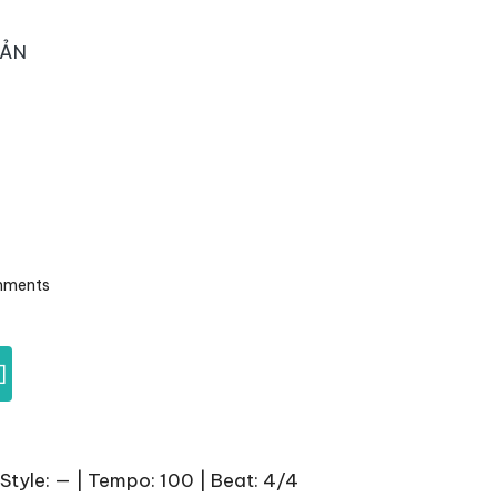
OẢN
mments
]
 Style: — | Tempo: 100 | Beat: 4/4