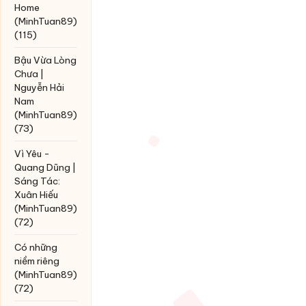
Home
(MinhTuan89)
(115)
Bậu Vừa Lòng
Chưa |
Nguyễn Hải
Nam
(MinhTuan89)
(73)
Vì Yêu -
Quang Dũng |
Sáng Tác:
Xuân Hiếu
(MinhTuan89)
(72)
Có những
niềm riêng
(MinhTuan89)
(72)