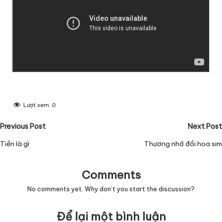
Lượt xem:
0
Post
Previous Post
Next Post
navigation
Tiền là gì
Thương nhớ đồi hoa sim
Comments
No comments yet. Why don’t you start the discussion?
Để lại một bình luận