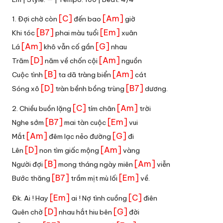
[C]
[Am]
1. Đợi chờ còn
đến bao
giờ
[B7]
[Em]
Khi tóc
phai màu tuổi
xuân
[Am]
[G]
Lá
khô vẫn cố gần
nhau
[D]
[Am]
Trăm
năm về chốn cội
nguồn
[B]
[Am]
Cuộc tình
ta dã tràng biển
cát
[D]
[B7]
Sóng xô
tràn bềnh bồng trùng
dương.
[C]
[Am]
2. Chiều buồn lặng
tím chân
trời
[B7]
[Em]
Nghe sớm
mai tàn cuộc
vui
[Am]
[G]
Mắt
đêm lạc nẻo đường
đi
[D]
[Am]
Lên
non tìm giấc mộng
vàng
[B]
[Am]
Người đợi
mong tháng ngày miên
viễn
[B7]
[Em]
Bước thăng
trầm mịt mù lối
về.
[Em]
[C]
Đk. Ai ! Hay
ai ! Nợ tình cuồng
điên
[D]
[G]
Quên chờ
nhau hắt hiu bên
đời