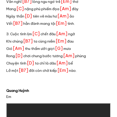
[B7]
[Em]
Vẫn nghĩ
lòng ngu ngơ trẻ
thơ
[C]
[Am]
Mang
nặng phù phiếm đọa
đày
[D]
[Am]
Ngày thần
tiên vẽ màu hư
ảo
[B7]
[Em]
Vết
hằn đành mang tội
tình.
[C]
[Am]
3. Cuộc tình lịm
chết đâu
ngờ
[B7]
[Em]
Khi chúng
ta cùng niềm
đau
[Am]
[G]
Gió
thu thấm ướt giọt
mưa
[D]
[Am]
Rong
chơi chung bước tương
phùng
[D]
[Am]
Chuyện tình
ta chỉ là dâu
bể
[B7]
[Em]
Lở một
đời còn chờ kiếp
nào.
Quang Huỳnh
Em