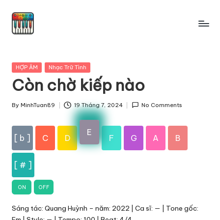
Skip
to
content
Posted
HỢP ÂM
Nhạc Trữ Tình
in
Còn chờ kiếp nào
By
MinhTuan89
19 Tháng 7, 2024
No Comments
Posted
by
E
[ b ]
C
D
F
G
A
B
[ # ]
ON
OFF
Sáng tác: Quang Huỳnh – năm: 2022 | Ca sĩ: — | Tone gốc:
Em | Style: — | Tempo: 100 | Beat: 4/4