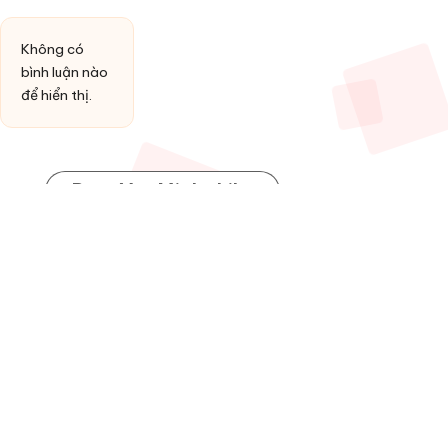
Không có
bình luận nào
để hiển thị.
Post You Might Like
Posted
HỢP ÂM
in
Đồng ý làm vợ anh
By
admin
13 Tháng 1, 2026