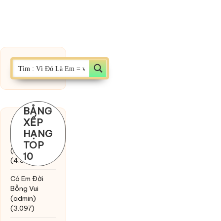
BẢNG
XẾP
Chờ một
HẠNG
tiếng yêu
TOP
(MinhTuan89)
10
(4.393)
Có Em Đời
Bỗng Vui
(admin)
(3.097)