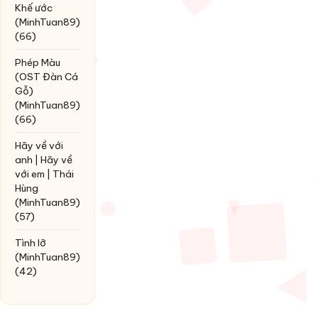
Khế ước
(MinhTuan89)
(66)
Phép Màu
(OST Đàn Cá
Gỗ)
(MinhTuan89)
(66)
Hãy về với
anh | Hãy về
với em | Thái
Hùng
(MinhTuan89)
(57)
Tình lỡ
(MinhTuan89)
(42)