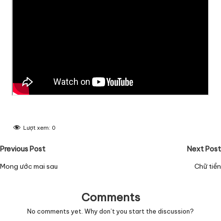
Lượt xem:
0
Post
Previous Post
Next Post
navigation
Mong ước mai sau
Chữ tiền
Comments
No comments yet. Why don’t you start the discussion?