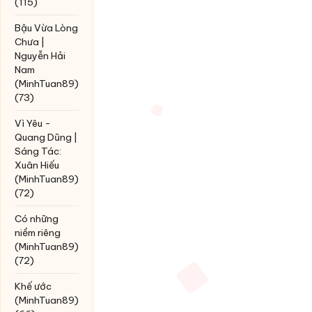
(115)
Bậu Vừa Lòng
Chưa |
Nguyễn Hải
Nam
(MinhTuan89)
(73)
Vì Yêu -
Quang Dũng |
Sáng Tác:
Xuân Hiếu
(MinhTuan89)
(72)
Có những
niềm riêng
(MinhTuan89)
(72)
Khế ước
(MinhTuan89)