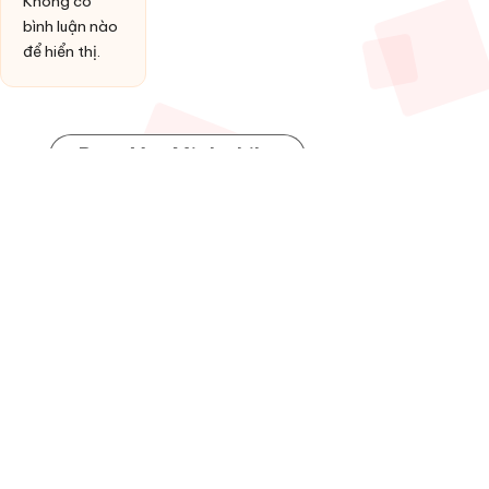
Không có
bình luận nào
để hiển thị.
Post You Might Like
Posted
HỢP ÂM
in
Đồng ý làm vợ anh
By
admin
13 Tháng 1, 2026
Posted
by