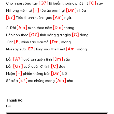
[G7]
[C]
Cho nhau vòng tay
lỡ buồn thoáng phút mê
say
[F]
[Dm]
Mi hong mềm tơ
tóc áo em nhạt
nhòa
[E7]
[Am]
Tiếc thanh xuân ngọc
ngà.
[Am]
[Dm]
2. Đời
mình theo năm
tháng
[G7]
[C]
Héo hon theo
tình băng giá ngày
đông
[F]
[Dm]
Tình
mình sao mãi mỏi
mong
[E7]
[Am]
Mãi say sưa
lòng mãi thêm mơ
mộng.
[A7]
[Dm]
Lần
cuối xin quên tình
sầu
[G7]
[C]
Lần
cuối quên đi tình
đau
[F]
[Dm]
Muộn
phiền không bến
bờ
[E7]
[Am]
Sẽ xóa
mờ những mong
chờ.
Thanh Hà
Bm