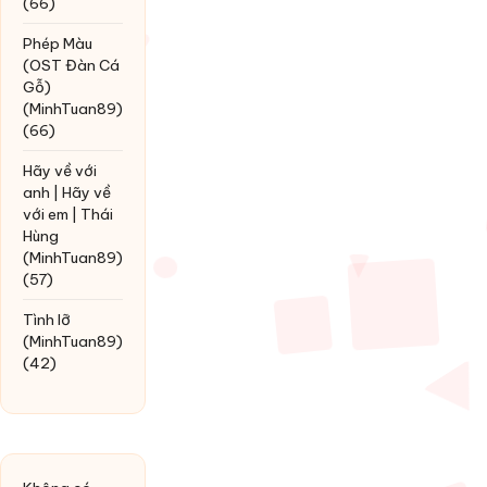
(66)
Phép Màu
(OST Đàn Cá
Gỗ)
(MinhTuan89)
(66)
Hãy về với
anh | Hãy về
với em | Thái
Hùng
(MinhTuan89)
(57)
Tình lỡ
(MinhTuan89)
(42)