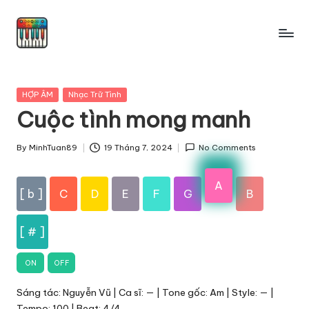
Skip
to
content
Posted
HỢP ÂM
Nhạc Trữ Tình
in
Cuộc tình mong manh
By
MinhTuan89
19 Tháng 7, 2024
No Comments
Posted
by
A
[ b ]
C
D
E
F
G
B
[ # ]
ON
OFF
Sáng tác: Nguyễn Vũ | Ca sĩ: — | Tone gốc: Am | Style: — |
Tempo: 100 | Beat: 4/4