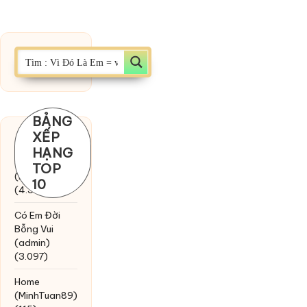
BẢNG
XẾP
Chờ một
HẠNG
tiếng yêu
TOP
(MinhTuan89)
10
(4.393)
Có Em Đời
Bỗng Vui
(admin)
(3.097)
Home
(MinhTuan89)