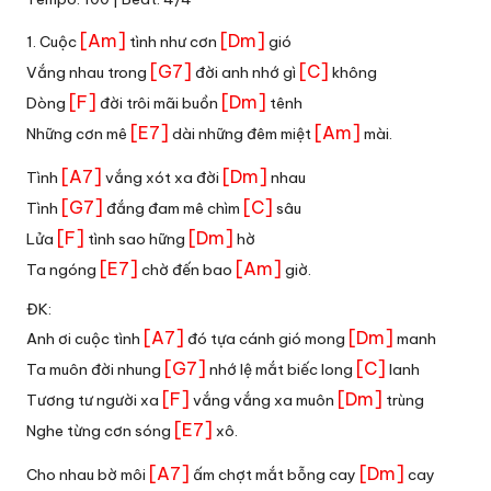
[Am]
[Dm]
1. Cuộc
tình như cơn
gió
[G7]
[C]
Vắng nhau trong
đời anh nhớ gì
không
[F]
[Dm]
Dòng
đời trôi mãi buồn
tênh
[E7]
[Am]
Những cơn mê
dài những đêm miệt
mài.
[A7]
[Dm]
Tình
vắng xót xa đời
nhau
[G7]
[C]
Tình
đắng đam mê chìm
sâu
[F]
[Dm]
Lửa
tình sao hững
hờ
[E7]
[Am]
Ta ngóng
chờ đến bao
giờ.
ĐK:
[A7]
[Dm]
Anh ơi cuộc tình
đó tựa cánh gió mong
manh
[G7]
[C]
Ta muôn đời nhung
nhớ lệ mắt biếc long
lanh
[F]
[Dm]
Tương tư người xa
vắng vắng xa muôn
trùng
[E7]
Nghe từng cơn sóng
xô.
[A7]
[Dm]
Cho nhau bờ môi
ấm chợt mắt bỗng cay
cay