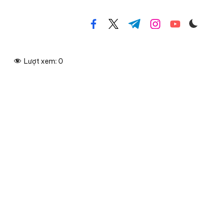
facebook.com
twitter.com
t.me
instagram.com
youtube.com
Lượt xem:
0