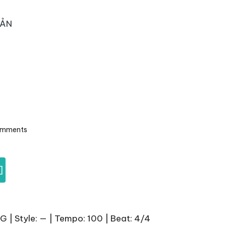
OẢN
omments
]
 G | Style: — | Tempo: 100 | Beat: 4/4