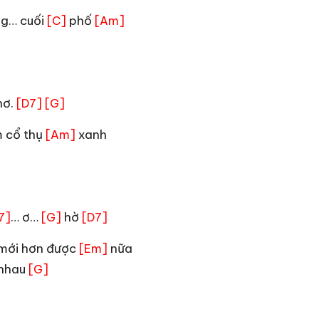
g… cuối
phố
[C]
[Am]
hơ.
[D7]
[G]
 cổ thụ
xanh
[Am]
… ơ…
hờ
7]
[G]
[D7]
mới hơn được
nữa
[Em]
nhau
[G]