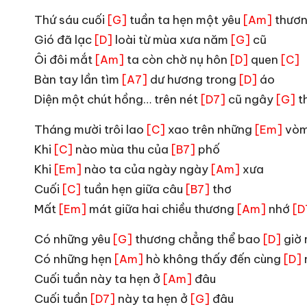
Thứ sáu cuối
tuần ta hẹn một yêu
thươn
[G]
[Am]
Gió đã lạc
loài từ mùa xưa năm
cũ
[D]
[G]
Ôi đôi mắt
ta còn chờ nụ hôn
quen
[Am]
[D]
[C]
Bàn tay lần tìm
dư hương trong
áo
[A7]
[D]
Diện một chút hồng… trên nét
cũ ngây
t
[D7]
[G]
Tháng mười trôi lao
xao trên những
vòm
[C]
[Em]
Khi
nào mùa thu của
phố
[C]
[B7]
Khi
nào ta của ngày ngày
xưa
[Em]
[Am]
Cuối
tuần hẹn giữa câu
thơ
[C]
[B7]
Mất
mát giữa hai chiều thương
nhớ
[Em]
[Am]
[D
Có những yêu
thương chẳng thể bao
giờ 
[G]
[D]
Có những hẹn
hò không thấy đến cùng
[Am]
[D]
Cuối tuần này ta hẹn ở
đâu
[Am]
Cuối tuần
này ta hẹn ở
đâu
[D7]
[G]