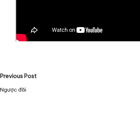
Post
Previous Post
navigation
Ngược đãi