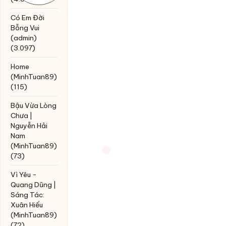
Có Em Đời
Bỗng Vui
(admin)
(3.097)
Home
(MinhTuan89)
(115)
Bậu Vừa Lòng
Chưa |
Nguyễn Hải
Nam
(MinhTuan89)
(73)
Vì Yêu -
Quang Dũng |
Sáng Tác:
Xuân Hiếu
(MinhTuan89)
(72)