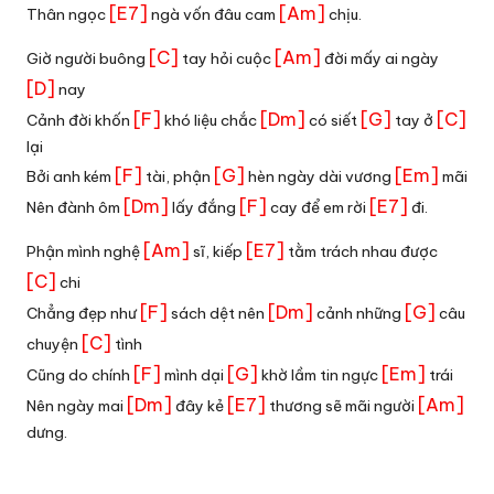
[E7]
[Am]
Thân ngọc
ngà vốn đâu cam
chịu.
[C]
[Am]
Giờ người buông
tay hỏi cuộc
đời mấy ai ngày
[D]
nay
[F]
[Dm]
[G]
[C]
Cảnh đời khốn
khó liệu chắc
có siết
tay ở
lại
[F]
[G]
[Em]
Bởi anh kém
tài, phận
hèn ngày dài vương
mãi
[Dm]
[F]
[E7]
Nên đành ôm
lấy đắng
cay để em rời
đi.
[Am]
[E7]
Phận mình nghệ
sĩ, kiếp
tằm trách nhau được
[C]
chi
[F]
[Dm]
[G]
Chẳng đẹp như
sách dệt nên
cảnh những
câu
[C]
chuyện
tình
[F]
[G]
[Em]
Cũng do chính
mình dại
khờ lầm tin ngực
trái
[Dm]
[E7]
[Am]
Nên ngày mai
đây kẻ
thương sẽ mãi người
dưng.