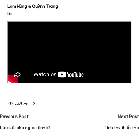
Lâm Hùng
&
Quỳnh Trang
Bm
Lượt xem:
0
Post
Previous Post
Next Post
navigation
Lời cuối cho người tình lỡ
Tình thu thiết tha