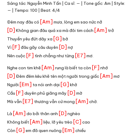
Sáng tác: Nguyễn Minh Tấn | Ca sĩ: — | Tone gốc: Am | Style:
— | Tempo: 100 | Beat: 4/4
[Am]
Đêm nay đâu có
mưa, lòng em sao nức nở
[D]
[Am]
Không gian đâu quá xa mà đôi tim cách
trở
[G]
Thuyền yêu đứt dây xa
bờ
[F]
[D]
Vì
đâu gãy câu duyên
nợ
[F]
[E7]
Nên cuộc
tình chẳng như từng
mơ.
[Am]
[F]
Nghe con tim khẽ
rung là biết ta còn
nhớ
[D]
[Am]
Đêm đêm kêu khẽ tên một người trong giấc
mơ
[Em]
[G]
Người
ta nói anh dại
khờ
[F]
[D]
Cầu
duyên phủ giăng mây
mờ
[E7]
[Am]
Mà vẫn
thương vẫn cứ mong
chờ.
[Am]
[D]
Là
do bởi thân anh
nghèo
[Am]
[C]
Không biết
liệu, lỡ yêu trèo
cao
[G]
[Em]
Còn
em đã quen nuông
chiều