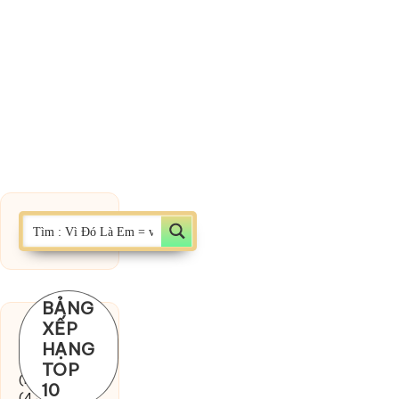
BẢNG
XẾP
Chờ một
HẠNG
tiếng yêu
TOP
(MinhTuan89)
10
(4.393)