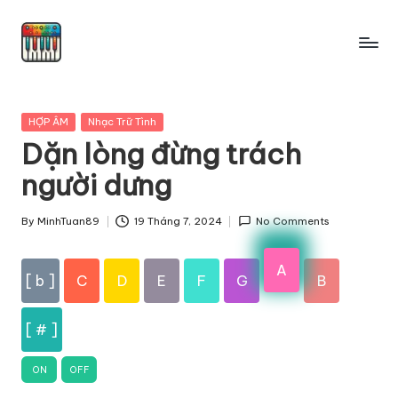
Skip
to
content
Posted
HỢP ÂM
Nhạc Trữ Tình
in
Dặn lòng đừng trách
người dưng
By
MinhTuan89
19 Tháng 7, 2024
No Comments
Posted
by
A
[ b ]
C
D
E
F
G
B
[ # ]
ON
OFF