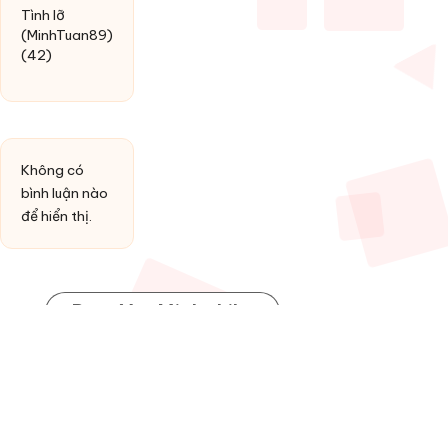
Tình lỡ
(MinhTuan89)
(42)
Không có
bình luận nào
để hiển thị.
Post You Might Like