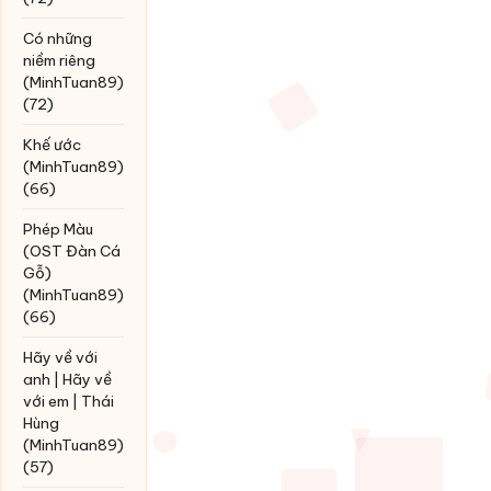
Có những
niềm riêng
(MinhTuan89)
(72)
Khế ước
(MinhTuan89)
(66)
Phép Màu
(OST Đàn Cá
Gỗ)
(MinhTuan89)
(66)
Hãy về với
anh | Hãy về
với em | Thái
Hùng
(MinhTuan89)
(57)