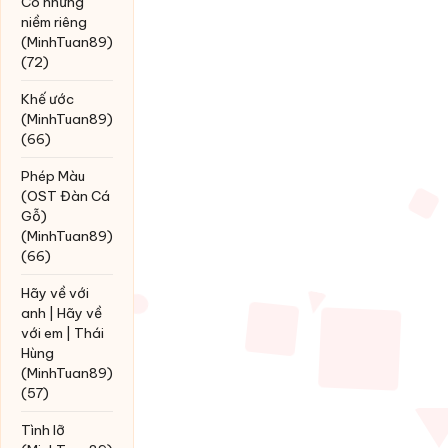
Có những
niềm riêng
(MinhTuan89)
(72)
Khế ước
(MinhTuan89)
(66)
Phép Màu
(OST Đàn Cá
Gỗ)
(MinhTuan89)
(66)
Hãy về với
anh | Hãy về
với em | Thái
Hùng
(MinhTuan89)
(57)
Tình lỡ