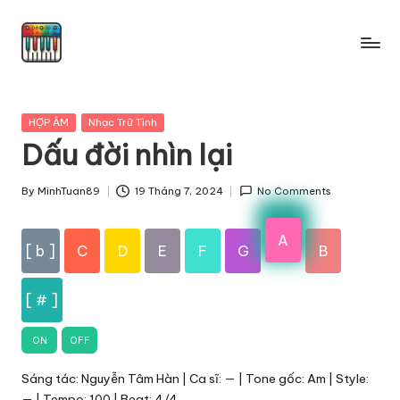
Skip
to
content
Posted
HỢP ÂM
Nhạc Trữ Tình
in
Dấu đời nhìn lại
By
MinhTuan89
19 Tháng 7, 2024
No Comments
Posted
by
A
[ b ]
C
D
E
F
G
B
[ # ]
ON
OFF
Sáng tác: Nguyễn Tâm Hàn | Ca sĩ: — | Tone gốc: Am | Style:
— | Tempo: 100 | Beat: 4/4