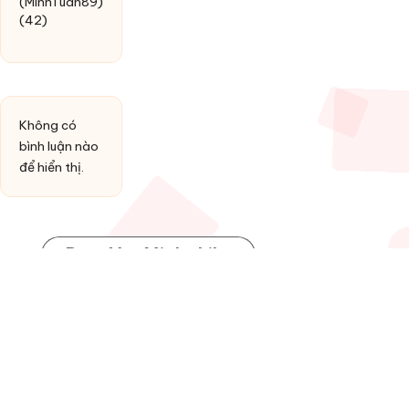
(MinhTuan89)
(42)
Không có
bình luận nào
để hiển thị.
Post You Might Like