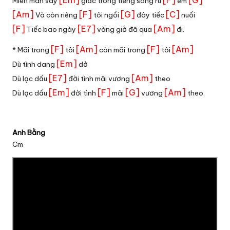
[Em]
[F]
[G]
Miên man say
giấc trong tiếng sóng ru
êm
[Am]
[F]
[G]
[C]
Và còn riêng
tôi ngồi
đây tiếc
nuối
[F]
[E7]
[Am]
Tiếc bao ngày
vàng giờ đã qua
đi.
[F]
[Am]
[F]
[Am]
* Mãi trong
tôi
còn mãi trong
tôi
[Em]
Dù tình dang
dở
[E7]
[Am]
Dù lạc dấu
đời tình mãi vương
theo
[Em]
[F]
[G]
[Am]
Dù lạc dấu
đời tình
mãi
vương
theo.
Anh Bằng
Cm