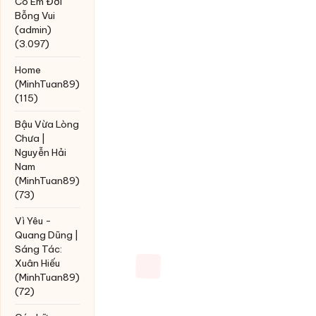
Có Em Đời
Bỗng Vui
(admin)
(3.097)
Home
(MinhTuan89)
(115)
Bậu Vừa Lòng
Chưa |
Nguyễn Hải
Nam
(MinhTuan89)
(73)
Vì Yêu -
Quang Dũng |
Sáng Tác:
Xuân Hiếu
(MinhTuan89)
(72)