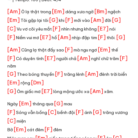
[Am]
[Em]
[Bm]
Ô lạ thật trong
dáng xưa ngờ
ngệch
[Em]
[G]
[F]
[Am]
[G]
Tôi gặp lại tôi
khi
mới vào
đời
[C]
[F]
[E7]
Vu vơ cõi yêu mắt
nhìn nhưng không
nói
[F]
[E7]
[Am]
[F]
[G]
Niềm vui mơ
hồ
nhịp đập tim
thôi.
[Am]
[F]
[Em]
Cũng lạ thật đấy sao
mà ngu ngơ
thế
[F]
[E7]
[Am]
[F]
Có duyên tình
người chả
nghĩ chữ trăm
năm
[G]
[F]
[Am]
Theo bóng thuyền
trăng lênh
đênh trời biển
[Em]
[Dm]
rộng
[G]
[E7]
[Am]
Ôm giấc mơ
lòng mộng ước xa
xăm.
[Em]
[G]
Ngày
tháng qua
mau
[F]
[C]
[F]
[G]
Sóng vẫn bồng
bềnh đội
ánh
trăng vương
[C]
miện
[Em]
[F]
Bờ
cát đêm
đêm