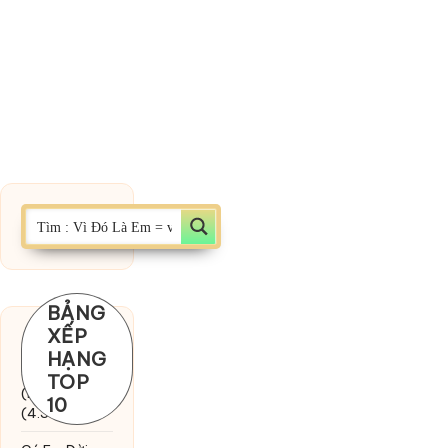
BẢNG
XẾP
Chờ một
HẠNG
tiếng yêu
TOP
(MinhTuan89)
10
(4.393)