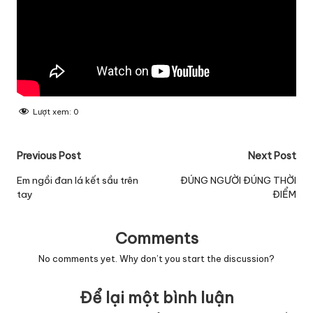
Lượt xem:
0
Post
Previous Post
Next Post
navigation
Em ngồi đan lá kết sầu trên
ĐÚNG NGƯỜI ĐÚNG THỜI
tay
ĐIỂM
Comments
No comments yet. Why don’t you start the discussion?
Để lại một bình luận