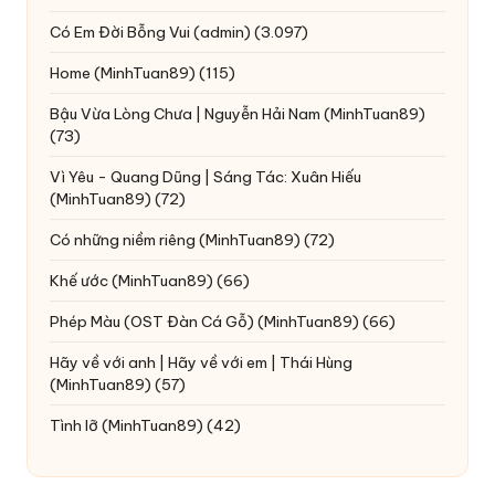
Có Em Đời Bỗng Vui
(admin)
(3.097)
Home
(MinhTuan89)
(115)
Bậu Vừa Lòng Chưa | Nguyễn Hải Nam
(MinhTuan89)
(73)
Vì Yêu - Quang Dũng | Sáng Tác: Xuân Hiếu
(MinhTuan89)
(72)
Có những niềm riêng
(MinhTuan89)
(72)
Khế ước
(MinhTuan89)
(66)
Phép Màu (OST Đàn Cá Gỗ)
(MinhTuan89)
(66)
Hãy về với anh | Hãy về với em | Thái Hùng
(MinhTuan89)
(57)
Tình lỡ
(MinhTuan89)
(42)