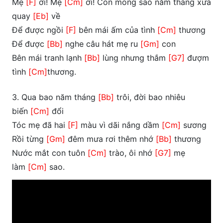
Mẹ
[F]
ơi! Mẹ
[Cm]
ơi! Con mong sao năm tháng xưa
quay
[Eb]
về
Để được ngồi
[F]
bên mái ấm của tình
[Cm]
thương
Để được
[Bb]
nghe câu hát mẹ ru
[Gm]
con
Bên mái tranh lạnh
[Bb]
lùng nhưng thắm
[G7]
đượm
tình
[Cm]
thương.
3. Qua bao năm tháng
[Bb]
trôi, đời bao nhiêu
biến
[Cm]
đổi
Tóc mẹ đã hai
[F]
màu vì dãi nắng dầm
[Cm]
sương
Rồi từng
[Gm]
đêm mưa rơi thêm nhớ
[Bb]
thương
Nước mắt con tuôn
[Cm]
trào, ôi nhớ
[G7]
mẹ
làm
[Cm]
sao.