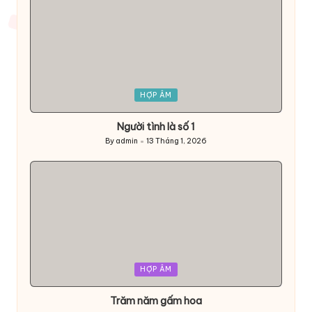
Posted
HỢP ÂM
in
Người tình là số 1
By
admin
13 Tháng 1, 2026
Posted
by
Posted
HỢP ÂM
in
Trăm năm gấm hoa