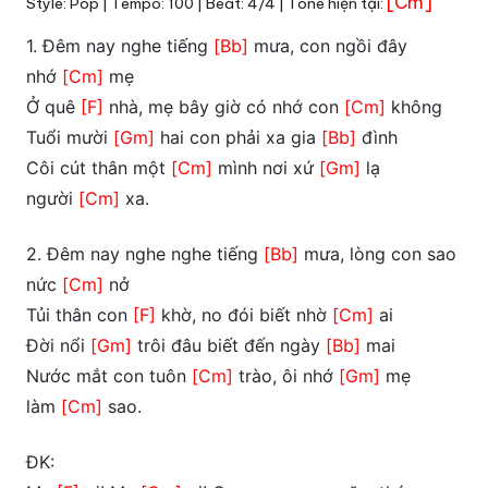
[Cm]
Style: Pop | Tempo: 100 | Beat: 4/4 | Tone hiện tại:
1. Đêm nay nghe tiếng
[Bb]
mưa, con ngồi đây
nhớ
[Cm]
mẹ
Ở quê
[F]
nhà, mẹ bây giờ có nhớ con
[Cm]
không
Tuổi mười
[Gm]
hai con phải xa gia
[Bb]
đình
Côi cút thân một
[Cm]
mình nơi xứ
[Gm]
lạ
người
[Cm]
xa.
2. Đêm nay nghe nghe tiếng
[Bb]
mưa, lòng con sao
nức
[Cm]
nở
Tủi thân con
[F]
khờ, no đói biết nhờ
[Cm]
ai
Đời nổi
[Gm]
trôi đâu biết đến ngày
[Bb]
mai
Nước mắt con tuôn
[Cm]
trào, ôi nhớ
[Gm]
mẹ
làm
[Cm]
sao.
ĐK: