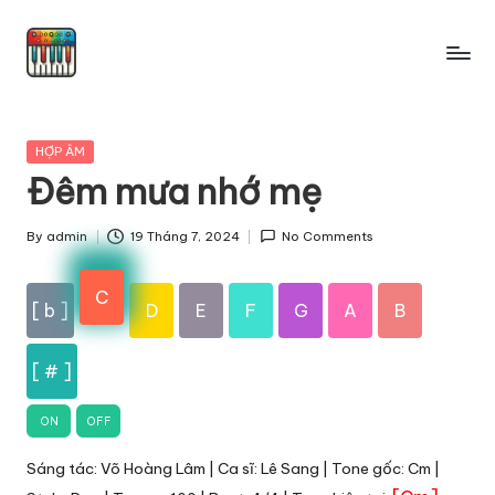
Skip
to
content
Posted
HỢP ÂM
in
Đêm mưa nhớ mẹ
By
admin
19 Tháng 7, 2024
No Comments
Posted
by
C
[ b ]
D
E
F
G
A
B
[ # ]
ON
OFF
Sáng tác: Võ Hoàng Lâm | Ca sĩ: Lê Sang | Tone gốc: Cm |