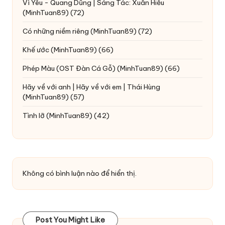
Vì Yêu - Quang Dũng | Sáng Tác: Xuân Hiếu
(MinhTuan89)
(72)
Có những niềm riêng
(MinhTuan89)
(72)
Khế ước
(MinhTuan89)
(66)
Phép Màu (OST Đàn Cá Gỗ)
(MinhTuan89)
(66)
Hãy về với anh | Hãy về với em | Thái Hùng
(MinhTuan89)
(57)
Tình lỡ
(MinhTuan89)
(42)
Không có bình luận nào để hiển thị.
Post You Might Like