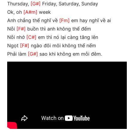
Thursday,
[G#]
Frida­y, Saturday, Sunday
Ok, oh
[A#m]
week
Anh chẳng thể nghĩ về
[Fm]
em hay nghĩ về ai
Nỗi
[F#]
buồn thì anh không thể đếm
Nỗi nhớ
[C#]
em thì nó lại càng tăng lên
Ngọt
[F#]
ngào đôi môi không thể nếm
Phải làm
[G#]
sao khi không em mỗi đêm.