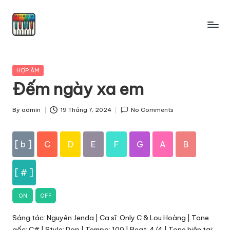
Skip
to
content
Posted
HỢP ÂM
in
Đếm ngày xa em
By
admin
19 Tháng 7, 2024
No Comments
Posted
by
[ b ]
C
D
E
F
G
A
B
[ # ]
ON
OFF
Sáng tác: Nguyên Jenda | Ca sĩ: Only C & Lou Hoàng | Tone
gốc: C# | Style: Pop | Tempo: 100 | Beat: 4/4 | Tone hiện tại: