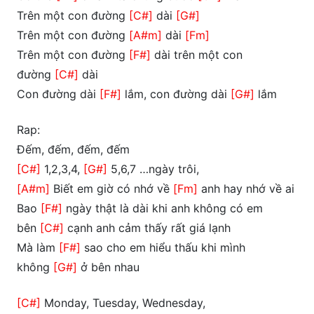
Trên một con đường
[C#]
dài
[G#]
Trên một con đường
[A#m]
dài
[Fm]
Trên một con đường
[F#]
dài trên một con
đường
[C#]
dài
Con đường dài
[F#]
lắm, con đường dài
[G#]
lắm
Rap:
Đếm, đếm, đếm, đếm
[C#]
1,2,3,4,
[G#]
5,6,7 …ngày trôi,
[A#m]
Biết em giờ có nhớ về
[Fm]
anh hay nhớ về ai
Bao
[F#]
ngày thật là dài khi anh không có em
bên
[C#]
cạnh anh cảm thấy rất giá lạnh
Mà làm
[F#]
sao cho em hiểu thấu khi mình
không
[G#]
ở bên nhau
[C#]
Monday, Tuesday, Wednesday,