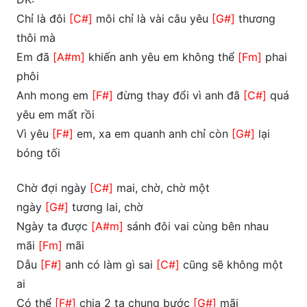
Chỉ là đôi
[C#]
môi chỉ là vài câu yêu
[G#]
thương
thôi mà
Em đã
[A#m]
khiến anh yêu em không thể
[Fm]
phai
phôi
Anh mong em
[F#]
đừng thay đổi vì anh đã
[C#]
quá
yêu em mất rồi
Vì yêu
[F#]
em, xa em quanh anh chỉ còn
[G#]
lại
bóng tối
Chờ đợi ngày
[C#]
mai, chờ, chờ một
ngày
[G#]
tương lai, chờ
Ngày ta được
[A#m]
sánh đôi vai cùng bên nhau
mãi
[Fm]
mãi
Dẫu
[F#]
anh có làm gì sai
[C#]
cũng sẽ không một
ai
Có thể
[F#]
chia 2 ta chung bước
[G#]
mãi