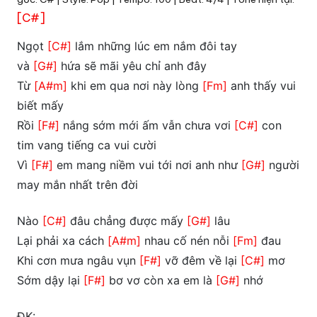
[C#]
Ngọt
[C#]
lắm những lúc em nắm đôi tay
và
[G#]
hứa sẽ mãi yêu chỉ anh đây
Từ
[A#m]
khi em qua nơi này lòng
[Fm]
anh thấy vui
biết mấy
Rồi
[F#]
nắng sớm mới ấm vẫn chưa vơi
[C#]
con
tim vang tiếng ca vui cười
Vì
[F#]
em mang niềm vui tới nơi anh như
[G#]
người
may mắn nhất trên đời
Nào
[C#]
đâu chẳng được mấy
[G#]
lâu
Lại phải xa cách
[A#m]
nhau cố nén nỗi
[Fm]
đau
Khi cơn mưa ngâu vụn
[F#]
vỡ đêm về lại
[C#]
mơ
Sớm dậy lại
[F#]
bơ vơ còn xa em là
[G#]
nhớ
ĐK: