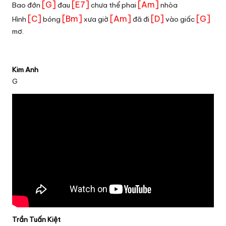
[G]
[E7]
[Am]
Bao đớn
đau
chưa thể phai
nhòa
[C]
[Bm]
[Am]
[D]
[G]
Hình
bóng
xưa giờ
đã đi
vào giấc
mơ.
Kim Anh
G
Trần Tuấn Kiệt