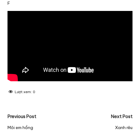
F
Lượt xem:
0
Post
Previous Post
Next Post
navigation
Môi em hồng
Xanh rêu