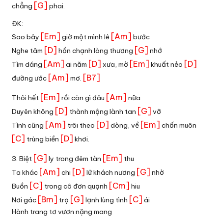
[G]
chẳng
phai.
ĐK:
[Em]
[Am]
Sao bây
giờ một mình lê
bước
[D]
[G]
Nghe tâm
hồn chạnh lòng thương
nhớ
[Am]
[D]
[Em]
[D]
Tìm dáng
ai năm
xưa, mờ
khuất nẻo
[Am]
[B7]
đường ước
mơ.
[Em]
[Am]
Thôi hết
rồi còn gì đâu
nữa
[D]
[G]
Duyên không
thành mộng lành tan
vỡ
[Am]
[D]
[Em]
Tình cũng
trôi theo
dòng, về
chốn muôn
[C]
[D]
trùng biền
khơi.
[G]
[Em]
3. Biệt
ly trong đêm tàn
thu
[Am]
[D]
[G]
Ta khác
chi
lữ khách nương
nhờ
[C]
[Cm]
Buồn
trong cô đơn quạnh
hiu
[Bm]
[G]
[C]
Nơi gác
trọ
lạnh lùng tình
ái
Hành trang tơ vươn nặng mang