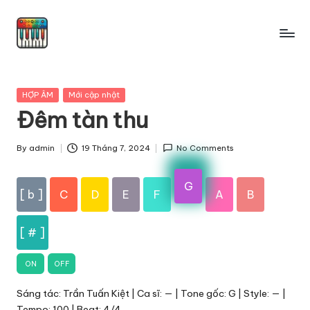
Skip
to
content
Posted
HỢP ÂM
Mới cập nhật
in
Đêm tàn thu
By
admin
19 Tháng 7, 2024
No Comments
Posted
by
G
[ b ]
C
D
E
F
A
B
[ # ]
ON
OFF
Sáng tác: Trần Tuấn Kiệt | Ca sĩ: — | Tone gốc: G | Style: — |
Tempo: 100 | Beat: 4/4