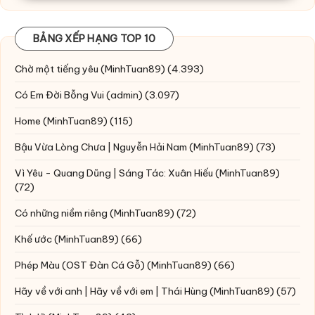
BẢNG XẾP HẠNG TOP 10
Chờ một tiếng yêu
(MinhTuan89)
(4.393)
Có Em Đời Bỗng Vui
(admin)
(3.097)
Home
(MinhTuan89)
(115)
Bậu Vừa Lòng Chưa | Nguyễn Hải Nam
(MinhTuan89)
(73)
Vì Yêu - Quang Dũng | Sáng Tác: Xuân Hiếu
(MinhTuan89)
(72)
Có những niềm riêng
(MinhTuan89)
(72)
Khế ước
(MinhTuan89)
(66)
Phép Màu (OST Đàn Cá Gỗ)
(MinhTuan89)
(66)
Hãy về với anh | Hãy về với em | Thái Hùng
(MinhTuan89)
(57)