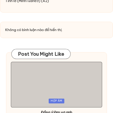
Tình lỡ
(MinhTuan89)
(42)
Không có bình luận nào để hiển thị.
Post You Might Like
Posted
HỢP ÂM
in
Đồng ý làm vợ anh