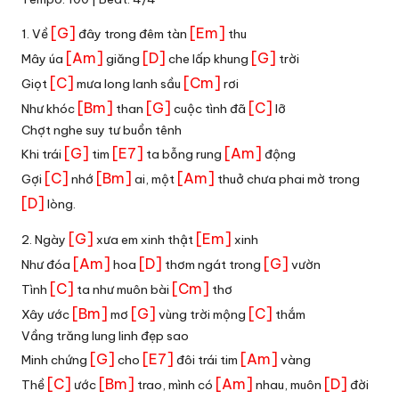
[G]
[Em]
1. Về
đây trong đêm tàn
thu
[Am]
[D]
[G]
Mây úa
giăng
che lấp khung
trời
[C]
[Cm]
Giọt
mưa long lanh sầu
rơi
[Bm]
[G]
[C]
Như khóc
than
cuộc tình đã
lỡ
Chợt nghe suy tư buồn tênh
[G]
[E7]
[Am]
Khi trái
tim
ta bỗng rung
động
[C]
[Bm]
[Am]
Gợi
nhớ
ai, một
thuở chưa phai mờ trong
[D]
lòng.
[G]
[Em]
2. Ngày
xưa em xinh thật
xinh
[Am]
[D]
[G]
Như đóa
hoa
thơm ngát trong
vườn
[C]
[Cm]
Tình
ta như muôn bài
thơ
[Bm]
[G]
[C]
Xây ước
mơ
vùng trời mộng
thắm
Vầng trăng lung linh đẹp sao
[G]
[E7]
[Am]
Minh chứng
cho
đôi trái tim
vàng
[C]
[Bm]
[Am]
[D]
Thề
ước
trao, mình có
nhau, muôn
đời