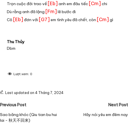
[Eb]
[Cm]
Trọn cuộc đời trao về
anh em đâu tiếc
chi
[Fm]
Dù rằng anh đã lặng
lẽ bước đi
[Eb]
[G7]
[Cm]
Cô
đơn với
em tình yêu đã chết, còn
gì
Thu Thủy
Dbm
Lượt xem:
0
Last updated on 4 Tháng 7, 2024
Post
Previous Post
Next Post
navigation
Sao băng khóc (Qiu tian bu hui
Hãy nói yêu em đêm nay
lai - 秋天不回来)