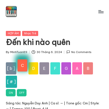
Skip
to
content
Posted
HỢP ÂM
Nhạc Trẻ
in
Đến khi nào quên
By
MinhTuan89
30 Tháng 6, 2024
No Comments
Posted
by
C
[ b ]
D
E
F
G
A
B
[ # ]
ON
OFF
Sáng tác: Nguyễn Duy Anh | Ca sĩ: — | Tone gốc: Cm | Style:
— | Tempo: 100 | Beat: 4/4