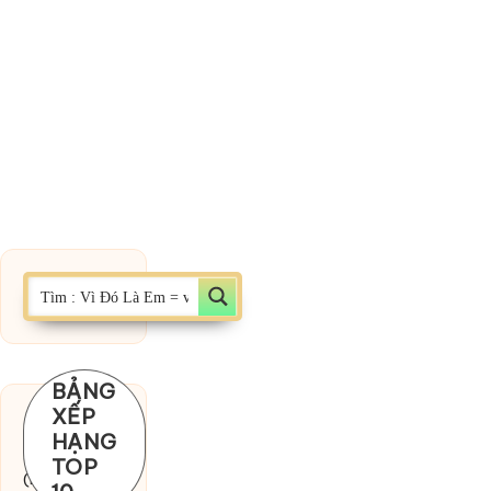
BẢNG
XẾP
Chờ một
HẠNG
tiếng yêu
TOP
(MinhTuan89)