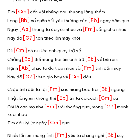
[Cm]
Tìm
đến với những đau thương lặng thầm
[Bb]
[Eb]
Lòng
cố quên hết yêu thương của
ngày hôm qua
[Ab]
[Fm]
Ngày
tháng ta đã yêu nhau và
sống cho nhau
[G7]
Nay đã
tan theo làn mây khói
[Cm]
Dù
có níu kéo anh quay trở về
[Bb]
[Eb]
Chẳng
thể mang trái tim anh trở
về bên em
[Ab]
[Fm]
Hạnh
phúc ta đã trao nhau và
tình đắm say
[G7]
[Cm]
Nay đã
theo gió bay về
đâu
[Fm]
[Bb]
Cuộc tình đôi ta tại
sao mang bao trái
ngang
[Eb]
[Cm]
Thật lòng em không thể
tin ta đã cách
xa
[Fm]
[G7]
Chỉ là cơn mơ nhẹ
trôi thoáng qua, mong
manh
xoá nhoà
[Cm]
Tìm đâu ký ức ngày
qua
[Fm]
[Bb]
Nhiều lần em mong tình
yêu ta chung nghĩ
suy