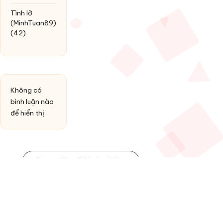
Tình lỡ
(MinhTuan89)
(42)
Không có
bình luận nào
để hiển thị.
Post You Might Like