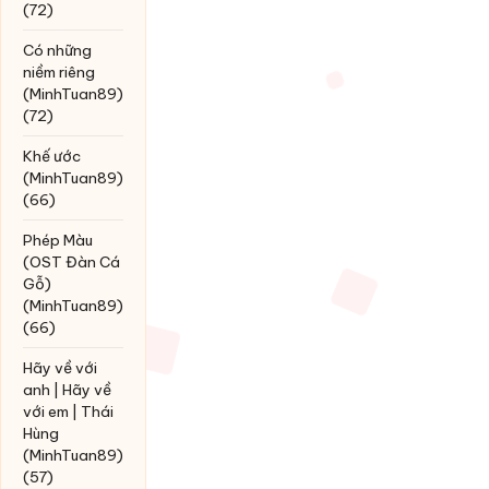
(72)
Có những
niềm riêng
(MinhTuan89)
(72)
Khế ước
(MinhTuan89)
(66)
Phép Màu
(OST Đàn Cá
Gỗ)
(MinhTuan89)
(66)
Hãy về với
anh | Hãy về
với em | Thái
Hùng
(MinhTuan89)
(57)