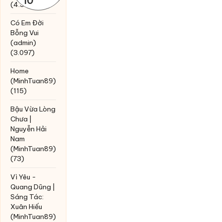
10
(4.393)
Có Em Đời
Bỗng Vui
(admin)
(3.097)
Home
(MinhTuan89)
(115)
Bậu Vừa Lòng
Chưa |
Nguyễn Hải
Nam
(MinhTuan89)
(73)
Vì Yêu -
Quang Dũng |
Sáng Tác:
Xuân Hiếu
(MinhTuan89)