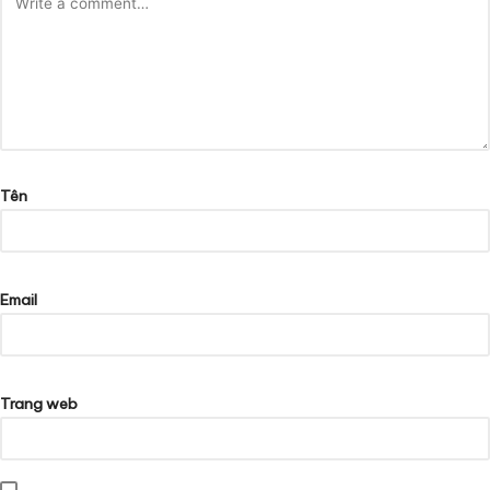
Tên
Email
Trang web