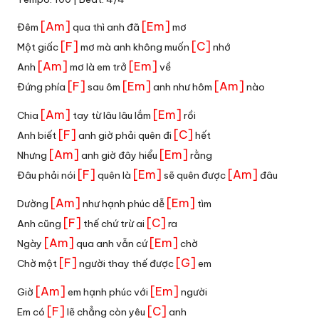
[Am]
[Em]
Đêm
qua thì anh đã
mơ
[F]
[C]
Một giấc
mơ mà anh không muốn
nhớ
[Am]
[Em]
Anh
mơ là em trở
về
[F]
[Em]
[Am]
Đứng phía
sau ôm
anh như hôm
nào
[Am]
[Em]
Chia
tay từ lâu lâu lắm
rồi
[F]
[C]
Anh biết
anh giờ phải quên đi
hết
[Am]
[Em]
Nhưng
anh giờ đây hiểu
rằng
[F]
[Em]
[Am]
Đâu phải nói
quên là
sẽ quên được
đâu
[Am]
[Em]
Dường
như hạnh phúc dễ
tìm
[F]
[C]
Anh cũng
thế chứ trừ ai
ra
[Am]
[Em]
Ngày
qua anh vẫn cứ
chờ
[F]
[G]
Chờ một
người thay thế được
em
[Am]
[Em]
Giờ
em hạnh phúc với
người
[F]
[C]
Em có
lẽ chẳng còn yêu
anh