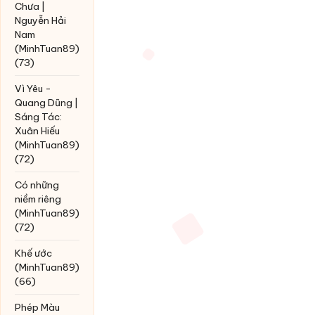
Chưa |
Nguyễn Hải
Nam
(MinhTuan89)
(73)
Vì Yêu -
Quang Dũng |
Sáng Tác:
Xuân Hiếu
(MinhTuan89)
(72)
Có những
niềm riêng
(MinhTuan89)
(72)
Khế ước
(MinhTuan89)
(66)
Phép Màu