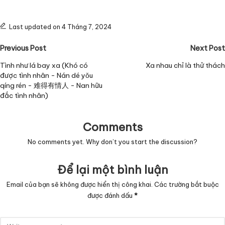
Last updated on 4 Tháng 7, 2024
Post
Previous Post
Next Post
navigation
Tình như lá bay xa (Khó có
Xa nhau chỉ là thử thách
được tình nhân - Nán dé yǒu
qíng rén - 难得有情人 - Nan hữu
đắc tình nhân)
Comments
No comments yet. Why don’t you start the discussion?
Để lại một bình luận
Email của bạn sẽ không được hiển thị công khai.
Các trường bắt buộc
được đánh dấu
*