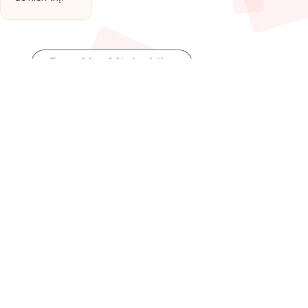
Post You Might Like
Posted
HỢP ÂM
in
Đồng ý làm vợ anh
By
admin
13 Tháng 1, 2026
Posted
by