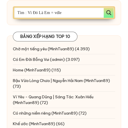
BẢNG XẾP HẠNG TOP 10
Chờ một tiếng yêu
(MinhTuan89)
(4.393)
Có Em Đời Bỗng Vui
(admin)
(3.097)
Home
(MinhTuan89)
(115)
Bậu Vừa Lòng Chưa | Nguyễn Hải Nam
(MinhTuan89)
(73)
Vì Yêu - Quang Dũng | Sáng Tác: Xuân Hiếu
(MinhTuan89)
(72)
Có những niềm riêng
(MinhTuan89)
(72)
Khế ước
(MinhTuan89)
(66)