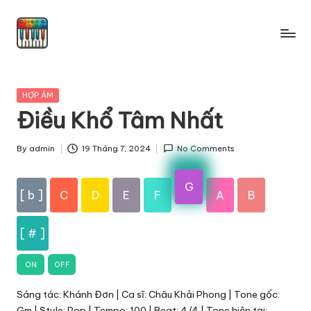
Skip
to
content
Posted
HỢP ÂM
in
Điều Khổ Tâm Nhất
By
admin
19 Tháng 7, 2024
No Comments
Posted
by
G
[ b ]
C
D
E
F
A
B
[ # ]
ON
OFF
Sáng tác: Khánh Đơn | Ca sĩ: Châu Khải Phong | Tone gốc:
Gm | Style: Pop | Tempo: 100 | Beat: 4/4 | Tone hiện tại: