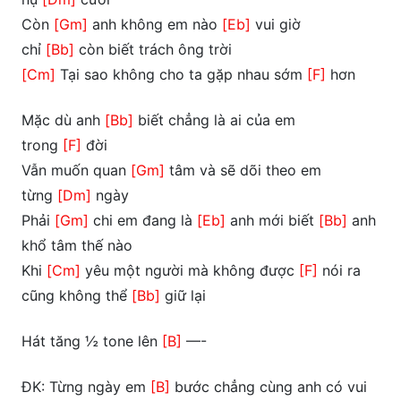
Còn
[Gm]
anh không em nào
[Eb]
vui giờ
chỉ
[Bb]
còn biết trách ông trời
[Cm]
Tại sao không cho ta gặp nhau sớm
[F]
hơn
Mặc dù anh
[Bb]
biết chẳng là ai của em
trong
[F]
đời
Vẫn muốn quan
[Gm]
tâm và sẽ dõi theo em
từng
[Dm]
ngày
Phải
[Gm]
chi em đang là
[Eb]
anh mới biết
[Bb]
anh
khổ tâm thế nào
Khi
[Cm]
yêu một người mà không được
[F]
nói ra
cũng không thể
[Bb]
giữ lại
Hát tăng ½ tone lên
[B]
—-
ĐK: Từng ngày em
[B]
bước chẳng cùng anh có vui