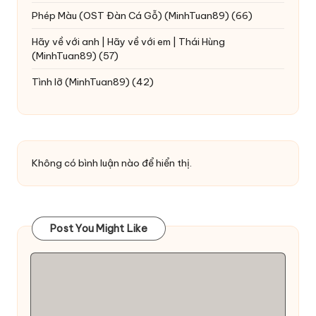
Phép Màu (OST Đàn Cá Gỗ)
(MinhTuan89)
(66)
Hãy về với anh | Hãy về với em | Thái Hùng
(MinhTuan89)
(57)
Tình lỡ
(MinhTuan89)
(42)
Không có bình luận nào để hiển thị.
Post You Might Like