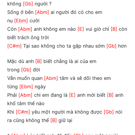
không
[Gb]
người ?
Sống ở bên
[Abm]
ai người đó có cho em
nụ
[Ebm]
cười
Còn
[Abm]
anh không em nào
[E]
vui giờ chỉ
[B]
còn
biết trách ông trời
[C#m]
Tại sao không cho ta gặp nhau sớm
[Gb]
hơn
Mặc dù anh
[B]
biết chẳng là ai của em
trong
[Gb]
đời
Vẫn muốn quan
[Abm]
tâm và sẽ dõi theo em
từng
[Ebm]
ngày
Phải
[Abm]
chi em đang là
[E]
anh mới biết
[B]
anh
khổ tâm thế nào
Khi
[C#m]
yêu một người mà không được
[Gb]
nói
ra cũng không thể
[B]
giữ lại