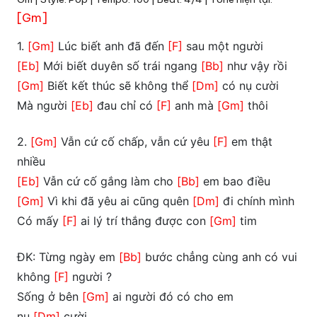
[Gm]
1.
[Gm]
Lúc biết anh đã đến
[F]
sau một người
[Eb]
Mới biết duyên số trái ngang
[Bb]
như vậy rồi
[Gm]
Biết kết thúc sẽ không thể
[Dm]
có nụ cười
Mà người
[Eb]
đau chỉ có
[F]
anh mà
[Gm]
thôi
2.
[Gm]
Vẫn cứ cố chấp, vẫn cứ yêu
[F]
em thật
nhiều
[Eb]
Vẫn cứ cố gắng làm cho
[Bb]
em bao điều
[Gm]
Vì khi đã yêu ai cũng quên
[Dm]
đi chính mình
Có mấy
[F]
ai lý trí thắng được con
[Gm]
tim
ĐK: Từng ngày em
[Bb]
bước chẳng cùng anh có vui
không
[F]
người ?
Sống ở bên
[Gm]
ai người đó có cho em
nụ
[Dm]
cười