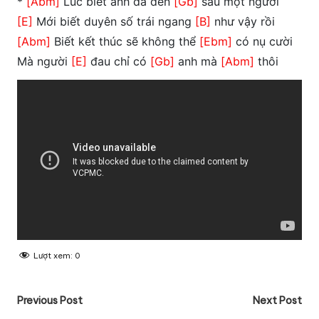
*
[Abm]
Lúc biết anh đã đến
[Gb]
sau một người
[E]
Mới biết duyên số trái ngang
[B]
như vậy rồi
[Abm]
Biết kết thúc sẽ không thể
[Ebm]
có nụ cười
Mà người
[E]
đau chỉ có
[Gb]
anh mà
[Abm]
thôi
Lượt xem:
0
Post
Previous Post
Next Post