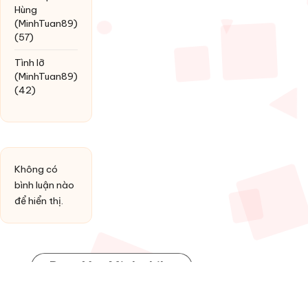
Hùng
(MinhTuan89)
(57)
Tình lỡ
(MinhTuan89)
(42)
Không có
bình luận nào
để hiển thị.
Post You Might Like