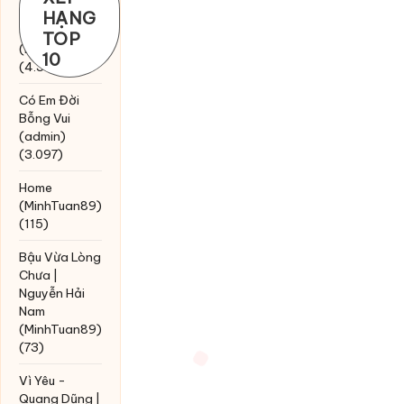
Chờ một
HẠNG
tiếng yêu
TOP
(MinhTuan89)
10
(4.393)
Có Em Đời
Bỗng Vui
(admin)
(3.097)
Home
(MinhTuan89)
(115)
Bậu Vừa Lòng
Chưa |
Nguyễn Hải
Nam
(MinhTuan89)
(73)
Vì Yêu -
Quang Dũng |