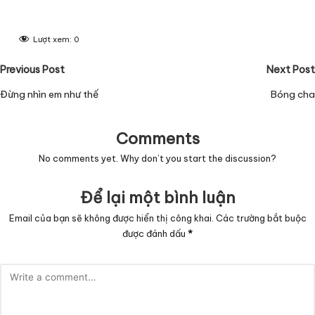
Lượt xem:
0
Post
Previous Post
Next Post
navigation
Đừng nhìn em như thế
Bóng cha
Comments
No comments yet. Why don’t you start the discussion?
Để lại một bình luận
Email của bạn sẽ không được hiển thị công khai.
Các trường bắt buộc
được đánh dấu
*