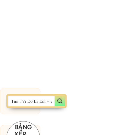
BẢNG
XẾP