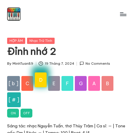
Skip
to
content
Posted
HỢP ÂM
Nhạc Trữ Tình
in
Đỉnh nhớ 2
By
MinhTuan89
19 Tháng 7, 2024
No Comments
Posted
by
D
[ b ]
C
E
F
G
A
B
[ # ]
ON
OFF
Sáng tác: nhạc Nguyễn Tuấn, thơ Thùy Trâm | Ca sĩ: — | Tone
gốc: Dm | Style: — | Tempo: 100 | Beat: 4/4