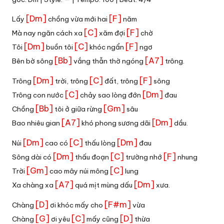
[Dm]
[F]
Lấy
chồng vừa mới hai
năm
[C]
[F]
Mà nay ngăn cách xa
xăm đợi
chờ
[Dm]
[C]
[F]
Tôi
buồn tôi
khóc ngẩn
ngơ
[Bb]
[A7]
Bên bờ sông
vắng thẫn thờ ngóng
trông.
[Dm]
[C]
[F]
Trông
trời, trông
đất, trông
sông
[C]
[Dm]
Trông con nước
chảy sao lòng đớn
đau
[Bb]
[Gm]
Chồng
tôi ở giữa rừng
sâu
[A7]
[Dm]
Bao nhiêu gian
khó phong sương dãi
dầu.
[Dm]
[C]
[Dm]
Núi
cao có
thấu lòng
đau
[Dm]
[C]
[F]
Sông dài có
thấu đoạn
trường nhớ
nhung
[Gm]
[C]
Trời
cao mây núi mông
lung
[A7]
[Dm]
Xa chàng xa
quá mịt mùng dấu
xưa.
[D]
[F#m]
Chàng
ơi khóc mấy cho
vừa
[G]
[C]
[D]
Chàng
ơi yêu
mấy cũng
thừa