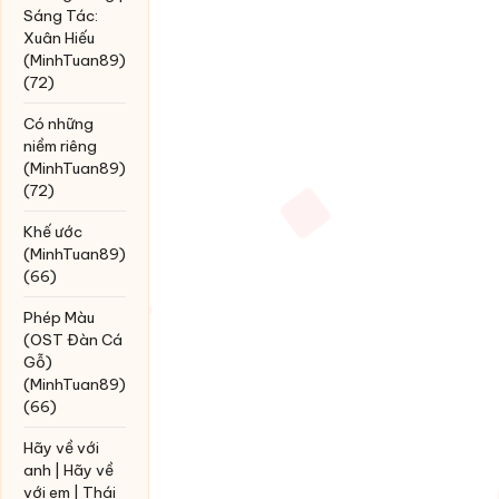
Sáng Tác:
Xuân Hiếu
(MinhTuan89)
(72)
Có những
niềm riêng
(MinhTuan89)
(72)
Khế ước
(MinhTuan89)
(66)
Phép Màu
(OST Đàn Cá
Gỗ)
(MinhTuan89)
(66)
Hãy về với
anh | Hãy về
với em | Thái