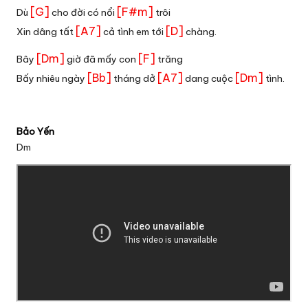
[G]
[F#m]
Dù
cho đời có nổi
trôi
[A7]
[D]
Xin dâng tất
cả tình em tới
chàng.
[Dm]
[F]
Bây
giờ đã mấy con
trăng
[Bb]
[A7]
[Dm]
Bấy nhiêu ngày
tháng dở
dang cuộc
tình.
Bảo Yến
Dm