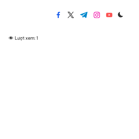
facebook.com
twitter.com
t.me
instagram.com
youtube.com
Lượt xem:
1