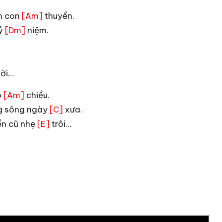
ên con
thuyền.
[Am]
kỷ
niệm.
[Dm]
ời…
ó
chiều.
[Am]
g sông ngày
xưa.
[C]
ền cũ nhẹ
trôi…
[E]