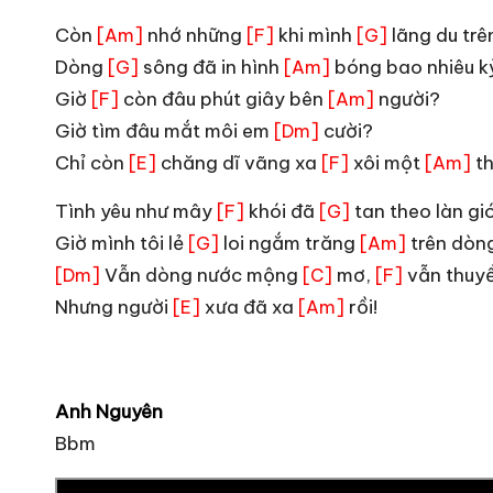
Còn
nhớ những
khi mình
lãng du tr
[Am]
[F]
[G]
Dòng
sông đã in hình
bóng bao nhiêu 
[G]
[Am]
Giờ
còn đâu phút giây bên
người?
[F]
[Am]
Giờ tìm đâu mắt môi em
cười?
[Dm]
Chỉ còn
chăng dĩ vãng xa
xôi một
th
[E]
[F]
[Am]
Tình yêu như mây
khói đã
tan theo làn gi
[F]
[G]
Giờ mình tôi lẻ
loi ngắm trăng
trên dòn
[G]
[Am]
Vẫn dòng nước mộng
mơ,
vẫn thuy
[Dm]
[C]
[F]
Nhưng người
xưa đã xa
rồi!
[E]
[Am]
Anh Nguyên
Bbm