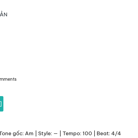
OẢN
omments
]
Tone gốc: Am | Style: — | Tempo: 100 | Beat: 4/4