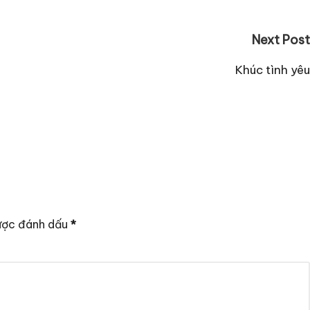
Next Post
Khúc tình yêu
ược đánh dấu
*