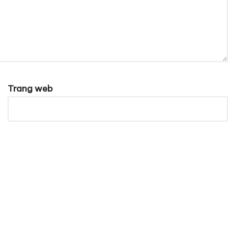
Trang web