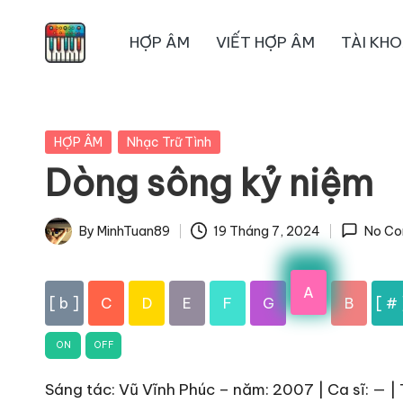
HỢP ÂM
VIẾT HỢP ÂM
TÀI KH
Skip
to
content
Posted
HỢP ÂM
Nhạc Trữ Tình
in
Dòng sông kỷ niệm
By
MinhTuan89
19 Tháng 7, 2024
No C
Posted
by
A
[ b ]
C
D
E
F
G
B
[ # 
ON
OFF
Sáng tác: Vũ Vĩnh Phúc – năm: 2007 | Ca sĩ: — | 