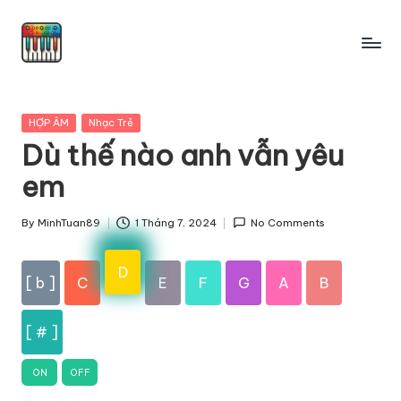
Skip
to
content
Posted
HỢP ÂM
Nhạc Trẻ
in
Dù thế nào anh vẫn yêu
em
By
MinhTuan89
1 Tháng 7, 2024
No Comments
Posted
by
D
[ b ]
C
E
F
G
A
B
[ # ]
ON
OFF