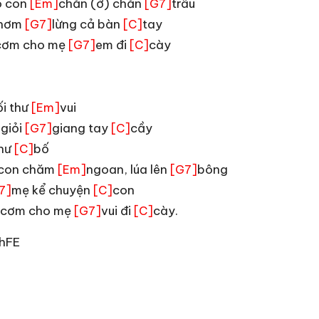
o con
chăn (ớ) chăn
trâu
[Em]
[G7]
 thơm
lừng cả bàn
tay
[G7]
[C]
cơm cho mẹ
em đi
cày
[G7]
[C]
ối thư
vui
[Em]
 giỏi
giang tay
cầy
[G7]
[C]
thư
bố
[C]
con chăm
ngoan, lúa lên
bông
[Em]
[G7]
mẹ kể chuyện
con
7]
[C]
cơm cho mẹ
vui đi
cày.
[G7]
[C]
hFE