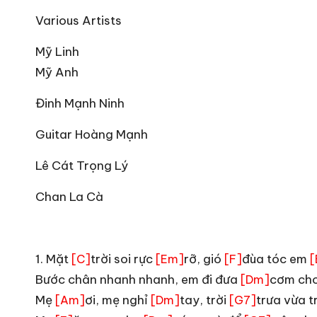
Various Artists
Mỹ Linh
Mỹ Anh
Đinh Mạnh Ninh
Guitar Hoàng Mạnh
Lê Cát Trọng Lý
Chan La Cà
_
1. Mặt
trời soi rực
rỡ, gió
đùa tóc em
[C]
[Em]
[F]
[
Bước chân nhanh nhanh, em đi đưa
cơm ch
[Dm]
Mẹ
ơi, mẹ nghỉ
tay, trời
trưa vừa 
[Am]
[Dm]
[G7]