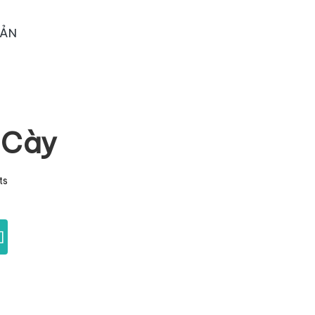
OẢN
 Cày
ts
]