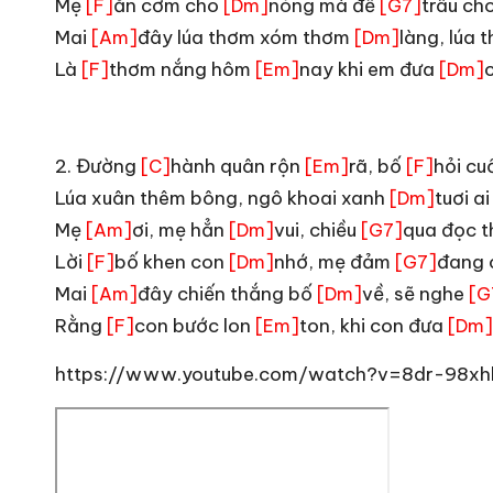
Mẹ
ăn cơm cho
nóng mà để
trâu ch
[F]
[Dm]
[G7]
Mai
đây lúa thơm xóm thơm
làng, lúa
[Am]
[Dm]
Là
thơm nắng hôm
nay khi em đưa
[F]
[Em]
[Dm]
_
2. Đường
hành quân rộn
rã, bố
hỏi cu
[C]
[Em]
[F]
Lúa xuân thêm bông, ngô khoai xanh
tuơi ai
[Dm]
Mẹ
ơi, mẹ hẳn
vui, chiều
qua đọc 
[Am]
[Dm]
[G7]
Lời
bố khen con
nhớ, mẹ đảm
đang 
[F]
[Dm]
[G7]
Mai
đây chiến thắng bố
về, sẽ nghe
[Am]
[Dm]
[G
Rằng
con bước lon
ton, khi con đưa
[F]
[Em]
[Dm]
https://www.youtube.com/watch?v=8dr-98xh