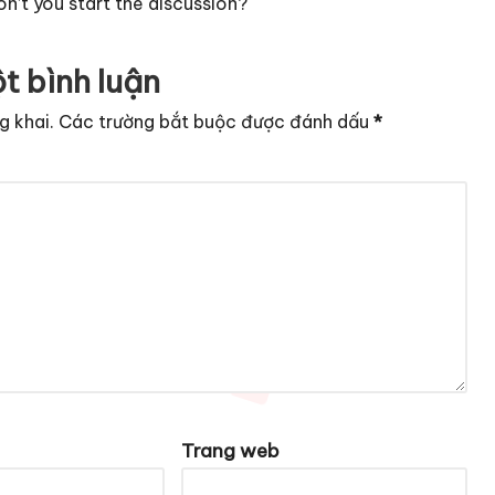
’t you start the discussion?
t bình luận
g khai.
Các trường bắt buộc được đánh dấu
*
Trang web