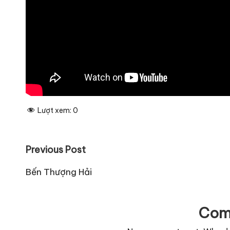
Lượt xem:
0
Post
Previous Post
navigation
Bến Thượng Hải
Com