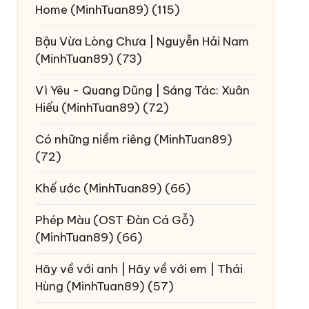
Home
(MinhTuan89)
(115)
Bậu Vừa Lòng Chưa | Nguyễn Hải Nam
(MinhTuan89)
(73)
Vì Yêu - Quang Dũng | Sáng Tác: Xuân
Hiếu
(MinhTuan89)
(72)
Có những niềm riêng
(MinhTuan89)
(72)
Khế ước
(MinhTuan89)
(66)
Phép Màu (OST Đàn Cá Gỗ)
(MinhTuan89)
(66)
Hãy về với anh | Hãy về với em | Thái
Hùng
(MinhTuan89)
(57)