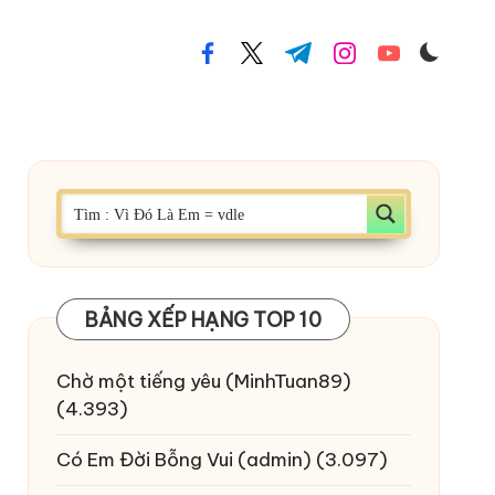
facebook.com
twitter.com
t.me
instagram.com
youtube.com
BẢNG XẾP HẠNG TOP 10
Chờ một tiếng yêu
(MinhTuan89)
(4.393)
Có Em Đời Bỗng Vui
(admin)
(3.097)