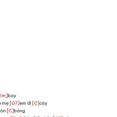
bay
Em]
o mẹ
em đi
cày
[G7]
[C]
tròn
bóng
[C]