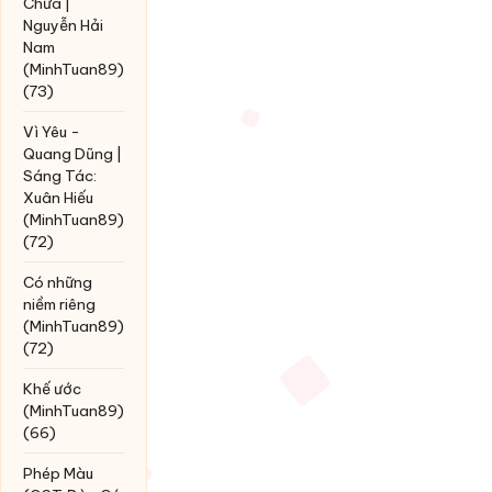
Chưa |
Nguyễn Hải
Nam
(MinhTuan89)
(73)
Vì Yêu -
Quang Dũng |
Sáng Tác:
Xuân Hiếu
(MinhTuan89)
(72)
Có những
niềm riêng
(MinhTuan89)
(72)
Khế ước
(MinhTuan89)
(66)
Phép Màu