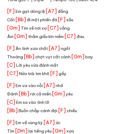
[F]
[A7]
Em gạt dòng lệ
đắng
[Bb]
[F]
Cất
đi một phiến đá
sầu
[Gm]
[C7]
Tìm về nơi xa
vắng
[Gm]
[C7]
Âm
thầm giấu kín niềm
đau.
[F]
[A7]
Ân tình xưa chất
ngất
[Bb]
[Gm]
Thoáng
chợt vụt cất cánh
bay
[C]
Lời yêu vừa đánh mất
[C7]
[F]
Nửa trái tim khô
gầy.
[F]
[A7]
Em va vào nỗi
nhớ
[Bb]
[Gm]
Đánh
rơi cả miền
yêu
[C]
Em sa vào tình lỡ
[Bb]
[F]
Buồn chắp cánh đợi
chiều.
[F]
[A7]
Em về vùng ký
ức
[Dm]
[Gm]
Tìm
lại tiếng yêu
xưa