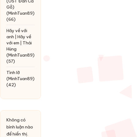
(OST Đàn Cá
Gỗ)
(MinhTuan89)
(66)
Hãy về với
anh | Hãy về
với em | Thái
Hùng
(MinhTuan89)
(57)
Tình lỡ
(MinhTuan89)
(42)
Không có
bình luận nào
để hiển thị.