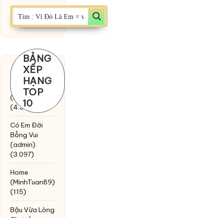
BẢNG
XẾP
Chờ một
HẠNG
tiếng yêu
TOP
(MinhTuan89)
10
(4.393)
Có Em Đời
Bỗng Vui
(admin)
(3.097)
Home
(MinhTuan89)
(115)
Bậu Vừa Lòng