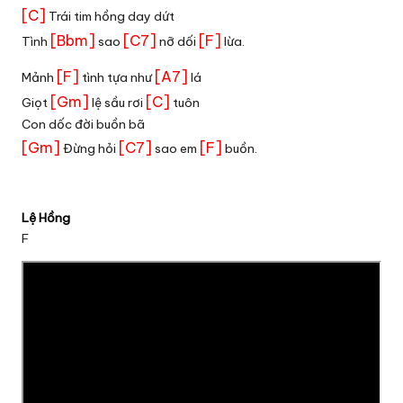
[C]
Trái tim hồng day dứt
[Bbm]
[C7]
[F]
Tình
sao
nỡ dối
lừa.
[F]
[A7]
Mảnh
tình tựa như
lá
[Gm]
[C]
Giọt
lệ sầu rơi
tuôn
Con dốc đời buồn bã
[Gm]
[C7]
[F]
Đừng hỏi
sao em
buồn.
Lệ Hồng
F