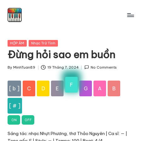
Skip
to
content
Posted
HỢP ÂM
Nhạc Trữ Tình
in
Đừng hỏi sao em buồn
By
MinhTuan89
19 Tháng 7, 2024
No Comments
Posted
by
F
[ b ]
C
D
E
G
A
B
[ # ]
ON
OFF
Sáng tác: nhạc Nhựt Phương, thơ Thảo Nguyên | Ca sĩ: — |
Tone gốc: F | Style: — | Tempo: 100 | Beat: 4/4