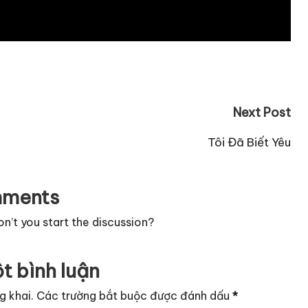
Next Post
Tôi Đã Biết Yêu
ments
’t you start the discussion?
t bình luận
g khai.
Các trường bắt buộc được đánh dấu
*