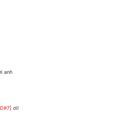
i anh
[D#7]
ơi!