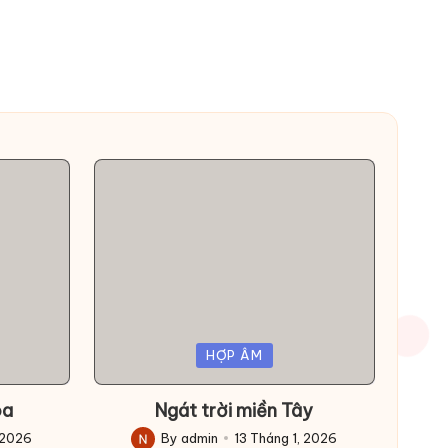
Posted
HỢP ÂM
in
oa
Ngát trời miền Tây
 2026
By
admin
13 Tháng 1, 2026
Posted