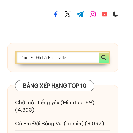
facebook.com
twitter.com
t.me
instagram.com
youtube.com
BẢNG XẾP HẠNG TOP 10
Chờ một tiếng yêu
(MinhTuan89)
(4.393)
Có Em Đời Bỗng Vui
(admin)
(3.097)