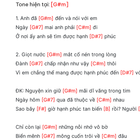
Tone hiện tại:
[G#m]
1. Anh đã
[G#m]
đến và nói với em
Ngày
[G#7]
mai anh phải
[C#m]
đi
Ở nơi ấy anh sẽ tìm được hạnh
[D#7]
phúc
2. Giọt nước
[G#m]
mắt cố nén trong lòng
Đành
[G#7]
chấp nhận như vậy
[C#m]
thôi
Vì em chẳng thể mang được hạnh phúc đến
[D#7]
vớ
ĐK: Nguyện xin giữ
[G#m]
mãi dĩ vãng trong tim
Ngày hôm
[G#7]
qua đã thuộc về
[C#m]
nhau
Sao bây
[F#]
giờ hạnh phúc tan biến
[B]
rồi? Người
Chỉ còn lại
[G#m]
những nỗi nhớ vô bờ
Biển mênh
[G#7]
mông cuốn trôi về
[C#m]
đâu