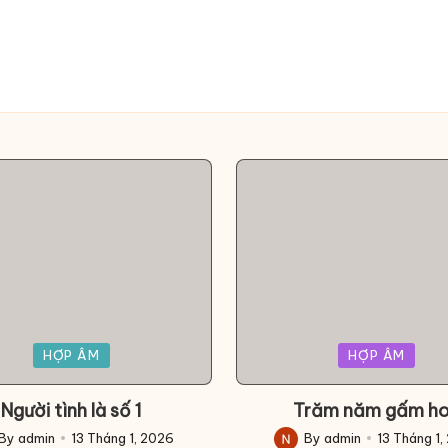
Posted
HỢP ÂM
HỢP ÂM
in
Người tình là số 1
Trăm năm gấm h
By
admin
13 Tháng 1, 2026
By
admin
13 Tháng 1,
ed
Posted