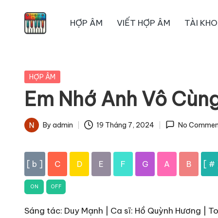
HỢP ÂM
VIẾT HỢP ÂM
TÀI KH
Skip
to
content
Posted
HỢP ÂM
in
Em Nhớ Anh Vô Cùn
By
admin
19 Tháng 7, 2024
No Commen
Posted
by
[ b ]
C
D
E
F
G
A
B
[ # 
ON
OFF
Sáng tác: Duy Mạnh | Ca sĩ: Hồ Quỳnh Hương | To