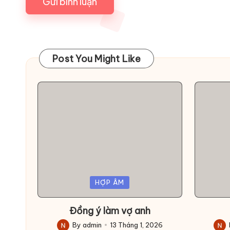
Post You Might Like
Posted
Posted
HỢP ÂM
in
in
Đồng ý làm vợ anh
By
admin
13 Tháng 1, 2026
Posted
Post