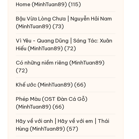
Home
(MinhTuan89)
(115)
Bậu Vừa Lòng Chưa | Nguyễn Hải Nam
(MinhTuan89)
(73)
Vì Yêu - Quang Dũng | Sáng Tác: Xuân
Hiếu
(MinhTuan89)
(72)
Có những niềm riêng
(MinhTuan89)
(72)
Khế ước
(MinhTuan89)
(66)
Phép Màu (OST Đàn Cá Gỗ)
(MinhTuan89)
(66)
Hãy về với anh | Hãy về với em | Thái
Hùng
(MinhTuan89)
(57)