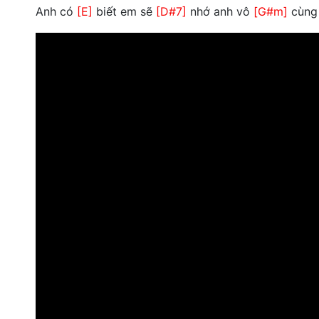
Anh có
[E]
biết em sẽ
[D#7]
nhớ anh vô
[G#m]
cùng