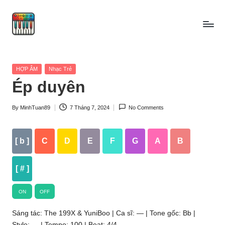
Skip
to
content
Posted
HỢP ÂM
Nhạc Trẻ
in
Ép duyên
By
MinhTuan89
7 Tháng 7, 2024
No Comments
Posted
by
[ b ]
C
D
E
F
G
A
B
[ # ]
ON
OFF
Sáng tác: The 199X & YuniBoo | Ca sĩ: — | Tone gốc: Bb |
Style: — | Tempo: 100 | Beat: 4/4