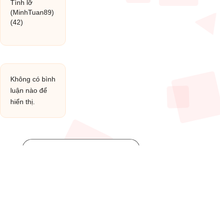
Tình lỡ
(MinhTuan89)
(42)
Không có bình
luận nào để
hiển thị.
Post You Might Like