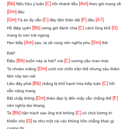
[Bb]
[C]
[Am]
Nếu hữu ý luân
hồi nhành liễu
theo gió mang về
[Dm]
đâu
[Gm]
[C]
[F]
[A7]
Tà áo ấy vẫn
đây tấm thân dãi
dầu
[Bb]
[C]
[G]
Hồ điệp uyên
ương giờ đành chia
cách lòng khổ
mang bi oan trái ngang
[Am]
[Dm]
Hẹn kiếp
sau, ta sẽ cùng nên nghĩa phu
thê
RAP:
[Bb]
[C]
Điệu
buồn này ai hát? mà
vương sầu man mác
[Dm]
Ta nhoẻn miệng
cười nơi chốn trần thế nhưng sâu thâm
tâm này tan nát
[Bb]
[C]
Liệu đây phải
chăng là khổ hạnh hóa kiếp luân
hồi
vẫn nặng mang
[Dm]
[F]
Bất chấp thông
thiên đạo lý đến mấy vẫn chẳng thể
nên nghĩa tào khang
[Bb]
[C]
Ta
hận trách sao ông trời không
có chút lương tri
[G]
Khiến cho
ta như một cái xác không hồn chẵng khác gì
cương thi