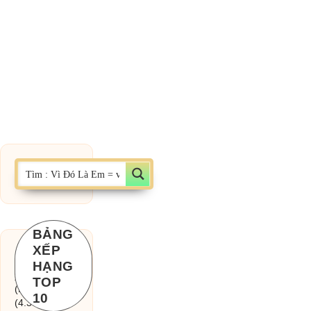
BẢNG
XẾP
Chờ một tiếng
HẠNG
yêu
TOP
(MinhTuan89)
10
(4.393)