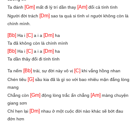
[Gm]
[Am]
Ta đánh
mất đi lý trí dần thay
đổi cả tính tình
[Dm]
Người đời trách
sao ta quá si tình vì người không còn là
chính mình.
[Bb]
[C]
[Dm]
Ha i
a i a
ha
Ta đã không còn là chính mình
[Bb]
[C]
[Dm]
Ha i
a i a
ha
Ta dần thây đổi đi tính tình
[Bb]
[C]
Ta nếm
trải, sự đời này vô vị
khi vắng hồng nhan
[G]
Chén tiêu
sầu kia đã là gì so với bao nhiêu mặn đắng lòng
mang
[Gm]
[Am]
Chẳng còn
động lòng trắc ẩn chẳng
màng chuyện
giang sơn
[Dm]
Chỉ hẹn lại
nhau ở một cuộc đời nào khác sẽ bớt đau
đớn hơn