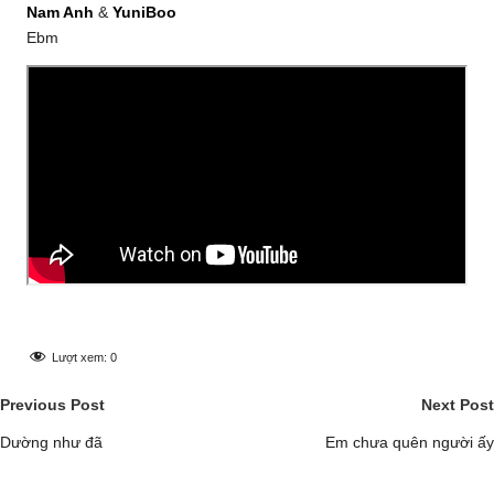
Nam Anh
&
YuniBoo
Ebm
Lượt xem:
0
Post
Previous Post
Next Post
navigation
Dường như đã
Em chưa quên người ấy