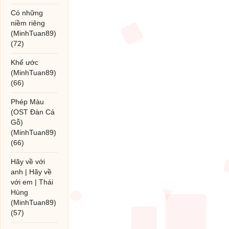
Có những
niềm riêng
(MinhTuan89)
(72)
Khế ước
(MinhTuan89)
(66)
Phép Màu
(OST Đàn Cá
Gỗ)
(MinhTuan89)
(66)
Hãy về với
anh | Hãy về
với em | Thái
Hùng
(MinhTuan89)
(57)