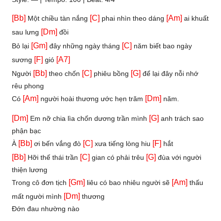
[Bb]
[C]
[Am]
Một chiều tàn nắng
phai nhìn theo dáng
ai khuất
[Dm]
sau lưng
đồi
[Gm]
[C]
Bỏ lại
đây những ngày tháng
năm biết bao ngày
[F]
[A7]
sương
gió
[Bb]
[C]
[G]
Người
theo chốn
phiêu bồng
để lại đây nỗi nhớ
rêu phong
[Am]
[Dm]
Có
người hoài thương ước hẹn trăm
năm.
[Dm]
[G]
Em nỡ chia lìa chốn dương trần mình
anh trách sao
phận bạc
[Bb]
[C]
[F]
À
ơi bến vắng đò
xưa tiếng lòng hiu
hắt
[Bb]
[C]
[G]
Hỡi thế thái trần
gian có phải trêu
đùa với người
thiện lương
[Gm]
[Am]
Trong cô đơn tịch
liêu có bao nhiêu người sẽ
thấu
[Dm]
mất người mình
thương
Đớn đau nhường nào