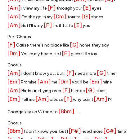
[Am]
[F]
[E]
I view my life
through your
eyes
[Am]
[Dm]
[G]
On the go in my
tourist
shoes
[Am]
[F]
[E]
But I’ll stay
truthful to
you
Pre-Chorus
[F]
[C]
Cause there’s no place like
home they say
[Dm]
[E]
You’re my home, so I
guess I’ll stay.
Chorus
[Am]
[F]
[G]
I don’t know you, but I
need more
time
[Em]
[Am]
[Dm]
[Em]
Promise
me
you’ll be
mine
[Am]
[F]
[G]
Birds are flying over
Europe
skies,
[Em]
[Am]
[F]
[Am]
Tell me
please
why can’t
I?
[Bbm]
Change key up ½ tone to
—–
Chorus
[Bbm]
[F#]
[G#]
I don’t know you, but I
need more
time