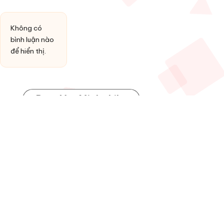
Không có
bình luận nào
để hiển thị.
Post You Might Like
Posted
HỢP ÂM
in
Đồng ý làm vợ anh