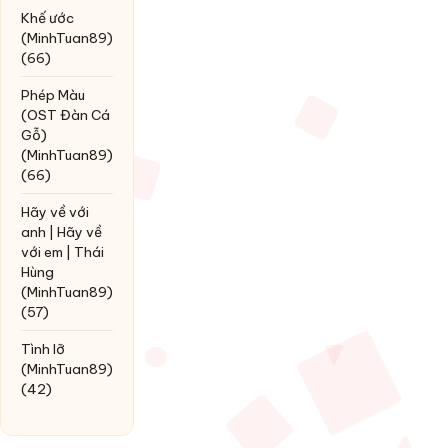
Khế ước
(MinhTuan89)
(66)
Phép Màu
(OST Đàn Cá
Gỗ)
(MinhTuan89)
(66)
Hãy về với
anh | Hãy về
với em | Thái
Hùng
(MinhTuan89)
(57)
Tình lỡ
(MinhTuan89)
(42)