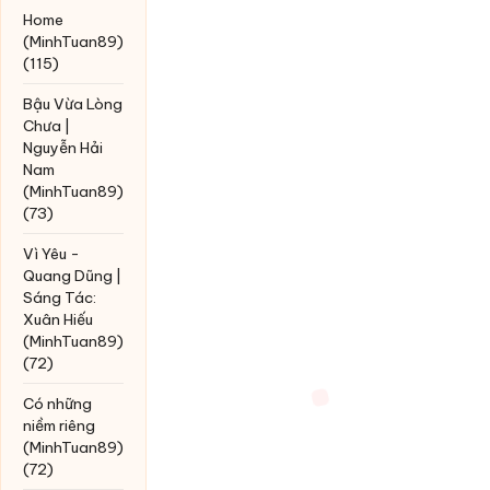
Home
(MinhTuan89)
(115)
Bậu Vừa Lòng
Chưa |
Nguyễn Hải
Nam
(MinhTuan89)
(73)
Vì Yêu -
Quang Dũng |
Sáng Tác:
Xuân Hiếu
(MinhTuan89)
(72)
Có những
niềm riêng
(MinhTuan89)
(72)