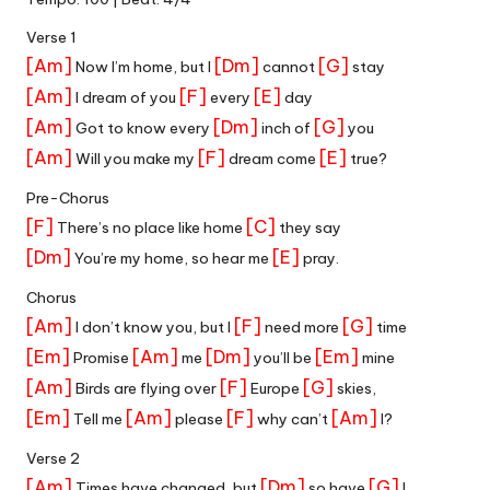
Verse 1
[Am]
[Dm]
[G]
Now I’m home, but I
cannot
stay
[Am]
[F]
[E]
I dream of you
every
day
[Am]
[Dm]
[G]
Got to know every
inch of
you
[Am]
[F]
[E]
Will you make my
dream come
true?
Pre-Chorus
[F]
[C]
There’s no place like home
they say
[Dm]
[E]
You’re my home, so hear me
pray.
Chorus
[Am]
[F]
[G]
I don’t know you, but I
need more
time
[Em]
[Am]
[Dm]
[Em]
Promise
me
you’ll be
mine
[Am]
[F]
[G]
Birds are flying over
Europe
skies,
[Em]
[Am]
[F]
[Am]
Tell me
please
why can’t
I?
Verse 2
[Am]
[Dm]
[G]
Times have changed, but
so have
I