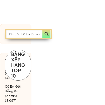
BẢNG
XẾP
Chờ một
HẠNG
tiếng yêu
TOP
(MinhTuan89)
10
(4.393)
Có Em Đời
Bỗng Vui
(admin)
(3.097)