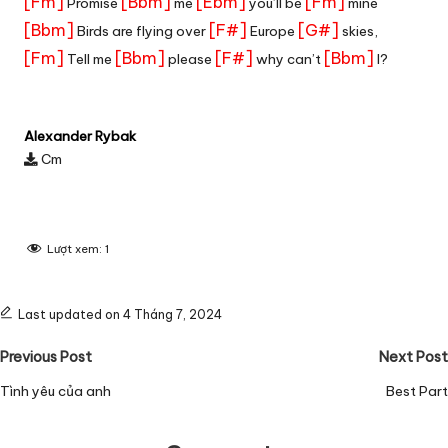
[Fm]
[Bbm]
[Ebm]
[Fm]
Promise
me
you’ll be
mine
[Bbm]
[F#]
[G#]
Birds are flying over
Europe
skies,
[Fm]
[Bbm]
[F#]
[Bbm]
Tell me
please
why can’t
I?
Alexander Rybak
Cm
Lượt xem:
1
Last updated on 4 Tháng 7, 2024
Post
Previous Post
Next Post
navigation
Tình yêu của anh
Best Part