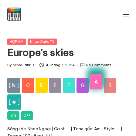
Skip
to
content
Posted
HỢP ÂM
Nhạc Quốc Tế
in
Europe's skies
By
MinhTuan89
4 Tháng 7, 2024
No Comments
Posted
by
A
[ b ]
C
D
E
F
G
B
[ # ]
ON
OFF
Sáng tác: Nhạc Ngoại | Ca sĩ: — | Tone gốc: Am | Style: — |
Tempo: 100 | Beat: 4/4