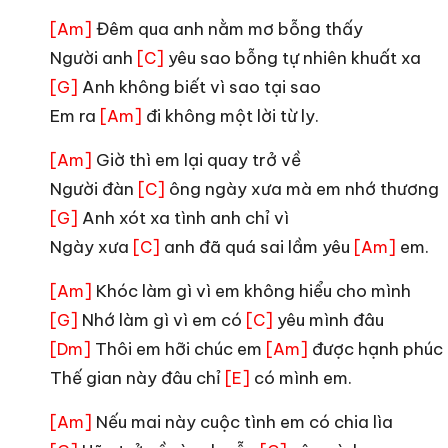
Đêm qua anh nằm mơ bỗng thấy
[Am]
Người anh
yêu sao bỗng tự nhiên khuất xa
[C]
Anh không biết vì sao tại sao
[G]
Em ra
đi không một lời từ ly.
[Am]
Giờ thì em lại quay trở về
[Am]
Người đàn
ông ngày xưa mà em nhớ thương
[C]
Anh xót xa tình anh chỉ vì
[G]
Ngày xưa
anh đã quá sai lầm yêu
em.
[C]
[Am]
Khóc làm gì vì em không hiểu cho mình
[Am]
Nhớ làm gì vì em có
yêu mình đâu
[G]
[C]
Thôi em hỡi chúc em
được hạnh phúc
[Dm]
[Am]
Thế gian này đâu chỉ
có mình em.
[E]
Nếu mai này cuộc tình em có chia lìa
[Am]