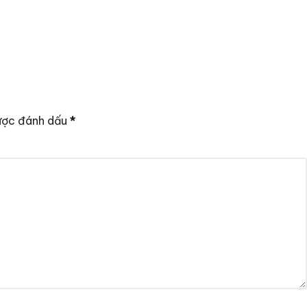
ược đánh dấu
*