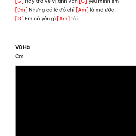
Hãy trở về vì anh vẫn
yêu mình em
[G]
[C]
Nhưng có lẽ đó chỉ
là mơ ước
[Dm]
[Am]
Em có yêu gì
tôi.
[G]
[Am]
Vũ Hà
Cm