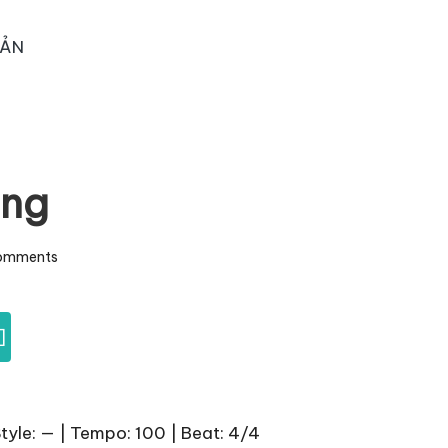
OẢN
ông
omments
]
Style: — | Tempo: 100 | Beat: 4/4