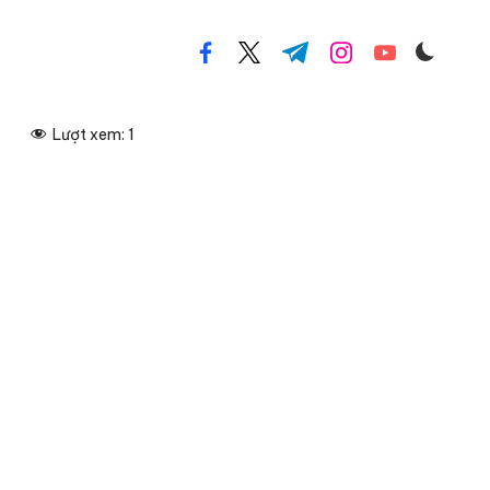
facebook.com
twitter.com
t.me
instagram.com
youtube.com
Lượt xem:
1