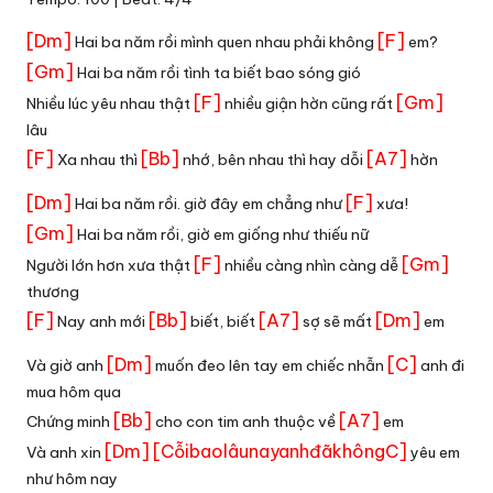
[Dm]
[F]
Hai ba năm rồi mình quen nhau phải không
em?
[Gm]
Hai ba năm rồi tình ta biết bao sóng gió
[F]
[Gm]
Nhiều lúc yêu nhau thật
nhiều giận hờn cũng rất
lâu
[F]
[Bb]
[A7]
Xa nhau thì
nhớ, bên nhau thì hay dỗi
hờn
[Dm]
[F]
Hai ba năm rồi. giờ đây em chẳng như
xưa!
[Gm]
Hai ba năm rồi, giờ em giống như thiếu nữ
[F]
[Gm]
Người lớn hơn xưa thật
nhiều càng nhìn càng dễ
thương
[F]
[Bb]
[A7]
[Dm]
Nay anh mới
biết, biết
sợ sẽ mất
em
[Dm]
[C]
Và giờ anh
muốn đeo lên tay em chiếc nhẫn
anh đi
mua hôm qua
[Bb]
[A7]
Chứng minh
cho con tim anh thuộc về
em
[Dm]
[CỗibaolâunayanhđãkhôngC]
Và anh xin
yêu em
như hôm nay