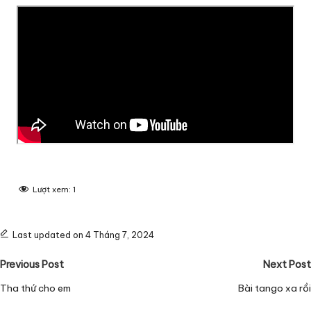
Lượt xem:
1
Last updated on 4 Tháng 7, 2024
Post
Previous Post
Next Post
navigation
Tha thứ cho em
Bài tango xa rồi