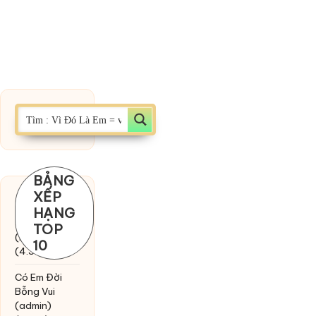
BẢNG
XẾP
Chờ một
HẠNG
tiếng yêu
TOP
(MinhTuan89)
10
(4.393)
Có Em Đời
Bỗng Vui
(admin)