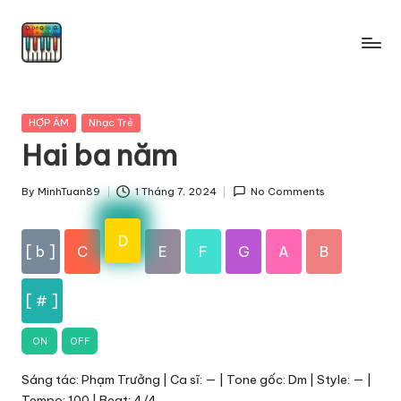
Skip
to
content
Posted
HỢP ÂM
Nhạc Trẻ
in
Hai ba năm
By
MinhTuan89
1 Tháng 7, 2024
No Comments
Posted
by
D
[ b ]
C
E
F
G
A
B
[ # ]
ON
OFF
Sáng tác: Phạm Trưởng | Ca sĩ: — | Tone gốc: Dm | Style: — |
Tempo: 100 | Beat: 4/4