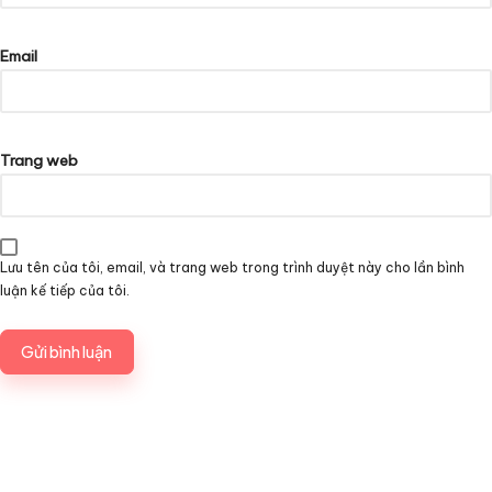
Email
Trang web
Lưu tên của tôi, email, và trang web trong trình duyệt này cho lần bình
luận kế tiếp của tôi.