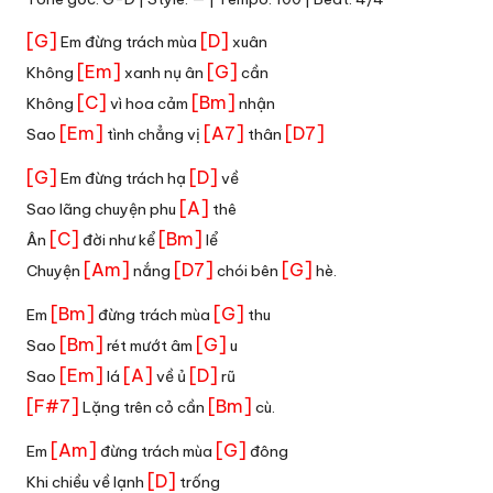
[G]
[D]
Em đừng trách mùa
xuân
[Em]
[G]
Không
xanh nụ ân
cần
[C]
[Bm]
Không
vì hoa cảm
nhận
[Em]
[A7]
[D7]
Sao
tình chẳng vị
thân
[G]
[D]
Em đừng trách hạ
về
[A]
Sao lãng chuyện phu
thê
[C]
[Bm]
Ân
đời như kể
lể
[Am]
[D7]
[G]
Chuyện
nắng
chói bên
hè.
[Bm]
[G]
Em
đừng trách mùa
thu
[Bm]
[G]
Sao
rét mướt âm
u
[Em]
[A]
[D]
Sao
lá
về ủ
rũ
[F#7]
[Bm]
Lặng trên cỏ cần
cù.
[Am]
[G]
Em
đừng trách mùa
đông
[D]
Khi chiều về lạnh
trống