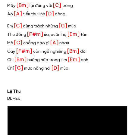
[Bm]
[C]
Mây
lại đứng vời
trông
[A]
[D]
Áo
tiểu thư linh
động.
[C]
[G]
Em
đừng trách những
mùa
[F#m]
[Em]
Thu đông
úa, xuân hạ
tàn
[C]
[A]
Mà
chẳng bảo gì
nhau
[F#m]
[Bm]
Cây
còn ngả nghiêng
đời
[Bm]
[Em]
Chi
huống nữa trong tim
anh
[G]
[D]
Chỉ
mưa nắng hai
mùa.
Lệ Thu
Bb-Eb