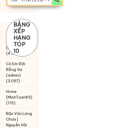
BẢNG
XẾP
Chờ một
HẠNG
tiếng yêu
TOP
(MinhTuan89)
10
(4.393)
Có Em Đời
Bỗng Vui
(admin)
(3.097)
Home
(MinhTuan89)
(115)
Bậu Vừa Lòng
Chưa |
Nguyễn Hải