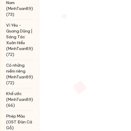
Nam
(MinhTuan89)
(73)
Vì Yêu -
Quang Dũng |
Sáng Tác:
Xuân Hiếu
(MinhTuan89)
(72)
Có những
niềm riêng
(MinhTuan89)
(72)
Khế ước
(MinhTuan89)
(66)
Phép Màu
(OST Đàn Cá
Gỗ)