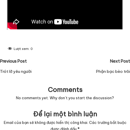
Lượt xem:
0
Post
Previous Post
Next Post
navigation
Trót lỡ yêu người
Phận bạc bèo trôi
Comments
No comments yet. Why don’t you start the discussion?
Để lại một bình luận
Email của bạn sẽ không được hiển thị công khai.
Các trường bắt buộc
được đánh dấu
*