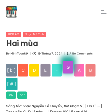
Skip
to
content
Posted
HỢP ÂM
Nhạc Trữ Tình
in
Hai mùa
By
MinhTuan89
19 Tháng 7, 2024
No Comments
Posted
by
G
[ b ]
C
D
E
F
A
B
[ # ]
ON
OFF
Sáng tác: nhạc Nguyễn Kế Khuyến, thơ Phạm Vũ | Ca sĩ: — |
Tone gốc: G-D | Style: — | Tempo: 100 | Beat: 4/4