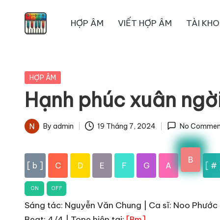
HỢP ÂM
VIẾT HỢP ÂM
TÀI KH
Skip
to
content
Posted
HỢP ÂM
in
Hạnh phúc xuân ngờ
By
admin
19 Tháng 7, 2024
No Commen
Posted
by
B
[ b ]
C
D
E
F
G
A
[ # 
ON
OFF
Sáng tác: Nguyễn Văn Chung | Ca sĩ: Noo Phước T
Beat: 4/4 | Tone hiện tại:
[Bm]