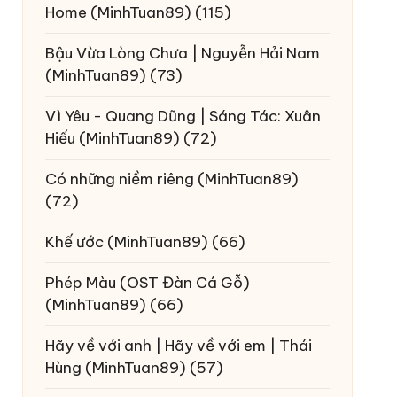
Home
(MinhTuan89)
(115)
Bậu Vừa Lòng Chưa | Nguyễn Hải Nam
(MinhTuan89)
(73)
Vì Yêu - Quang Dũng | Sáng Tác: Xuân
Hiếu
(MinhTuan89)
(72)
Có những niềm riêng
(MinhTuan89)
(72)
Khế ước
(MinhTuan89)
(66)
Phép Màu (OST Đàn Cá Gỗ)
(MinhTuan89)
(66)
Hãy về với anh | Hãy về với em | Thái
Hùng
(MinhTuan89)
(57)