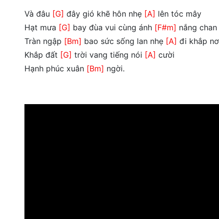
Và đâu
[G]
đây gió khẽ hôn nhẹ
[A]
lên tóc mây
Hạt mưa
[G]
bay đùa vui cùng ánh
[F#m]
nắng chan
Tràn ngập
[Bm]
bao sức sống lan nhẹ
[A]
đi khắp nơ
Khắp đất
[G]
trời vang tiếng nói
[A]
cười
Hạnh phúc xuân
[Bm]
ngời.