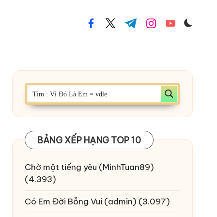
facebook.com
twitter.com
t.me
instagram.com
youtube.com
BẢNG XẾP HẠNG TOP 10
Chờ một tiếng yêu
(MinhTuan89)
(4.393)
Có Em Đời Bỗng Vui
(admin)
(3.097)