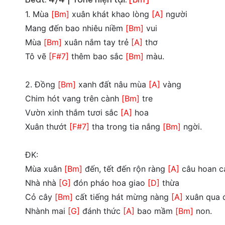
1. Mùa
[Bm]
xuân khát khao lòng
[A]
người
Mang đến bao nhiêu niềm
[Bm]
vui
Mùa
[Bm]
xuân nắm tay trẻ
[A]
thơ
Tô vẽ
[F#7]
thêm bao sắc
[Bm]
màu.
2. Đồng
[Bm]
xanh đất nâu mùa
[A]
vàng
Chim hót vang trên cành
[Bm]
tre
Vườn xinh thắm tươi sắc
[A]
hoa
Xuân thướt
[F#7]
tha trong tia nắng
[Bm]
ngời.
ĐK:
Mùa xuân
[Bm]
đến, tết đến rộn ràng
[A]
câu hoan c
Nhà nhà
[G]
đón pháo hoa giao
[D]
thừa
Cỏ cây
[Bm]
cất tiếng hát mừng nàng
[A]
xuân qua 
Nhành mai
[G]
đánh thức
[A]
bao mầm
[Bm]
non.