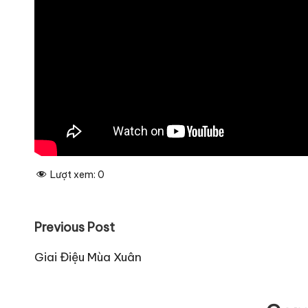
Lượt xem:
0
Post
Previous Post
navigation
Giai Điệu Mùa Xuân