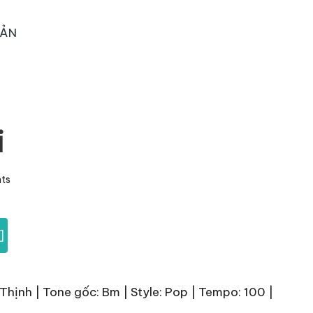
OẢN
i
ts
]
hịnh | Tone gốc: Bm | Style: Pop | Tempo: 100 |