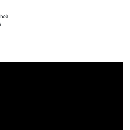
 hoà
i