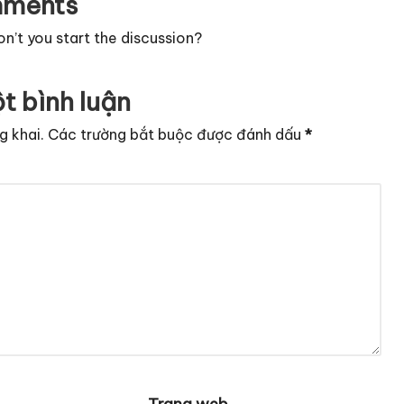
ments
’t you start the discussion?
t bình luận
g khai.
Các trường bắt buộc được đánh dấu
*
Trang web