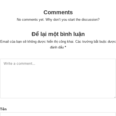
Comments
No comments yet. Why don’t you start the discussion?
Để lại một bình luận
Email của bạn sẽ không được hiển thị công khai.
Các trường bắt buộc được
đánh dấu
*
Tên