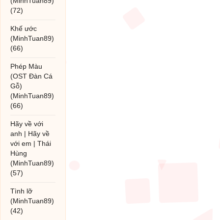
(MinhTuan89)
(72)
Khế ước
(MinhTuan89)
(66)
Phép Màu
(OST Đàn Cá
Gỗ)
(MinhTuan89)
(66)
Hãy về với
anh | Hãy về
với em | Thái
Hùng
(MinhTuan89)
(57)
Tình lỡ
(MinhTuan89)
(42)