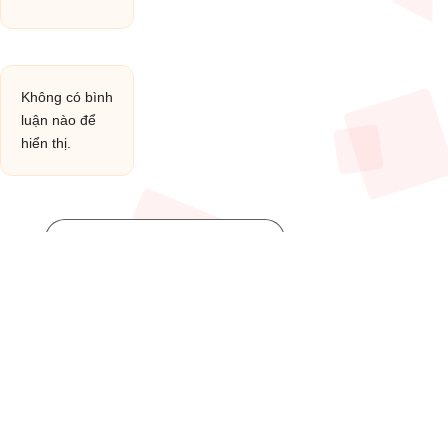
Không có bình
luận nào để
hiển thị.
Post You Might Like
Posted
HỢP ÂM
in