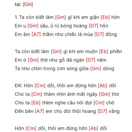
tại:
[Gm]
1. Ta còn biết làm
[Gm]
gì khi em giận
[Eb]
hờn
Em u
[Gm]
sầu, ủ rủ bóng hoàng
[D7]
hôn
Em âm
[A7]
thầm như chiếc lá mùa
[D7]
đông
Ta còn biết làm
[Gm]
gì khi em muộn
[Eb]
phiền
Em ơ
[Gm]
thờ như gỗ đá ngàn
[D7]
năm
Ta như chìm trong cơn sóng giữa
[Gm]
dòng
ĐK: Hờn
[Cm]
dỗi, thôi em đừng hờn
[Ab]
dỗi
Cho ta
[Cm]
thèm nhìn ánh mắt ngây
[Gm]
thơ
Cho ta
[Eb]
thèm nghe câu nói đợi
[Cm]
chờ
Đến bên
[A7]
em cho đời thôi hoang
[D7]
vắng
Hờn
[Cm]
dỗi, thôi em đừng hờn
[Ab]
dỗi