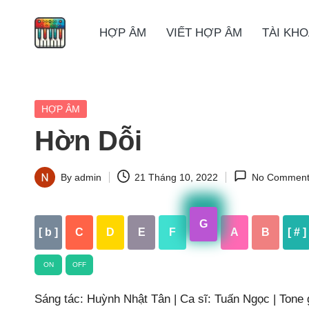
HỢP ÂM
VIẾT HỢP ÂM
TÀI KH
Skip
to
content
Posted
HỢP ÂM
in
Hờn Dỗi
By
admin
21 Tháng 10, 2022
No Comment
Posted
by
G
[ b ]
C
D
E
F
A
B
[ # ]
ON
OFF
Sáng tác: Huỳnh Nhật Tân | Ca sĩ: Tuấn Ngọc | Tone g