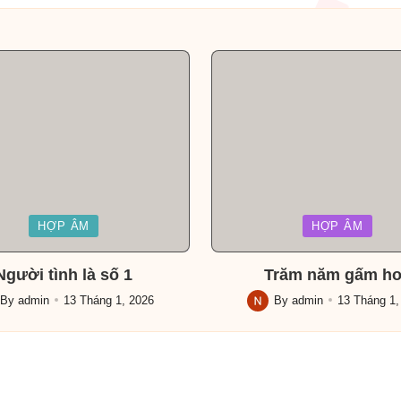
Posted
HỢP ÂM
HỢP ÂM
in
Người tình là số 1
Trăm năm gấm h
By
admin
13 Tháng 1, 2026
By
admin
13 Tháng 1,
ed
Posted
by