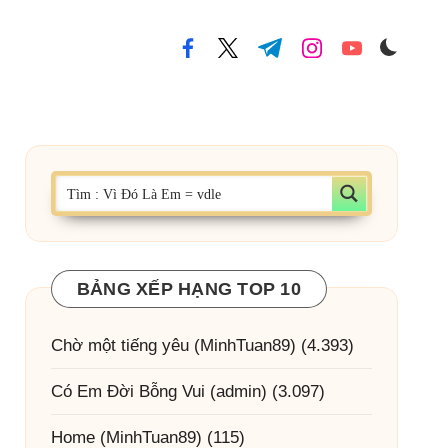
facebook.com
twitter.com
t.me
instagram.com
youtube.com
BẢNG XẾP HẠNG TOP 10
Chờ một tiếng yêu
(MinhTuan89)
(4.393)
Có Em Đời Bỗng Vui
(admin)
(3.097)
Home
(MinhTuan89)
(115)