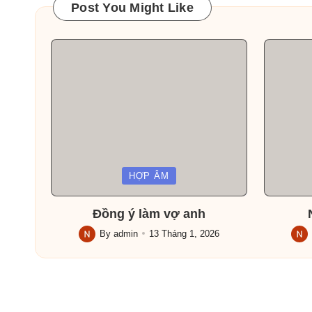
Post You Might Like
Posted
Posted
HỢP ÂM
in
in
Đồng ý làm vợ anh
By
admin
13 Tháng 1, 2026
Posted
Post
by
by