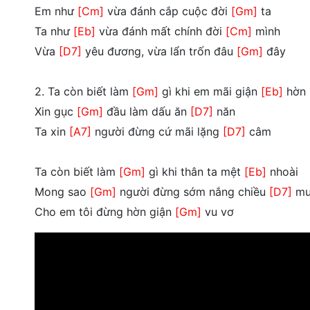
Em như
[Cm]
vừa đánh cắp cuộc đời
[Gm]
ta
Ta như
[Eb]
vừa đánh mất chính đời
[Cm]
mình
Vừa
[D7]
yêu đương, vừa lẩn trốn đâu
[Gm]
đây
2. Ta còn biết làm
[Gm]
gì khi em mãi giận
[Eb]
hờn
Xin gục
[Gm]
đầu làm dấu ăn
[D7]
năn
Ta xin
[A7]
người đừng cứ mãi lặng
[D7]
câm
Ta còn biết làm
[Gm]
gì khi thân ta mệt
[Eb]
nhoài
Mong sao
[Gm]
người đừng sớm nắng chiều
[D7]
mư
Cho em tôi đừng hờn giận
[Gm]
vu vơ