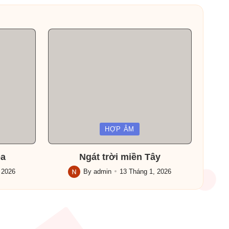
Posted
HỢP ÂM
in
oa
Ngát trời miền Tây
 2026
By
admin
13 Tháng 1, 2026
Posted
by