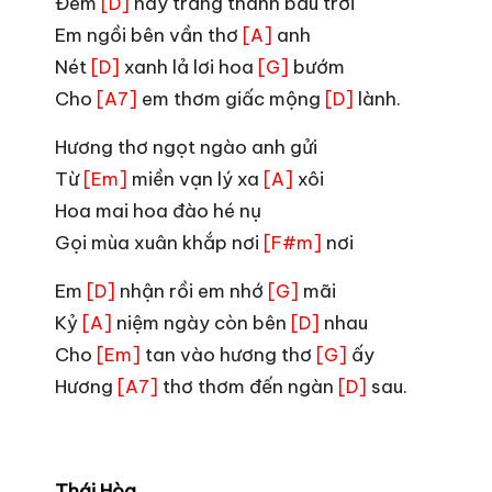
Đêm
nay trăng thanh bầu trời
[D]
Em ngồi bên vần thơ
anh
[A]
Nét
xanh lả lơi hoa
bướm
[D]
[G]
Cho
em thơm giấc mộng
lành.
[A7]
[D]
Hương thơ ngọt ngào anh gửi
Từ
miền vạn lý xa
xôi
[Em]
[A]
Hoa mai hoa đào hé nụ
Gọi mùa xuân khắp nơi
nơi
[F#m]
Em
nhận rồi em nhớ
mãi
[D]
[G]
Kỷ
niệm ngày còn bên
nhau
[A]
[D]
Cho
tan vào hương thơ
ấy
[Em]
[G]
Hương
thơ thơm đến ngàn
sau.
[A7]
[D]
Thái Hòa