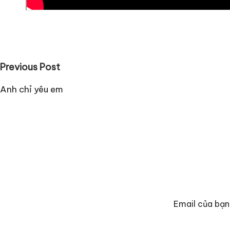
Post
Previous Post
navigation
Anh chỉ yêu em
Email của bạn