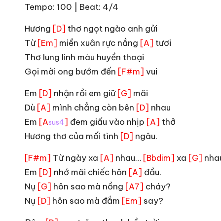
Tempo: 100 | Beat: 4/4
Hương
thơ ngọt ngào anh gửi
[D]
Từ
miền xuân rực nắng
tươi
[Em]
[A]
Thơ lung linh màu huyền thoại
Gọi mời ong bướm đến
vui
[F#m]
Em
nhận rồi em giữ
mãi
[D]
[G]
Dù
mình chẳng còn bên
nhau
[A]
[D]
Em
đem giấu vào nhịp
thở
[A
]
[A]
sus4
Hương thơ của mối tình
ngâu.
[D]
Từ ngày xa
nhau…
xa
nha
[F#m]
[A]
[Bbdim]
[G]
Em
nhớ mãi chiếc hôn
đầu.
[D]
[A]
Nụ
hôn sao mà nồng
cháy?
[G]
[A7]
Nụ
hôn sao mà đắm
say?
[D]
[Em]