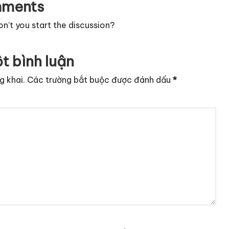
ments
’t you start the discussion?
t bình luận
g khai.
Các trường bắt buộc được đánh dấu
*