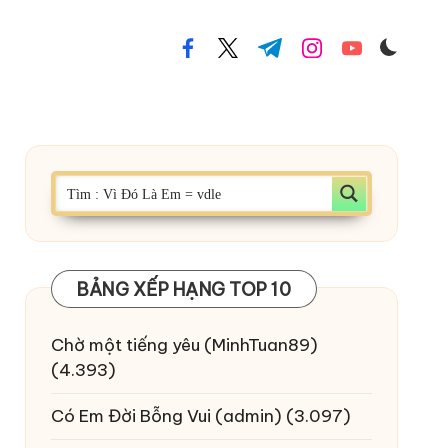
facebook.com
twitter.com
t.me
instagram.com
youtube.com
BẢNG XẾP HẠNG TOP 10
Chờ một tiếng yêu
(MinhTuan89)
(4.393)
Có Em Đời Bỗng Vui
(admin)
(3.097)