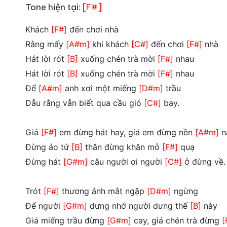
Tone hiện tại:
[F#]
Khách
[F#]
đến chơi nhà
Rằng mấy
[A#m]
khi khách
[C#]
đến chơi
[F#]
nhà
Hát lời rót
[B]
xuống chén trà mời
[F#]
nhau
Hát lời rót
[B]
xuống chén trà mời
[F#]
nhau
Để
[A#m]
anh xơi một miếng
[D#m]
trầu
Dẫu rằng vẫn biết qua cầu gió
[C#]
bay.
Giá
[F#]
em đừng hát hay, giá em đừng nền
[A#m]
n
Đừng áo tứ
[B]
thân đừng khăn mỏ
[F#]
quạ
Đừng hát
[G#m]
câu người ơi người
[C#]
ở đừng về.
Trót
[F#]
thương ánh mắt ngập
[D#m]
ngừng
Để người
[G#m]
dưng nhớ người dưng thế
[B]
này
Giá miếng trầu đừng
[G#m]
cay, giá chén trà đừng
[