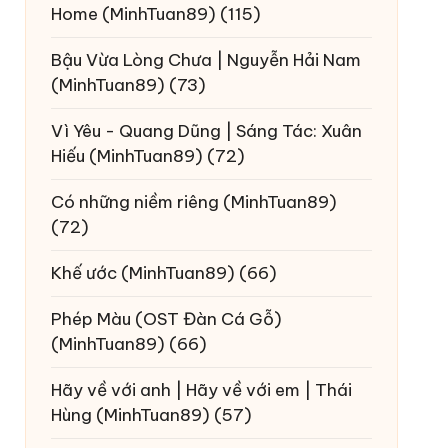
Home
(MinhTuan89)
(115)
Bậu Vừa Lòng Chưa | Nguyễn Hải Nam
(MinhTuan89)
(73)
Vì Yêu - Quang Dũng | Sáng Tác: Xuân
Hiếu
(MinhTuan89)
(72)
Có những niềm riêng
(MinhTuan89)
(72)
Khế ước
(MinhTuan89)
(66)
Phép Màu (OST Đàn Cá Gỗ)
(MinhTuan89)
(66)
Hãy về với anh | Hãy về với em | Thái
Hùng
(MinhTuan89)
(57)