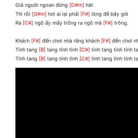
Giá người ngoan đừng
[D#m]
hát
Thì rỗi
[G#m]
hơi ai lại phải
[F#]
lòng để bây giờ
Ra
[C#]
ngõ ấy mấy trông ra ngõ mà
[F#]
trông.
Khách
[F#]
đến chơi nhà rằng khách
[F#]
đến chơi n
Tính tang
[B]
tang tính tình
[C#]
tình tang tình tính t
Tính tang
[B]
tang tính tình
[C#]
tình tang tình tính 