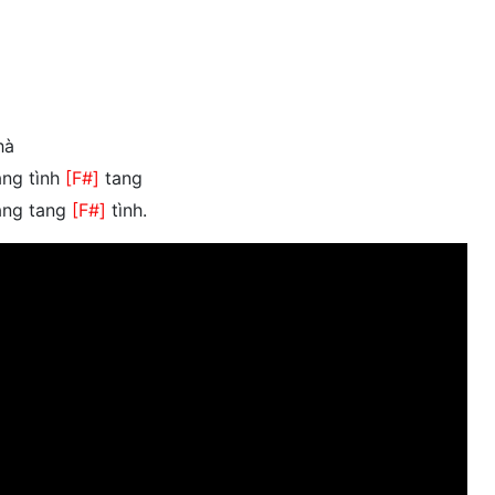
hà
ang tình
[F#]
tang
tang tang
[F#]
tình.