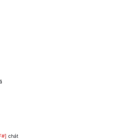
ã
F#]
chát