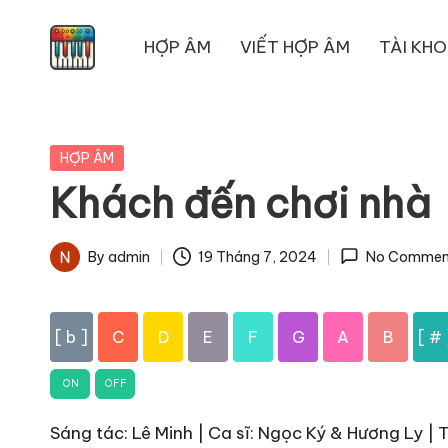
HỢP ÂM
VIẾT HỢP ÂM
TÀI KH
Skip
to
content
Posted
HỢP ÂM
in
Khách đến chơi nhà
By
admin
19 Tháng 7, 2024
No Commen
Posted
by
[ b ]
C
D
E
F
G
A
B
[ # 
ON
OFF
Sáng tác: Lê Minh | Ca sĩ: Ngọc Ký & Hương Ly | T